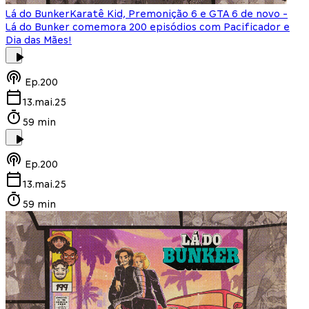
Lá do Bunker
Karatê Kid, Premonição 6 e GTA 6 de novo -
Lá do Bunker comemora 200 episódios com Pacificador e
Dia das Mães!
Ep.
200
13.mai.25
59 min
Ep.
200
13.mai.25
59 min