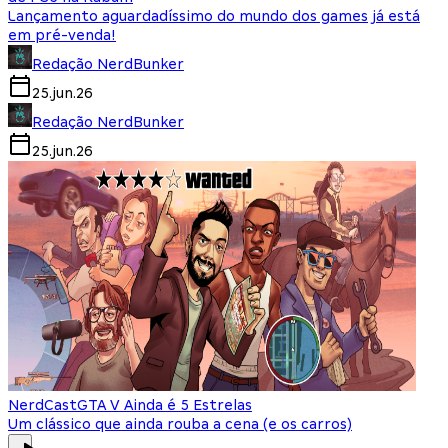
Lançamento aguardadíssimo do mundo dos games já está
em pré-venda!
Redação NerdBunker
25.jun.26
Redação NerdBunker
25.jun.26
NerdCast
GTA V Ainda é 5 Estrelas
Um clássico que ainda rouba a cena (e os carros)