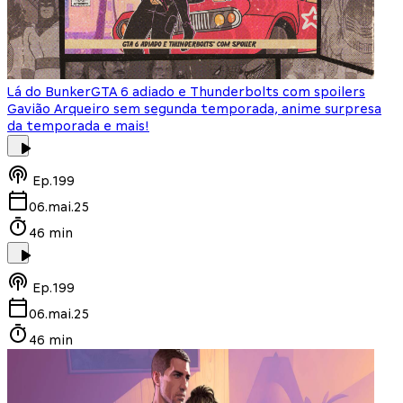
Lá do Bunker
GTA 6 adiado e Thunderbolts com spoilers
Gavião Arqueiro sem segunda temporada, anime surpresa
da temporada e mais!
Ep.
199
06.mai.25
46 min
Ep.
199
06.mai.25
46 min