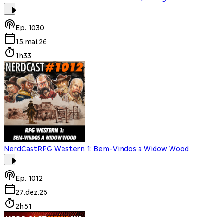
Ep.
1030
15.mai.26
1h33
NerdCast
RPG Western 1: Bem-Vindos a Widow Wood
Ep.
1012
27.dez.25
2h51