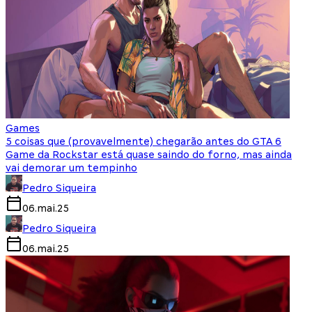
Games
5 coisas que (provavelmente) chegarão antes do GTA 6
Game da Rockstar está quase saindo do forno, mas ainda
vai demorar um tempinho
Pedro Siqueira
06.mai.25
Pedro Siqueira
06.mai.25