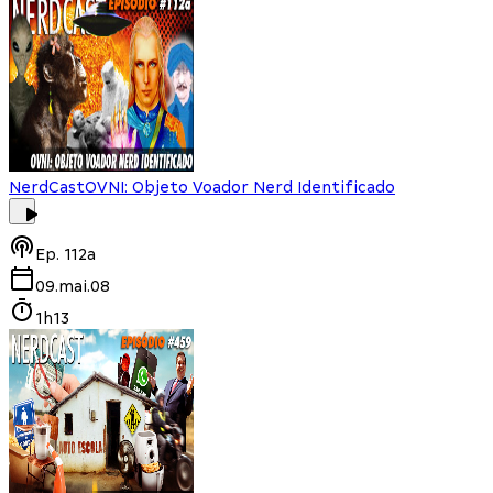
NerdCast
OVNI: Objeto Voador Nerd Identificado
Ep.
112a
09.mai.08
1h13