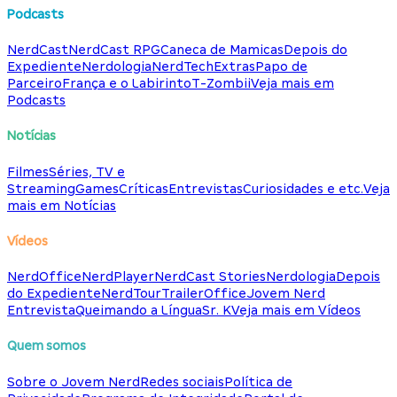
Podcasts
NerdCast
NerdCast RPG
Caneca de Mamicas
Depois do
Expediente
Nerdologia
NerdTech
Extras
Papo de
Parceiro
França e o Labirinto
T-Zombii
Veja mais em
Podcasts
Notícias
Filmes
Séries, TV e
Streaming
Games
Críticas
Entrevistas
Curiosidades e etc.
Veja
mais em Notícias
Vídeos
NerdOffice
NerdPlayer
NerdCast Stories
Nerdologia
Depois
do Expediente
NerdTour
TrailerOffice
Jovem Nerd
Entrevista
Queimando a Língua
Sr. K
Veja mais em Vídeos
Quem somos
Sobre o Jovem Nerd
Redes sociais
Política de