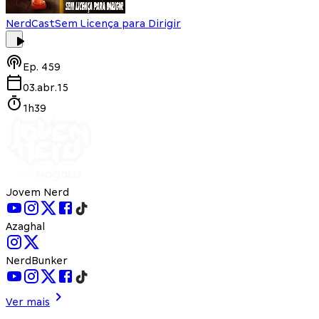
NerdCast
Sem Licença para Dirigir
Ep.
459
03.abr.15
1h39
Jovem Nerd
Azaghal
NerdBunker
Ver mais