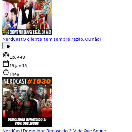
NerdCast
O cliente tem sempre razão. Ou não!
Ep.
448
16.jan.15
1h49
NerdCast
Demolidor Renascido 2: Vida Que Segue