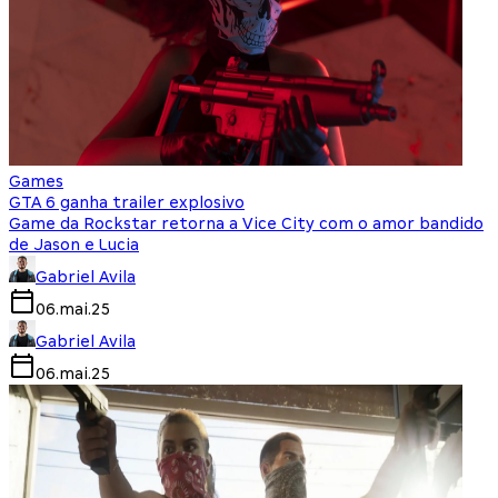
Games
GTA 6 ganha trailer explosivo
Game da Rockstar retorna a Vice City com o amor bandido
de Jason e Lucia
Gabriel Avila
06.mai.25
Gabriel Avila
06.mai.25