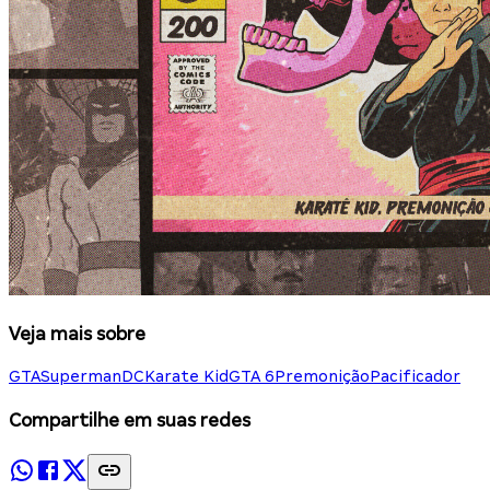
Veja mais sobre
GTA
Superman
DC
Karate Kid
GTA 6
Premonição
Pacificador
Compartilhe em suas redes