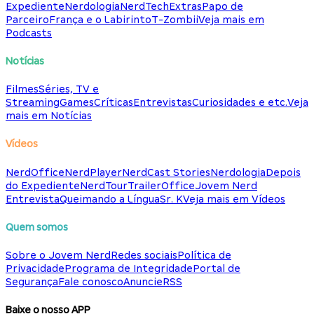
Expediente
Nerdologia
NerdTech
Extras
Papo de
Parceiro
França e o Labirinto
T-Zombii
Veja mais em
Podcasts
Notícias
Filmes
Séries, TV e
Streaming
Games
Críticas
Entrevistas
Curiosidades e etc.
Veja
mais em Notícias
Vídeos
NerdOffice
NerdPlayer
NerdCast Stories
Nerdologia
Depois
do Expediente
NerdTour
TrailerOffice
Jovem Nerd
Entrevista
Queimando a Língua
Sr. K
Veja mais em Vídeos
Quem somos
Sobre o Jovem Nerd
Redes sociais
Política de
Privacidade
Programa de Integridade
Portal de
Segurança
Fale conosco
Anuncie
RSS
Baixe o nosso APP