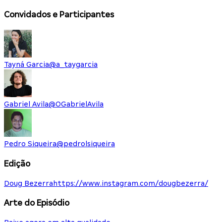
Convidados e Participantes
Tayná Garcia
@
a_taygarcia
Gabriel Avila
@
OGabrielAvila
Pedro Siqueira
@
pedrolsiqueira
Edição
Doug Bezerra
https://www.instagram.com/dougbezerra/
Arte do Episódio