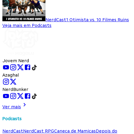
NerdCast
1 Otimista vs. 10 Filmes Ruins
Veja mais em Podcasts
Jovem Nerd
Azaghal
NerdBunker
Ver mais
Podcasts
NerdCast
NerdCast RPG
Caneca de Mamicas
Depois do