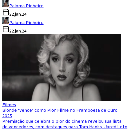
Paloma Pinheiro
22.jan.24
Paloma Pinheiro
22.jan.24
Filmes
Blonde "vence" como Pior Filme no Framboesa de Ouro
2023
Premiação que celebra o pior do cinema revelou sua lista
de vencedores, com destaques para Tom Hanks, Jared Leto