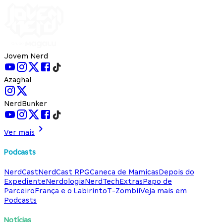
Jovem Nerd
Azaghal
NerdBunker
Ver mais
Podcasts
NerdCast
NerdCast RPG
Caneca de Mamicas
Depois do
Expediente
Nerdologia
NerdTech
Extras
Papo de
Parceiro
França e o Labirinto
T-Zombii
Veja mais em
Podcasts
Notícias