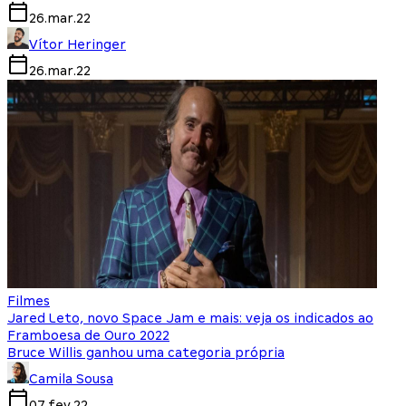
26.mar.22
Vítor Heringer
26.mar.22
Filmes
Jared Leto, novo Space Jam e mais: veja os indicados ao
Framboesa de Ouro 2022
Bruce Willis ganhou uma categoria própria
Camila Sousa
07.fev.22