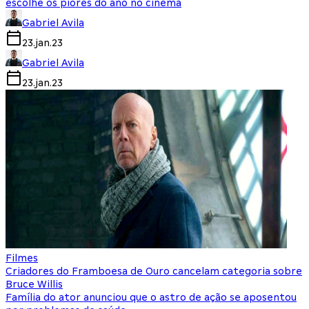
escolhe os piores do ano no cinema
Gabriel Avila
23.jan.23
Gabriel Avila
23.jan.23
Filmes
Criadores do Framboesa de Ouro cancelam categoria sobre
Bruce Willis
Família do ator anunciou que o astro de ação se aposentou