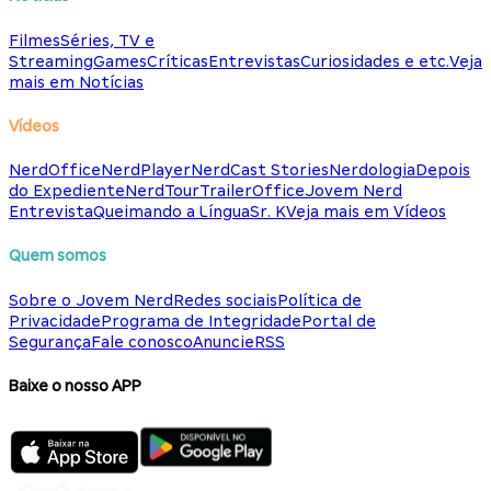
Filmes
Séries, TV e
Streaming
Games
Críticas
Entrevistas
Curiosidades e etc.
Veja
mais em Notícias
Vídeos
NerdOffice
NerdPlayer
NerdCast Stories
Nerdologia
Depois
do Expediente
NerdTour
TrailerOffice
Jovem Nerd
Entrevista
Queimando a Língua
Sr. K
Veja mais em Vídeos
Quem somos
Sobre o Jovem Nerd
Redes sociais
Política de
Privacidade
Programa de Integridade
Portal de
Segurança
Fale conosco
Anuncie
RSS
Baixe o nosso APP