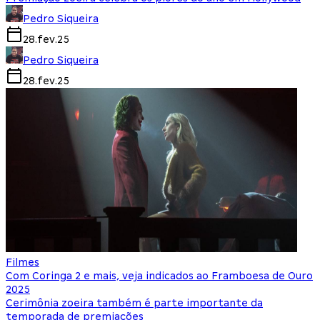
Pedro Siqueira
28.fev.25
Pedro Siqueira
28.fev.25
Filmes
Com Coringa 2 e mais, veja indicados ao Framboesa de Ouro
2025
Cerimônia zoeira também é parte importante da
temporada de premiações