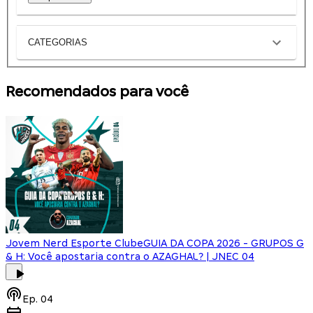
CATEGORIAS
Recomendados para você
Jovem Nerd Esporte Clube
GUIA DA COPA 2026 - GRUPOS G
& H: Você apostaria contra o AZAGHAL? | JNEC 04
Ep.
04