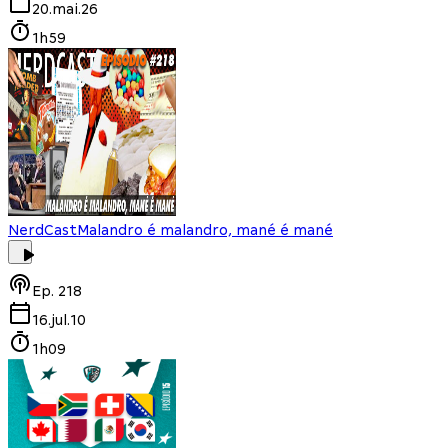
20.mai.26
1h59
NerdCast
Malandro é malandro, mané é mané
Ep.
218
16.jul.10
1h09