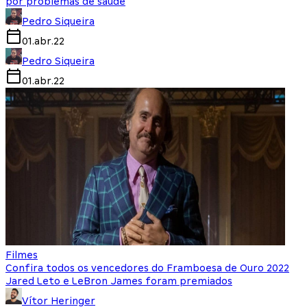
por problemas de saúde
Pedro Siqueira
01.abr.22
Pedro Siqueira
01.abr.22
Filmes
Confira todos os vencedores do Framboesa de Ouro 2022
Jared Leto e LeBron James foram premiados
Vítor Heringer