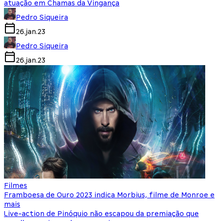
atuação em Chamas da Vingança
Pedro Siqueira
26.jan.23
Pedro Siqueira
26.jan.23
Filmes
Framboesa de Ouro 2023 indica Morbius, filme de Monroe e
mais
Live-action de Pinóquio não escapou da premiação que