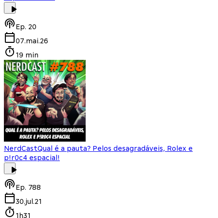
Ep.
20
07.mai.26
19 min
NerdCast
Qual é a pauta? Pelos desagradáveis, Rolex e
p!r0c4 espacial!
Ep.
788
30.jul.21
1h31