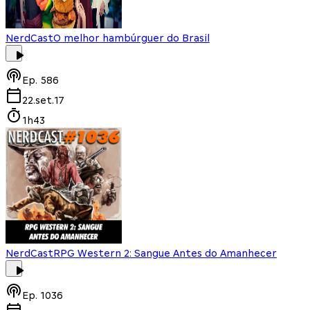
NerdCast
O melhor hambúrguer do Brasil
Ep.
586
22.set.17
1h43
NerdCast
RPG Western 2: Sangue Antes do Amanhecer
Ep.
1036