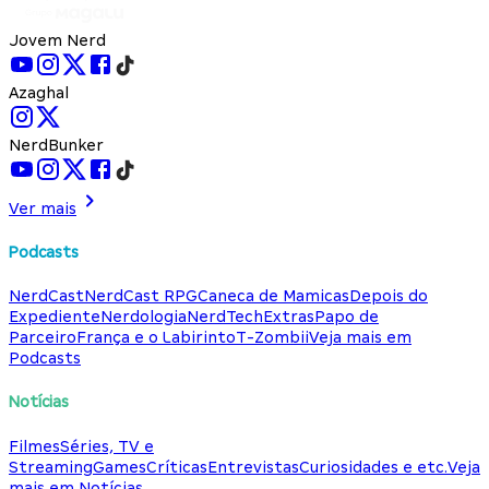
Jovem Nerd
Azaghal
NerdBunker
Ver mais
Podcasts
NerdCast
NerdCast RPG
Caneca de Mamicas
Depois do
Expediente
Nerdologia
NerdTech
Extras
Papo de
Parceiro
França e o Labirinto
T-Zombii
Veja mais em
Podcasts
Notícias
Filmes
Séries, TV e
Streaming
Games
Críticas
Entrevistas
Curiosidades e etc.
Veja
mais em Notícias