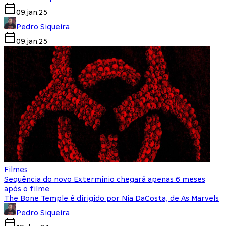
09.jan.25
Pedro Siqueira
09.jan.25
Filmes
Sequência do novo Extermínio chegará apenas 6 meses
após o filme
The Bone Temple é dirigido por Nia DaCosta, de As Marvels
Pedro Siqueira