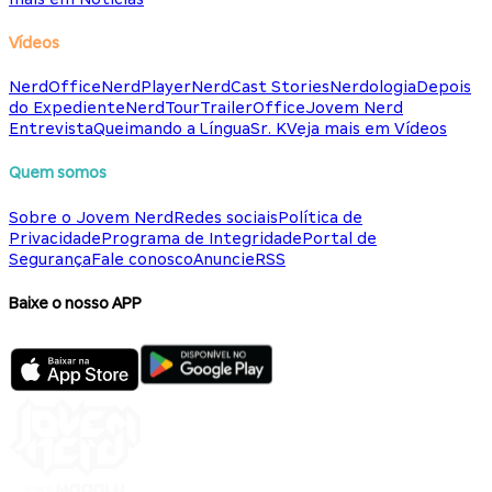
Vídeos
NerdOffice
NerdPlayer
NerdCast Stories
Nerdologia
Depois
do Expediente
NerdTour
TrailerOffice
Jovem Nerd
Entrevista
Queimando a Língua
Sr. K
Veja mais em Vídeos
Quem somos
Sobre o Jovem Nerd
Redes sociais
Política de
Privacidade
Programa de Integridade
Portal de
Segurança
Fale conosco
Anuncie
RSS
Baixe o nosso APP