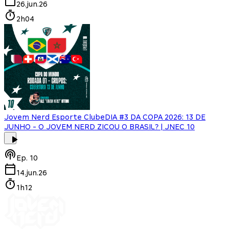
26.jun.26
2h04
Jovem Nerd Esporte Clube
DIA #3 DA COPA 2026: 13 DE
JUNHO - O JOVEM NERD ZICOU O BRASIL? | JNEC 10
Ep.
10
14.jun.26
1h12