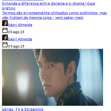
Entenda a diferença entre dorama e k-drama | Guia
prático
Termos são erroneamente utilizados como sinônimos, mas
não tratam da mesma coisa - vem saber mais
Saori Almeida
05.ago.23
Saori Almeida
05.ago.23
Séries, TV e Streaming