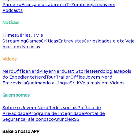
Parceiro
França e o Labirinto
T-Zombii
Veja mais em
Podcasts
Notícias
Filmes
Séries, TV e
Streaming
Games
Críticas
Entrevistas
Curiosidades e etc.
Veja
mais em Notícias
Vídeos
NerdOffice
NerdPlayer
NerdCast Stories
Nerdologia
Depois
do Expediente
NerdTour
TrailerOffice
Jovem Nerd
Entrevista
Queimando a Língua
Sr. K
Veja mais em Vídeos
Quem somos
Sobre o Jovem Nerd
Redes sociais
Política de
Privacidade
Programa de Integridade
Portal de
Segurança
Fale conosco
Anuncie
RSS
Baixe o nosso APP