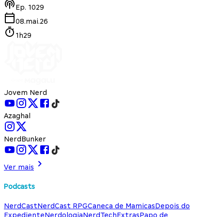
Ep.
1029
08.mai.26
1h29
Jovem Nerd
Azaghal
NerdBunker
Ver mais
Podcasts
NerdCast
NerdCast RPG
Caneca de Mamicas
Depois do
Expediente
Nerdologia
NerdTech
Extras
Papo de