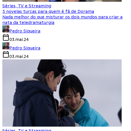
Séries, TV e Streaming
5 novelas turcas para quem é fã de Dorama
Nada melhor do que misturar os dois mundos para criar a
nata da teledramaturgia
Pedro Siqueira
03.mai.24
Pedro Siqueira
03.mai.24
Séries, TV e Streaming