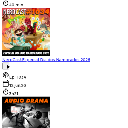
40 min
NerdCast
Especial Dia dos Namorados 2026
Ep.
1034
12.jun.26
3h21