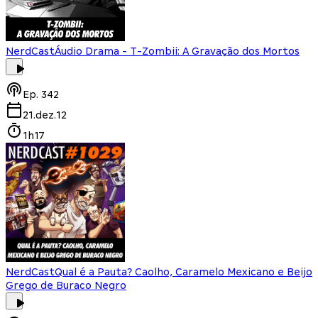
NerdCast
Áudio Drama - T-Zombii: A Gravação dos Mortos
Ep.
342
21.dez.12
1h17
NerdCast
Qual é a Pauta? Caolho, Caramelo Mexicano e Beijo
Grego de Buraco Negro