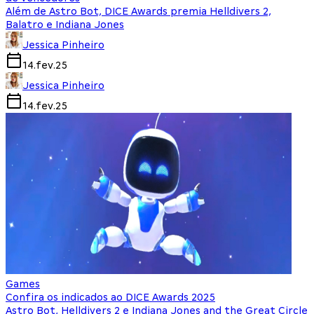
Além de Astro Bot, DICE Awards premia Helldivers 2,
Balatro e Indiana Jones
Jessica Pinheiro
14.fev.25
Jessica Pinheiro
14.fev.25
Games
Confira os indicados ao DICE Awards 2025
Astro Bot, Helldivers 2 e Indiana Jones and the Great Circle