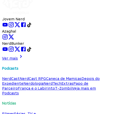
Jovem Nerd
Azaghal
NerdBunker
Ver mais
Podcasts
NerdCast
NerdCast RPG
Caneca de Mamicas
Depois do
Expediente
Nerdologia
NerdTech
Extras
Papo de
Parceiro
França e o Labirinto
T-Zombii
Veja mais em
Podcasts
Notícias
Filmes
Séries, TV e