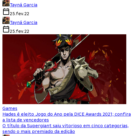
Tayná Garcia
25.fev.22
Tayná Garcia
25.fev.22
Games
Hades é eleito Jogo do Ano pela DICE Awards 2021; confira
a lista de vencedores
O título da Supergiant saiu vitorioso em cinco categorias,
sendo o mais premiado da edição