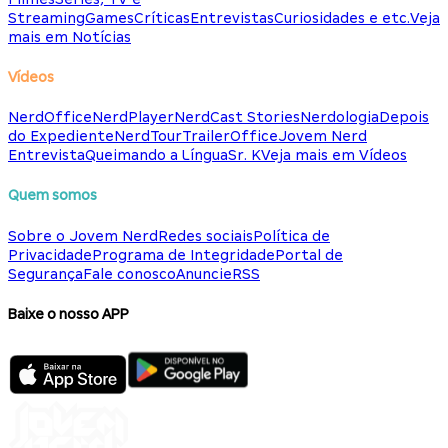
Streaming
Games
Críticas
Entrevistas
Curiosidades e etc.
Veja
mais em Notícias
Vídeos
NerdOffice
NerdPlayer
NerdCast Stories
Nerdologia
Depois
do Expediente
NerdTour
TrailerOffice
Jovem Nerd
Entrevista
Queimando a Língua
Sr. K
Veja mais em Vídeos
Quem somos
Sobre o Jovem Nerd
Redes sociais
Política de
Privacidade
Programa de Integridade
Portal de
Segurança
Fale conosco
Anuncie
RSS
Baixe o nosso APP