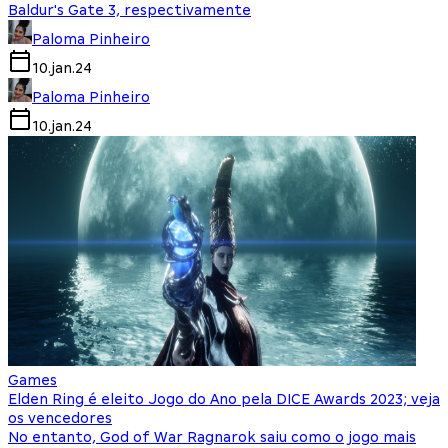
Baldur's Gate 3, respectivamente
Paloma Pinheiro
10.jan.24
Paloma Pinheiro
10.jan.24
Games
Elden Ring é eleito Jogo do Ano pela DICE Awards 2023; veja
os vencedores
No entanto, God of War Ragnarok saiu como o jogo mais