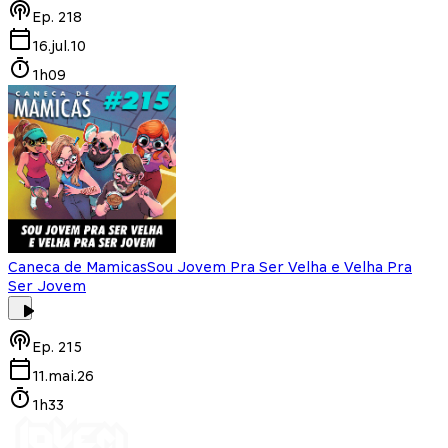
Ep.
218
16.jul.10
1h09
Caneca de Mamicas
Sou Jovem Pra Ser Velha e Velha Pra
Ser Jovem
Ep.
215
11.mai.26
1h33