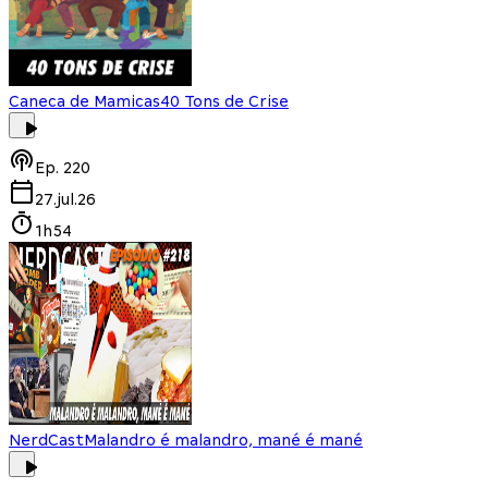
Caneca de Mamicas
40 Tons de Crise
Ep.
220
27.jul.26
1h54
NerdCast
Malandro é malandro, mané é mané