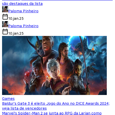
são destaques da lista
Paloma Pinheiro
10.jan.25
Paloma Pinheiro
10.jan.25
Games
Baldur's Gate 3 é eleito Jogo do Ano no DICE Awards 2024;
veja lista de vencedores
Marvel's Spider-Man 2 se junta ao RPG da Larian como