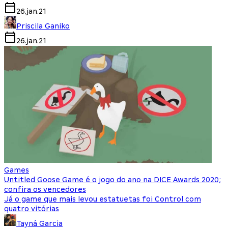
26.jan.21
Priscila Ganiko
26.jan.21
Games
Untitled Goose Game é o jogo do ano na DICE Awards 2020;
confira os vencedores
Já o game que mais levou estatuetas foi Control com
quatro vitórias
Tayná Garcia