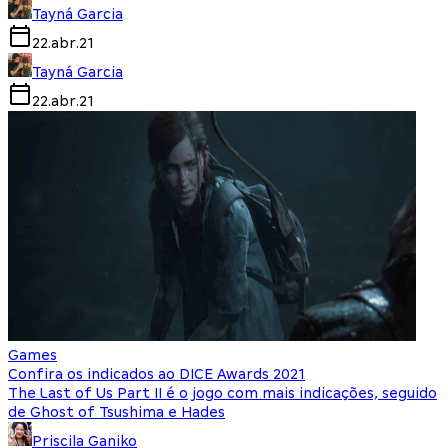
Tayná Garcia
22.abr.21
Tayná Garcia
22.abr.21
Games
Confira os indicados ao DICE Awards 2021
The Last of Us Part II é o jogo com mais indicações, seguido
de Ghost of Tsushima e Hades
Priscila Ganiko