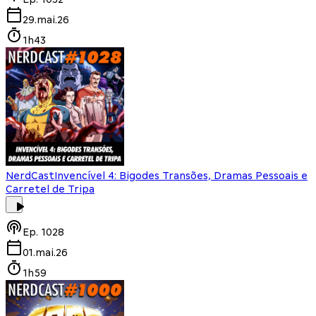
29.mai.26
1h43
NerdCast
Invencível 4: Bigodes Transões, Dramas Pessoais e
Carretel de Tripa
Ep.
1028
01.mai.26
1h59