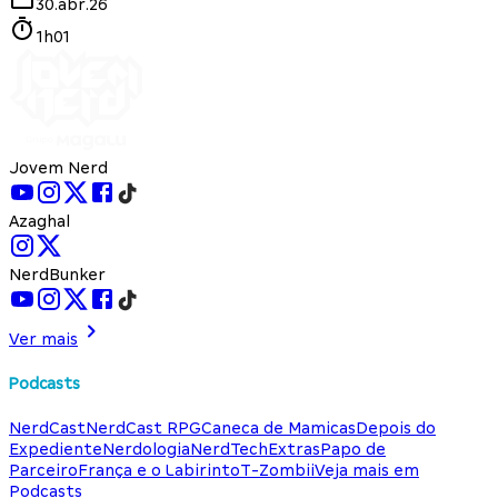
30.abr.26
1h01
Jovem Nerd
Azaghal
NerdBunker
Ver mais
Podcasts
NerdCast
NerdCast RPG
Caneca de Mamicas
Depois do
Expediente
Nerdologia
NerdTech
Extras
Papo de
Parceiro
França e o Labirinto
T-Zombii
Veja mais em
Podcasts