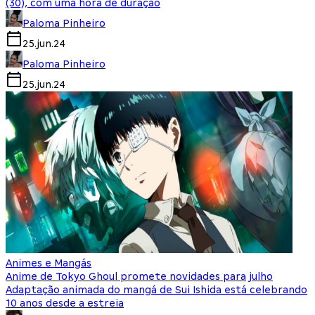
(30), com uma hora de duração
Paloma Pinheiro
25.jun.24
Paloma Pinheiro
25.jun.24
Animes e Mangás
Anime de Tokyo Ghoul promete novidades para julho
Adaptação animada do mangá de Sui Ishida está celebrando
10 anos desde a estreia