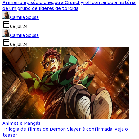
Primeiro episódio chegou à Crunchyroll contando a história
de um grupo de líderes de torcida
Camila Sousa
09.jul.24
Camila Sousa
09.jul.24
Animes e Mangás
Trilogia de filmes de Demon Slayer é confirmada; veja o
teaser