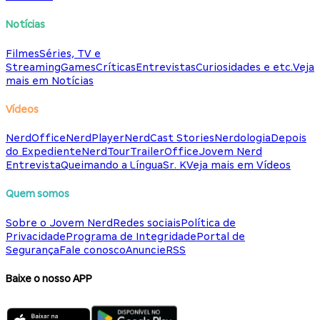
Notícias
Filmes
Séries, TV e
Streaming
Games
Críticas
Entrevistas
Curiosidades e etc.
Veja
mais em Notícias
Vídeos
NerdOffice
NerdPlayer
NerdCast Stories
Nerdologia
Depois
do Expediente
NerdTour
TrailerOffice
Jovem Nerd
Entrevista
Queimando a Língua
Sr. K
Veja mais em Vídeos
Quem somos
Sobre o Jovem Nerd
Redes sociais
Política de
Privacidade
Programa de Integridade
Portal de
Segurança
Fale conosco
Anuncie
RSS
Baixe o nosso APP