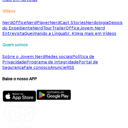
Vídeos
NerdOffice
NerdPlayer
NerdCast Stories
Nerdologia
Depois
do Expediente
NerdTour
TrailerOffice
Jovem Nerd
Entrevista
Queimando a Língua
Sr. K
Veja mais em Vídeos
Quem somos
Sobre o Jovem Nerd
Redes sociais
Política de
Privacidade
Programa de Integridade
Portal de
Segurança
Fale conosco
Anuncie
RSS
Baixe o nosso APP