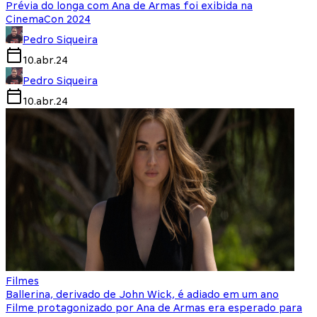
Prévia do longa com Ana de Armas foi exibida na
CinemaCon 2024
Pedro Siqueira
10.abr.24
Pedro Siqueira
10.abr.24
Filmes
Ballerina, derivado de John Wick, é adiado em um ano
Filme protagonizado por Ana de Armas era esperado para