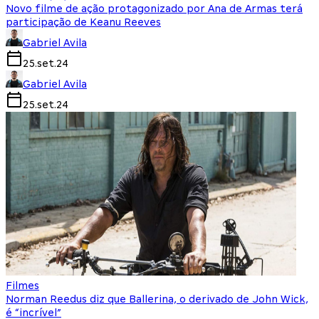
Novo filme de ação protagonizado por Ana de Armas terá
participação de Keanu Reeves
Gabriel Avila
25.set.24
Gabriel Avila
25.set.24
Filmes
Norman Reedus diz que Ballerina, o derivado de John Wick,
é “incrível”