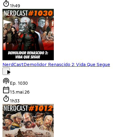
1h49
NerdCast
Demolidor Renascido 2: Vida Que Segue
Ep.
1030
15.mai.26
1h33