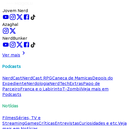
Jovem Nerd
Azaghal
NerdBunker
Ver mais
Podcasts
NerdCast
NerdCast RPG
Caneca de Mamicas
Depois do
Expediente
Nerdologia
NerdTech
Extras
Papo de
Parceiro
França e o Labirinto
T-Zombii
Veja mais em
Podcasts
Notícias
Filmes
Séries, TV e
Streaming
Games
Críticas
Entrevistas
Curiosidades e etc.
Veja
mais em Notícias