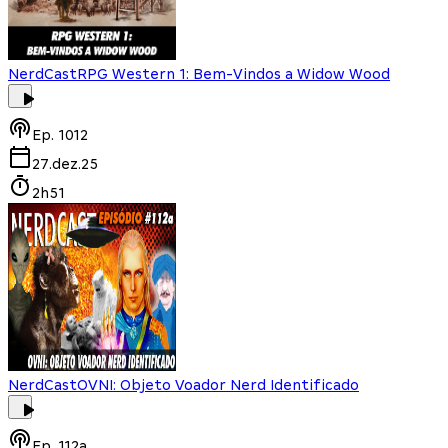
NerdCast
RPG Western 1: Bem-Vindos a Widow Wood
Ep.
1012
27.dez.25
2h51
NerdCast
OVNI: Objeto Voador Nerd Identificado
Ep.
112a