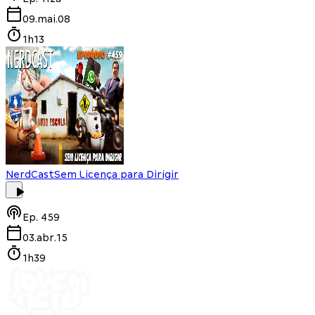
09.mai.08
1h13
NerdCast
Sem Licença para Dirigir
Ep.
459
03.abr.15
1h39