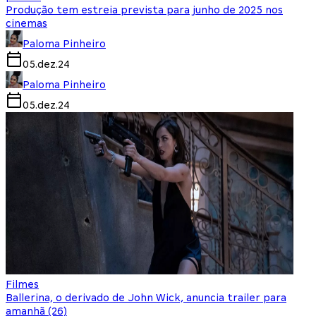
Produção tem estreia prevista para junho de 2025 nos
cinemas
Paloma Pinheiro
05.dez.24
Paloma Pinheiro
05.dez.24
Filmes
Ballerina, o derivado de John Wick, anuncia trailer para
amanhã (26)