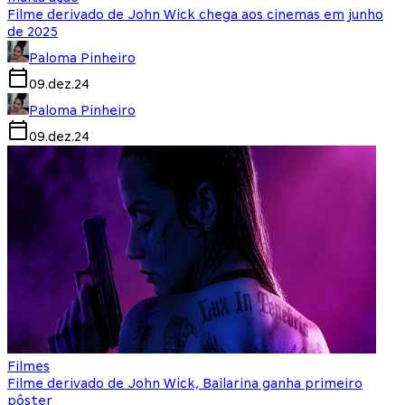
Filme derivado de John Wick chega aos cinemas em junho
de 2025
Paloma Pinheiro
09.dez.24
Paloma Pinheiro
09.dez.24
Filmes
Filme derivado de John Wick, Bailarina ganha primeiro
pôster