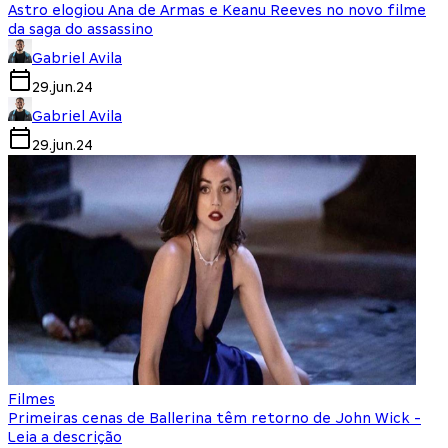
Astro elogiou Ana de Armas e Keanu Reeves no novo filme
da saga do assassino
Gabriel Avila
29.jun.24
Gabriel Avila
29.jun.24
Filmes
Primeiras cenas de Ballerina têm retorno de John Wick -
Leia a descrição