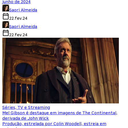
junho de 2024
Saori Almeida
22.fev.24
Saori Almeida
22.fev.24
Séries, TV e Streaming
Mel Gibson é destaque em imagens de The Continental,
derivada de John Wick
Produção, estrelada por Colin Woodell, estreia em