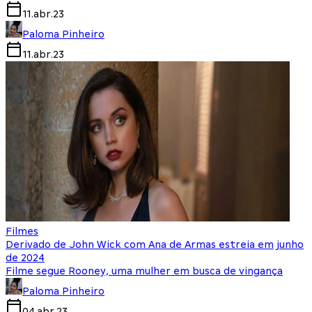
11.abr.23
Paloma Pinheiro
11.abr.23
Filmes
Derivado de John Wick com Ana de Armas estreia em junho
de 2024
Filme segue Rooney, uma mulher em busca de vingança
Paloma Pinheiro
04.abr.23