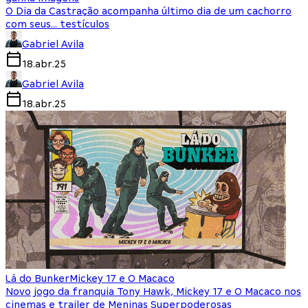
O Dia da Castração acompanha último dia de um cachorro
com seus… testículos
Gabriel Avila
18.abr.25
Gabriel Avila
18.abr.25
Lá do Bunker
Mickey 17 e O Macaco
Novo jogo da franquia Tony Hawk, Mickey 17 e O Macaco nos
cinemas e trailer de Meninas Superpoderosas