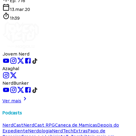
Ep.
716
13.mar.20
1h39
Jovem Nerd
Azaghal
NerdBunker
Ver mais
Podcasts
NerdCast
NerdCast RPG
Caneca de Mamicas
Depois do
Expediente
Nerdologia
NerdTech
Extras
Papo de