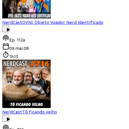
NerdCast
OVNI: Objeto Voador Nerd Identificado
Ep.
112a
09.mai.08
1h13
NerdCast
Tô ficando velho