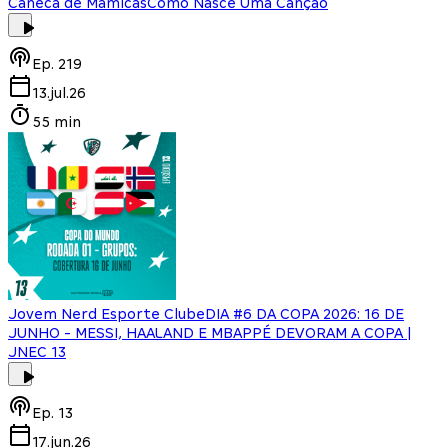
Caneca de Mamicas
Como Nasce Uma Canção
Ep.
219
13.jul.26
55 min
Jovem Nerd Esporte Clube
DIA #6 DA COPA 2026: 16 DE
JUNHO - MESSI, HAALAND E MBAPPÉ DEVORAM A COPA |
JNEC 13
Ep.
13
17.jun.26