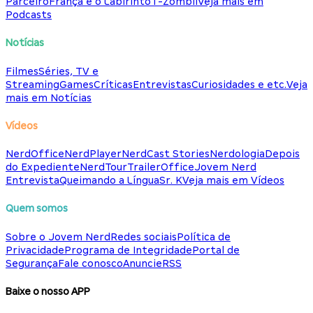
Parceiro
França e o Labirinto
T-Zombii
Veja mais em
Podcasts
Notícias
Filmes
Séries, TV e
Streaming
Games
Críticas
Entrevistas
Curiosidades e etc.
Veja
mais em Notícias
Vídeos
NerdOffice
NerdPlayer
NerdCast Stories
Nerdologia
Depois
do Expediente
NerdTour
TrailerOffice
Jovem Nerd
Entrevista
Queimando a Língua
Sr. K
Veja mais em Vídeos
Quem somos
Sobre o Jovem Nerd
Redes sociais
Política de
Privacidade
Programa de Integridade
Portal de
Segurança
Fale conosco
Anuncie
RSS
Baixe o nosso APP