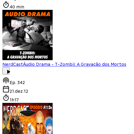
40 min
NerdCast
Áudio Drama - T-Zombii: A Gravação dos Mortos
Ep.
342
21.dez.12
1h17