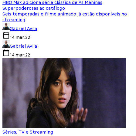
HBO Max adiciona série clássica de As Meninas
Superpoderosas ao catálogo
Seis temporadas e filme animado já estão disponíveis no
streaming
Gabriel Avila
14.mar.22
Gabriel Avila
14.mar.22
Séries, TV e Streaming