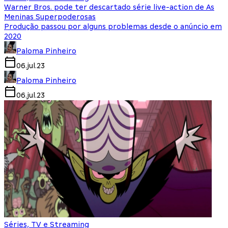
Warner Bros. pode ter descartado série live-action de As
Meninas Superpoderosas
Produção passou por alguns problemas desde o anúncio em
2020
Paloma Pinheiro
06.jul.23
Paloma Pinheiro
06.jul.23
Séries, TV e Streaming