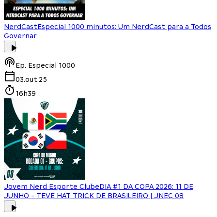
NerdCast
Especial 1000 minutos: Um NerdCast para a Todos
Governar
Ep.
Especial 1000
03.out.25
16h39
Jovem Nerd Esporte Clube
DIA #1 DA COPA 2026: 11 DE
JUNHO - TEVE HAT TRICK DE BRASILEIRO | JNEC 08