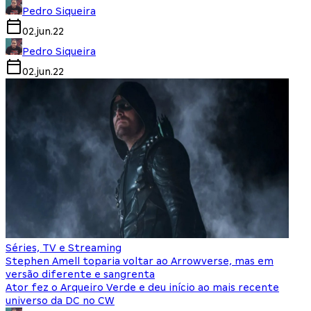
Pedro Siqueira
02.jun.22
Pedro Siqueira
02.jun.22
Séries, TV e Streaming
Stephen Amell toparia voltar ao Arrowverse, mas em
versão diferente e sangrenta
Ator fez o Arqueiro Verde e deu início ao mais recente
universo da DC no CW