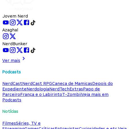
Jovem Nerd
Azaghal
NerdBunker
Ver mais
Podcasts
NerdCast
NerdCast RPG
Caneca de Mamicas
Depois do
Expediente
Nerdologia
NerdTech
Extras
Papo de
Parceiro
França e o Labirinto
T-Zombii
Veja mais em
Podcasts
Notícias
Filmes
Séries, TV e
Streaming
Games
Críticas
Entrevistas
Curiosidades e etc.
Veja