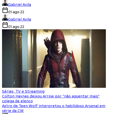
Gabriel Avila
01.ago.22
Gabriel Avila
01.ago.22
Séries, TV e Streaming
Colton Haynes deixou Arrow por “não aguentar mais”
colega de elenco
Astro de Teen Wolf interpretou o habilidoso Arsenal em
série da CW