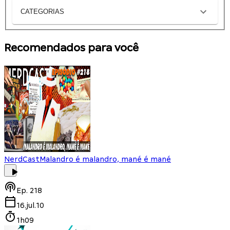
CATEGORIAS
Recomendados para você
NerdCast
Malandro é malandro, mané é mané
Ep.
218
16.jul.10
1h09