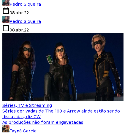
Pedro Siqueira
08.abr.22
Pedro Siqueira
08.abr.22
Séries, TV e Streaming
Séries derivadas de The 100 e Arrow ainda estão sendo
discutidas, diz CW
As produções não foram engavetadas
Tayná Garcia