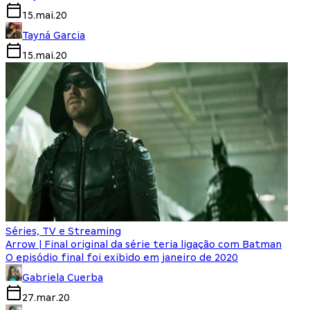
15.mai.20
Tayná Garcia
15.mai.20
Séries, TV e Streaming
Arrow | Final original da série teria ligação com Batman
O episódio final foi exibido em janeiro de 2020
Gabriela Cuerba
27.mar.20