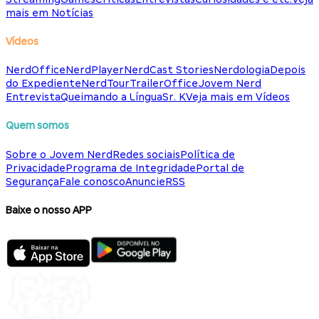
mais em Notícias
Vídeos
NerdOffice
NerdPlayer
NerdCast Stories
Nerdologia
Depois
do Expediente
NerdTour
TrailerOffice
Jovem Nerd
Entrevista
Queimando a Língua
Sr. K
Veja mais em Vídeos
Quem somos
Sobre o Jovem Nerd
Redes sociais
Política de
Privacidade
Programa de Integridade
Portal de
Segurança
Fale conosco
Anuncie
RSS
Baixe o nosso APP