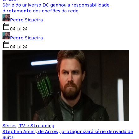
Série do universo DC ganhou a responsabilidade
diretamente dos chefões da rede
Pedro Siqueira
04.jul.24
Pedro Siqueira
04.jul.24
Séries, TV e Streaming
Stephen Amell, de Arrow, protagonizará série derivada de
Suits