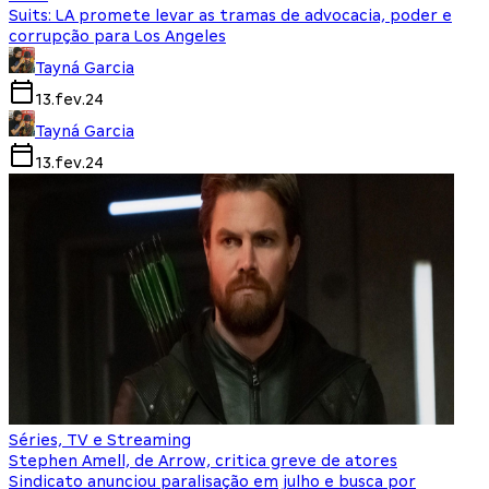
Suits: LA promete levar as tramas de advocacia, poder e
corrupção para Los Angeles
Tayná Garcia
13.fev.24
Tayná Garcia
13.fev.24
Séries, TV e Streaming
Stephen Amell, de Arrow, critica greve de atores
Sindicato anunciou paralisação em julho e busca por