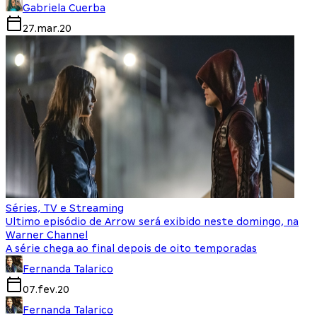
Gabriela Cuerba
27.mar.20
Séries, TV e Streaming
Ultimo episódio de Arrow será exibido neste domingo, na
Warner Channel
A série chega ao final depois de oito temporadas
Fernanda Talarico
07.fev.20
Fernanda Talarico