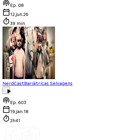
Ep.
08
12.jun.26
39 min
NerdCast
Bariátricas Selvagens
Ep.
603
19.jan.18
2h41