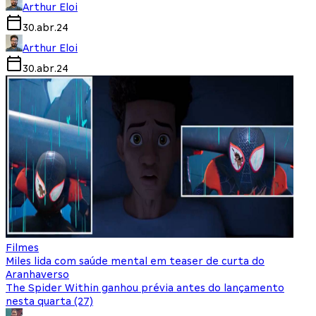
Arthur Eloi
30.abr.24
Arthur Eloi
30.abr.24
Filmes
Miles lida com saúde mental em teaser de curta do
Aranhaverso
The Spider Within ganhou prévia antes do lançamento
nesta quarta (27)