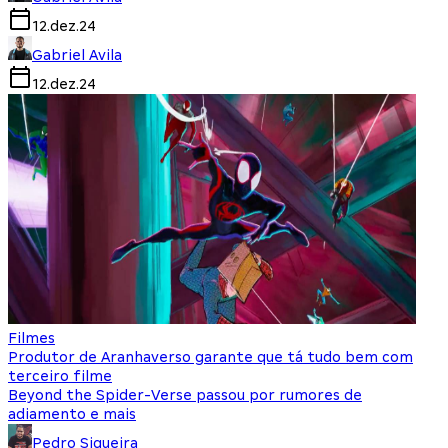
12.dez.24
Gabriel Avila
12.dez.24
Filmes
Produtor de Aranhaverso garante que tá tudo bem com
terceiro filme
Beyond the Spider-Verse passou por rumores de
adiamento e mais
Pedro Siqueira