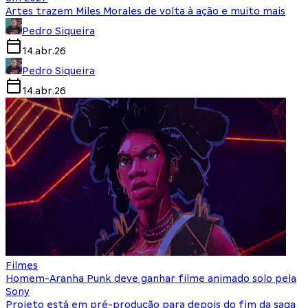
Artes trazem Miles Morales de volta à ação e muito mais
Pedro Siqueira
14.abr.26
Pedro Siqueira
14.abr.26
Filmes
Homem-Aranha Punk deve ganhar filme animado solo pela
Sony
Projeto está em pré-produção para depois do fim da saga