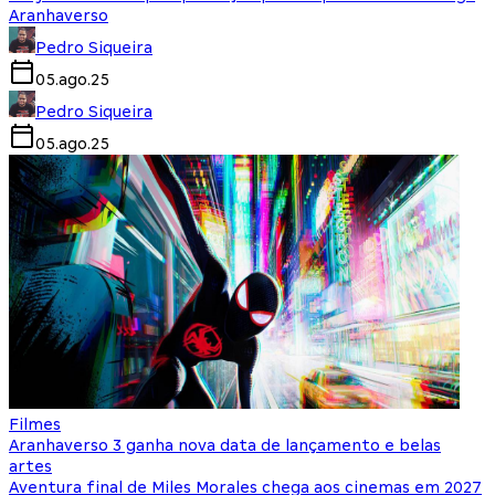
Aranhaverso
Pedro Siqueira
05.ago.25
Pedro Siqueira
05.ago.25
Filmes
Aranhaverso 3 ganha nova data de lançamento e belas
artes
Aventura final de Miles Morales chega aos cinemas em 2027