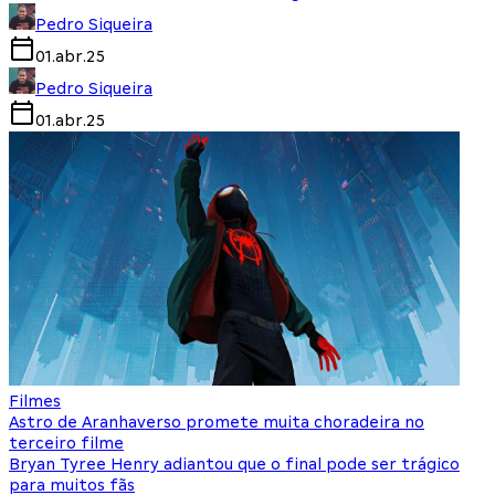
Pedro Siqueira
01.abr.25
Pedro Siqueira
01.abr.25
Filmes
Astro de Aranhaverso promete muita choradeira no
terceiro filme
Bryan Tyree Henry adiantou que o final pode ser trágico
para muitos fãs