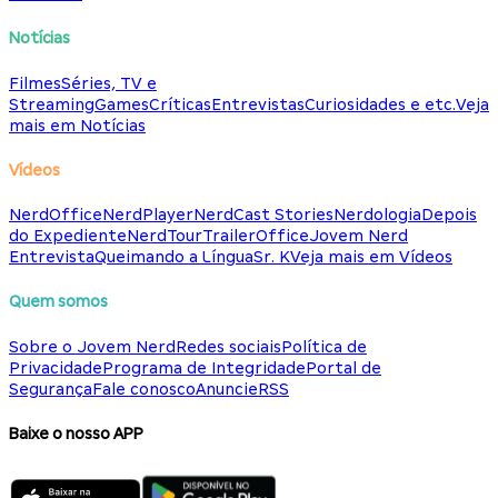
Notícias
Filmes
Séries, TV e
Streaming
Games
Críticas
Entrevistas
Curiosidades e etc.
Veja
mais em Notícias
Vídeos
NerdOffice
NerdPlayer
NerdCast Stories
Nerdologia
Depois
do Expediente
NerdTour
TrailerOffice
Jovem Nerd
Entrevista
Queimando a Língua
Sr. K
Veja mais em Vídeos
Quem somos
Sobre o Jovem Nerd
Redes sociais
Política de
Privacidade
Programa de Integridade
Portal de
Segurança
Fale conosco
Anuncie
RSS
Baixe o nosso APP