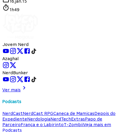
16.jan.15
1h49
Jovem Nerd
Azaghal
NerdBunker
Ver mais
Podcasts
NerdCast
NerdCast RPG
Caneca de Mamicas
Depois do
Expediente
Nerdologia
NerdTech
Extras
Papo de
Parceiro
França e o Labirinto
T-Zombii
Veja mais em
Podcasts