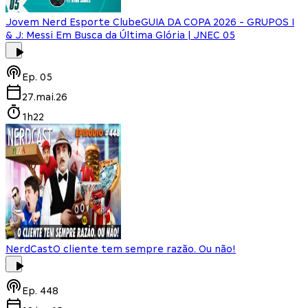
Jovem Nerd Esporte Clube
GUIA DA COPA 2026 - GRUPOS I
& J: Messi Em Busca da Última Glória | JNEC 05
Ep.
05
27.mai.26
1h22
NerdCast
O cliente tem sempre razão. Ou não!
Ep.
448