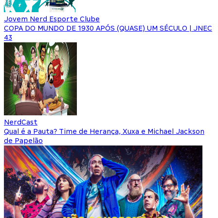
Jovem Nerd Esporte Clube
COPA DO MUNDO DE 1930 APÓS (QUASE) UM SÉCULO | JNEC
43
NerdCast
Qual é a Pauta? Time de Herança, Xuxa e Michael Jackson
de Papelão