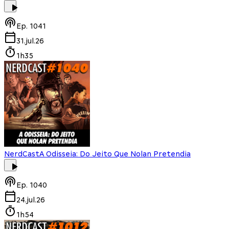
Ep.
1041
31.jul.26
1h35
NerdCast
A Odisseia: Do Jeito Que Nolan Pretendia
Ep.
1040
24.jul.26
1h54