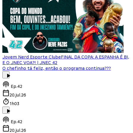
Jovem Nerd Esporte Clube
FINAL DA COPA: A ESPANHA É BI,
E O JNEC VOA?! | JNEC 42
O chefinho tá feliz, então o programa continua???
Ep.
42
20.jul.26
1h03
Ep.
42
20.jul.26