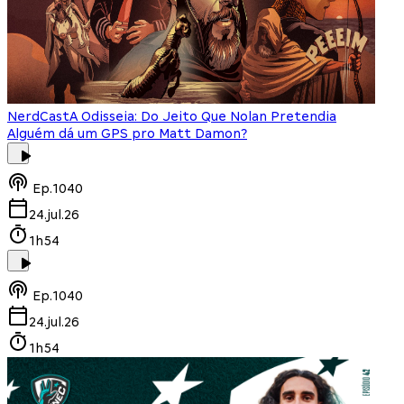
NerdCast
A Odisseia: Do Jeito Que Nolan Pretendia
Alguém dá um GPS pro Matt Damon?
Ep.
1040
24.jul.26
1h54
Ep.
1040
24.jul.26
1h54