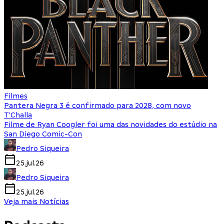
Filmes
Pantera Negra 3 é confirmado para 2028, com novo
T'Challa
Filme de Ryan Coogler foi uma das novidades do estúdio na
San Diego Comic-Con
Pedro Siqueira
25.jul.26
Pedro Siqueira
25.jul.26
Veja mais Notícias