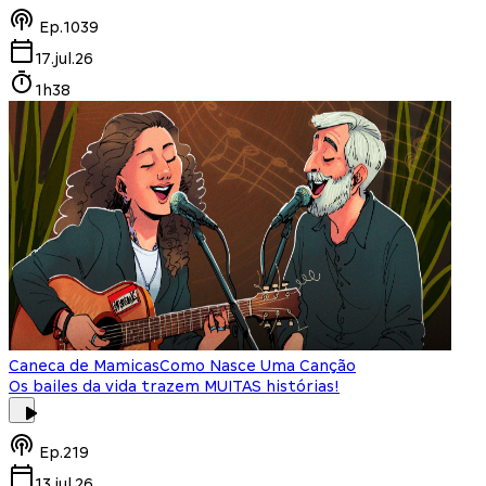
Ep.
1039
17.jul.26
1h38
Caneca de Mamicas
Como Nasce Uma Canção
Os bailes da vida trazem MUITAS histórias!
Ep.
219
13.jul.26