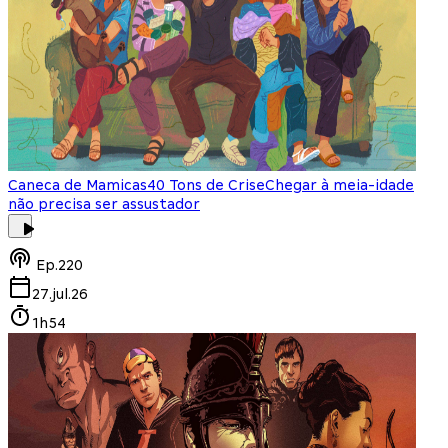
Caneca de Mamicas
40 Tons de Crise
Chegar à meia-idade
não precisa ser assustador
Ep.
220
27.jul.26
1h54