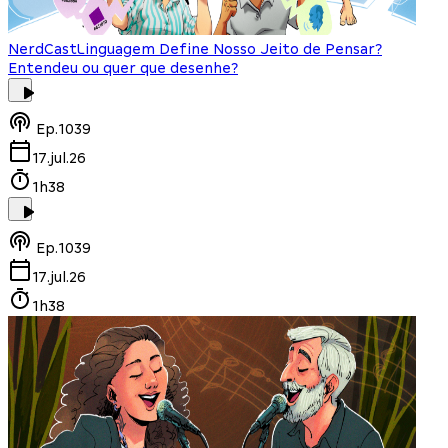
NerdCast
Linguagem Define Nosso Jeito de Pensar?
Entendeu ou quer que desenhe?
Ep.
1039
17.jul.26
1h38
Ep.
1039
17.jul.26
1h38