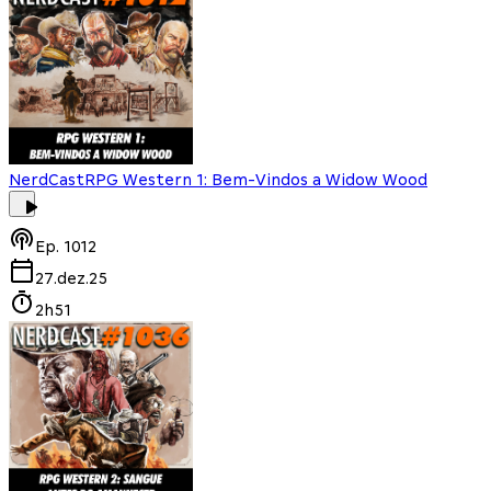
NerdCast
RPG Western 1: Bem-Vindos a Widow Wood
Ep.
1012
27.dez.25
2h51