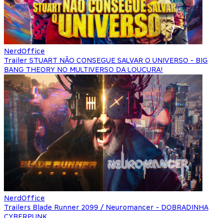
NerdOffice
Trailer STUART NÃO CONSEGUE SALVAR O UNIVERSO - BIG
BANG THEORY NO MULTIVERSO DA LOUCURA!
NerdOffice
Trailers Blade Runner 2099 / Neuromancer - DOBRADINHA
CYBERPUNK