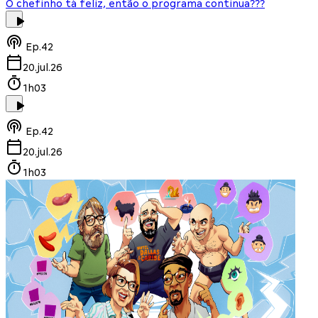
O chefinho tá feliz, então o programa continua???
Ep.
42
20.jul.26
1h03
Ep.
42
20.jul.26
1h03