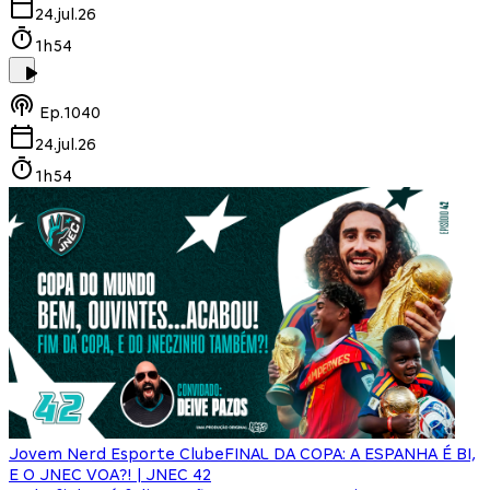
24.jul.26
1h54
Ep.
1040
24.jul.26
1h54
Jovem Nerd Esporte Clube
FINAL DA COPA: A ESPANHA É BI,
E O JNEC VOA?! | JNEC 42