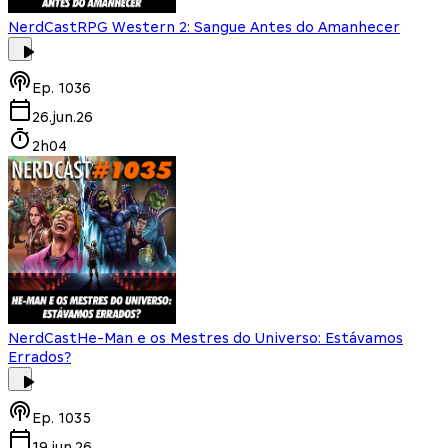
NerdCast
RPG Western 2: Sangue Antes do Amanhecer
Ep.
1036
26.jun.26
2h04
NerdCast
He-Man e os Mestres do Universo: Estávamos
Errados?
Ep.
1035
19.jun.26