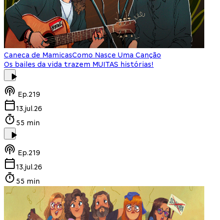
Caneca de Mamicas
Como Nasce Uma Canção
Os bailes da vida trazem MUITAS histórias!
Ep.
219
13.jul.26
55 min
Ep.
219
13.jul.26
55 min