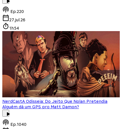
Ep.
220
27.jul.26
1h54
NerdCast
A Odisseia: Do Jeito Que Nolan Pretendia
Alguém dá um GPS pro Matt Damon?
Ep.
1040