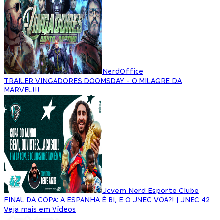
NerdOffice
TRAILER VINGADORES DOOMSDAY - O MILAGRE DA
MARVEL!!!
Jovem Nerd Esporte Clube
FINAL DA COPA: A ESPANHA É BI, E O JNEC VOA?! | JNEC 42
Veja mais em Vídeos