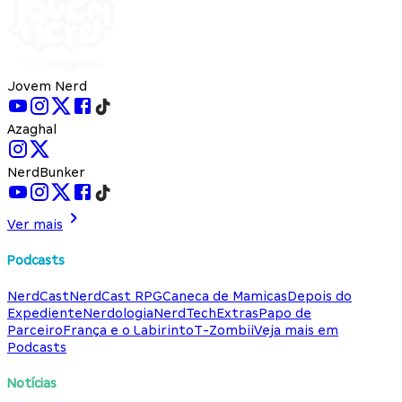
Jovem Nerd
Azaghal
NerdBunker
Ver mais
Podcasts
NerdCast
NerdCast RPG
Caneca de Mamicas
Depois do
Expediente
Nerdologia
NerdTech
Extras
Papo de
Parceiro
França e o Labirinto
T-Zombii
Veja mais em
Podcasts
Notícias