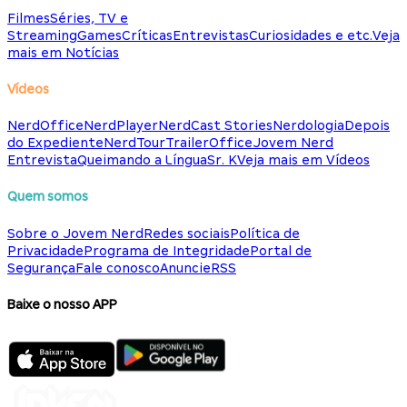
Filmes
Séries, TV e
Streaming
Games
Críticas
Entrevistas
Curiosidades e etc.
Veja
mais em Notícias
Vídeos
NerdOffice
NerdPlayer
NerdCast Stories
Nerdologia
Depois
do Expediente
NerdTour
TrailerOffice
Jovem Nerd
Entrevista
Queimando a Língua
Sr. K
Veja mais em Vídeos
Quem somos
Sobre o Jovem Nerd
Redes sociais
Política de
Privacidade
Programa de Integridade
Portal de
Segurança
Fale conosco
Anuncie
RSS
Baixe o nosso APP