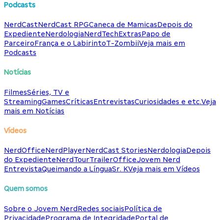
Podcasts
NerdCast
NerdCast RPG
Caneca de Mamicas
Depois do
Expediente
Nerdologia
NerdTech
Extras
Papo de
Parceiro
França e o Labirinto
T-Zombii
Veja mais em
Podcasts
Notícias
Filmes
Séries, TV e
Streaming
Games
Críticas
Entrevistas
Curiosidades e etc.
Veja
mais em Notícias
Vídeos
NerdOffice
NerdPlayer
NerdCast Stories
Nerdologia
Depois
do Expediente
NerdTour
TrailerOffice
Jovem Nerd
Entrevista
Queimando a Língua
Sr. K
Veja mais em Vídeos
Quem somos
Sobre o Jovem Nerd
Redes sociais
Política de
Privacidade
Programa de Integridade
Portal de