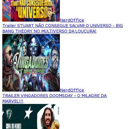
NerdOffice
Trailer STUART NÃO CONSEGUE SALVAR O UNIVERSO - BIG
BANG THEORY NO MULTIVERSO DA LOUCURA!
NerdOffice
TRAILER VINGADORES DOOMSDAY - O MILAGRE DA
MARVEL!!!