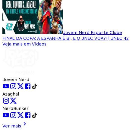
Jovem Nerd Esporte Clube
FINAL DA COPA: A ESPANHA É BI, E O JNEC VOA?! | JNEC 42
Veja mais em Vídeos
Jovem Nerd
Azaghal
NerdBunker
Ver mais