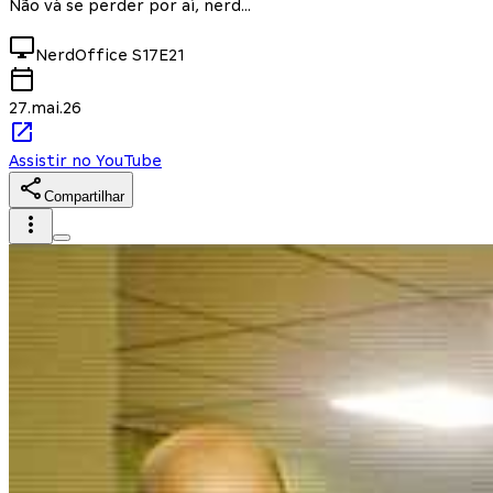
Não vá se perder por aí, nerd...
NerdOffice
S17E21
27.mai.26
Assistir no YouTube
Compartilhar