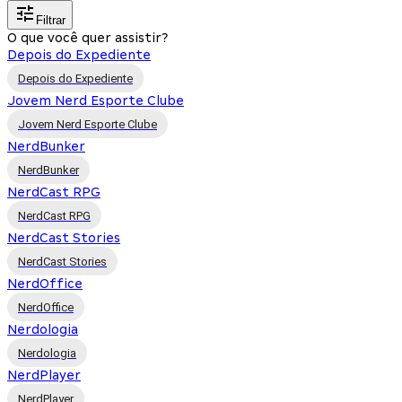
Filtrar
O que você quer assistir?
Depois do Expediente
Depois do Expediente
Jovem Nerd Esporte Clube
Jovem Nerd Esporte Clube
NerdBunker
NerdBunker
NerdCast RPG
NerdCast RPG
NerdCast Stories
NerdCast Stories
NerdOffice
NerdOffice
Nerdologia
Nerdologia
NerdPlayer
NerdPlayer