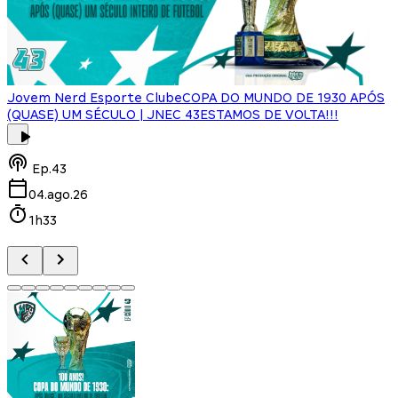
Jovem Nerd Esporte Clube
COPA DO MUNDO DE 1930 APÓS
(QUASE) UM SÉCULO | JNEC 43
ESTAMOS DE VOLTA!!!
J
Ep.
43
04.ago.26
1h33