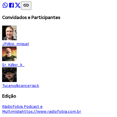
Convidados e Participantes
JP
@
jp_miguel
Sr. K
@
sr_k_
Tucano
@
cancerjack
Edição
Rádiofobia Podcast e
Multimídia
https://www.radiofobia.com.br