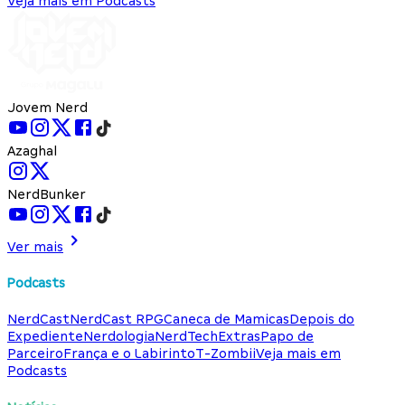
Veja mais em Podcasts
Jovem Nerd
Azaghal
NerdBunker
Ver mais
Podcasts
NerdCast
NerdCast RPG
Caneca de Mamicas
Depois do
Expediente
Nerdologia
NerdTech
Extras
Papo de
Parceiro
França e o Labirinto
T-Zombii
Veja mais em
Podcasts