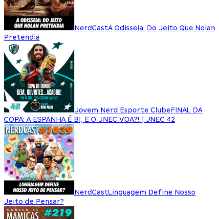
NerdCast
A Odisseia: Do Jeito Que Nolan
Pretendia
Jovem Nerd Esporte Clube
FINAL DA
COPA: A ESPANHA É BI, E O JNEC VOA?! | JNEC 42
NerdCast
Linguagem Define Nosso
Jeito de Pensar?