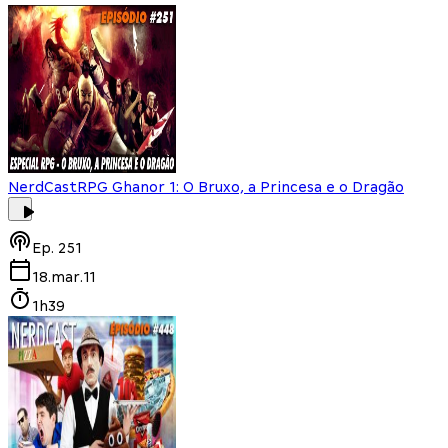
NerdCast
RPG Ghanor 1: O Bruxo, a Princesa e o Dragão
Ep.
251
18.mar.11
1h39