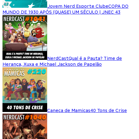
Jovem Nerd Esporte Clube
COPA DO
MUNDO DE 1930 APÓS (QUASE) UM SÉCULO | JNEC 43
NerdCast
Qual é a Pauta? Time de
Herança, Xuxa e Michael Jackson de Papelão
Caneca de Mamicas
40 Tons de Crise