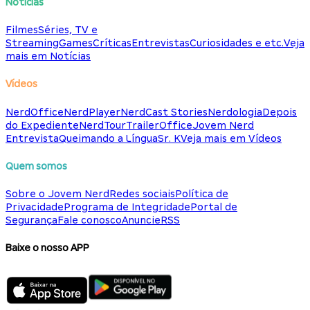
Notícias
Filmes
Séries, TV e
Streaming
Games
Críticas
Entrevistas
Curiosidades e etc.
Veja
mais em Notícias
Vídeos
NerdOffice
NerdPlayer
NerdCast Stories
Nerdologia
Depois
do Expediente
NerdTour
TrailerOffice
Jovem Nerd
Entrevista
Queimando a Língua
Sr. K
Veja mais em Vídeos
Quem somos
Sobre o Jovem Nerd
Redes sociais
Política de
Privacidade
Programa de Integridade
Portal de
Segurança
Fale conosco
Anuncie
RSS
Baixe o nosso APP