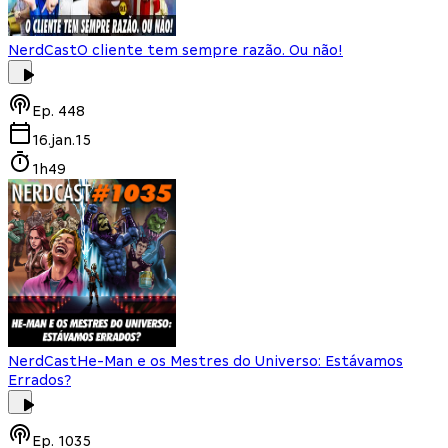
NerdCast
O cliente tem sempre razão. Ou não!
Ep.
448
16.jan.15
1h49
NerdCast
He-Man e os Mestres do Universo: Estávamos
Errados?
Ep.
1035