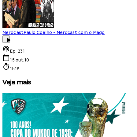
NerdCast
Paulo Coelho - Nerdcast com o Mago
Ep.
231
15.out.10
1h18
Veja mais