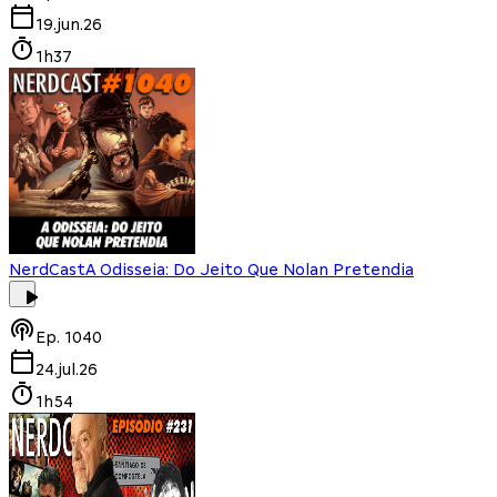
19.jun.26
1h37
NerdCast
A Odisseia: Do Jeito Que Nolan Pretendia
Ep.
1040
24.jul.26
1h54