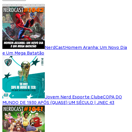
NerdCast
Homem Aranha: Um Novo Dia
e Um Mega Batatão
Jovem Nerd Esporte Clube
COPA DO
MUNDO DE 1930 APÓS (QUASE) UM SÉCULO | JNEC 43