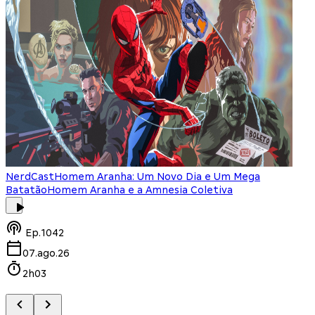
NerdCast
Homem Aranha: Um Novo Dia e Um Mega
Batatão
Homem Aranha e a Amnesia Coletiva
Ep.
1042
07.ago.26
2h03