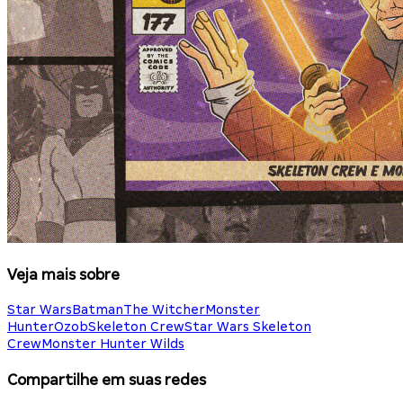
Veja mais sobre
Star Wars
Batman
The Witcher
Monster
Hunter
Ozob
Skeleton Crew
Star Wars Skeleton
Crew
Monster Hunter Wilds
Compartilhe em suas redes