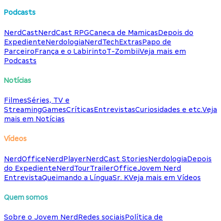
Podcasts
NerdCast
NerdCast RPG
Caneca de Mamicas
Depois do
Expediente
Nerdologia
NerdTech
Extras
Papo de
Parceiro
França e o Labirinto
T-Zombii
Veja mais em
Podcasts
Notícias
Filmes
Séries, TV e
Streaming
Games
Críticas
Entrevistas
Curiosidades e etc.
Veja
mais em Notícias
Vídeos
NerdOffice
NerdPlayer
NerdCast Stories
Nerdologia
Depois
do Expediente
NerdTour
TrailerOffice
Jovem Nerd
Entrevista
Queimando a Língua
Sr. K
Veja mais em Vídeos
Quem somos
Sobre o Jovem Nerd
Redes sociais
Política de