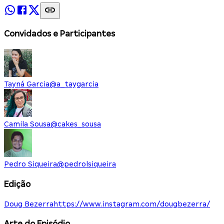
Convidados e Participantes
Tayná Garcia
@
a_taygarcia
Camila Sousa
@
cakes_sousa
Pedro Siqueira
@
pedrolsiqueira
Edição
Doug Bezerra
https://www.instagram.com/dougbezerra/
Arte do Episódio