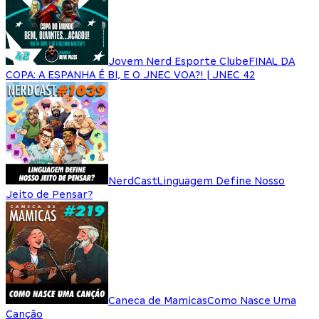
Jovem Nerd Esporte Clube
FINAL DA
COPA: A ESPANHA É BI, E O JNEC VOA?! | JNEC 42
NerdCast
Linguagem Define Nosso
Jeito de Pensar?
Caneca de Mamicas
Como Nasce Uma
Canção