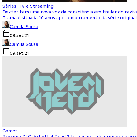
Séries, TV e Streaming
Dexter tem uma nova voz da consciência em trailer do reviv
Trama é situada 10 anos após encerramento da série original
Camila Sousa
09.set.21
Camila Sousa
09.set.21
Games
Próximo DLC de Left 4 Dead 2 traz mapas do primeiro jogo e