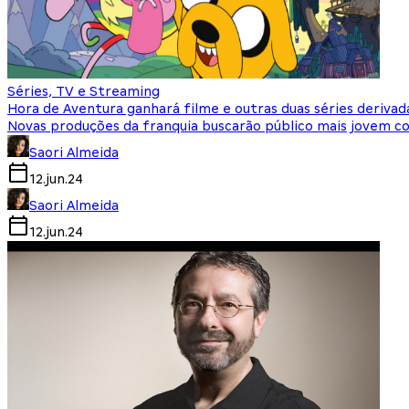
Séries, TV e Streaming
Hora de Aventura ganhará filme e outras duas séries derivad
Novas produções da franquia buscarão público mais jovem co
Saori Almeida
12.jun.24
Saori Almeida
12.jun.24