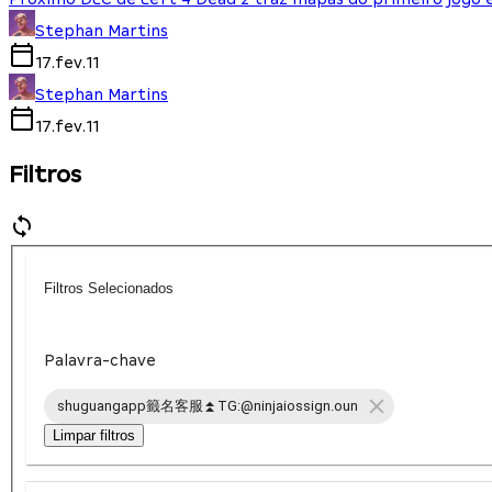
Stephan Martins
17.fev.11
Stephan Martins
17.fev.11
Filtros
Filtros Selecionados
Palavra-chave
shuguangapp籤名客服⏫️TG:@ninjaiossign.oun
Limpar filtros