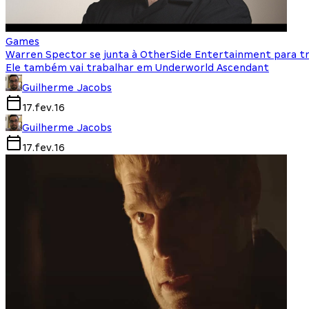
Games
Warren Spector se junta à OtherSide Entertainment para t
Ele também vai trabalhar em Underworld Ascendant
Guilherme Jacobs
17.fev.16
Guilherme Jacobs
17.fev.16