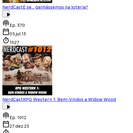
NerdCast
E se... ganhássemos na loteria?
Ep.
370
05.jul.13
1h27
NerdCast
RPG Western 1: Bem-Vindos a Widow Wood
Ep.
1012
27.dez.25