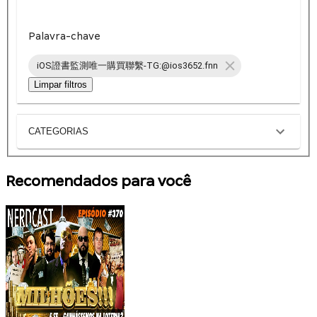
Palavra-chave
iOS證書監測唯一購買聯繫-TG:@ios3652.fnn
Limpar filtros
CATEGORIAS
Recomendados para você