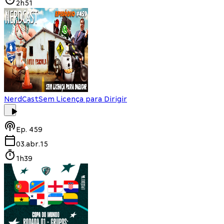
2h51
NerdCast
Sem Licença para Dirigir
Ep.
459
03.abr.15
1h39