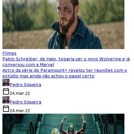
Filmes
Pablo Schreiber, de Halo, toparia ser o novo Wolverine e já
conversou com a Marvel
Astro da série do Paramount+ revelou ter reuniões com o
estúdio mas ainda não achou o papel certo
Pedro Siqueira
24.mar.22
Pedro Siqueira
24.mar.22