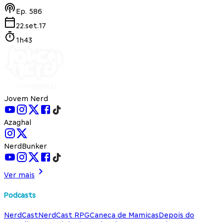
Ep.
586
22.set.17
1h43
Jovem Nerd
Azaghal
NerdBunker
Ver mais
Podcasts
NerdCast
NerdCast RPG
Caneca de Mamicas
Depois do