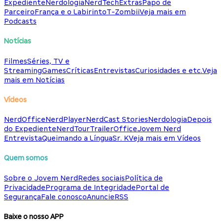
Expediente
Nerdologia
NerdTech
Extras
Papo de
Parceiro
França e o Labirinto
T-Zombii
Veja mais em
Podcasts
Notícias
Filmes
Séries, TV e
Streaming
Games
Críticas
Entrevistas
Curiosidades e etc.
Veja
mais em Notícias
Vídeos
NerdOffice
NerdPlayer
NerdCast Stories
Nerdologia
Depois
do Expediente
NerdTour
TrailerOffice
Jovem Nerd
Entrevista
Queimando a Língua
Sr. K
Veja mais em Vídeos
Quem somos
Sobre o Jovem Nerd
Redes sociais
Política de
Privacidade
Programa de Integridade
Portal de
Segurança
Fale conosco
Anuncie
RSS
Baixe o nosso APP