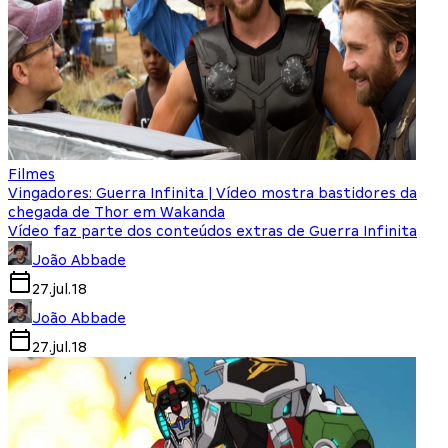
Filmes
Vingadores: Guerra Infinita | Vídeo mostra bastidores da
chegada de Thor em Wakanda
Vídeo faz parte dos conteúdos extras de Guerra Infinita
João Abbade
27.jul.18
João Abbade
27.jul.18