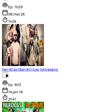
Ep.
1029
08.mai.26
1h29
NerdCast
Bariátricas Selvagens
Ep.
603
19.jan.18
2h41