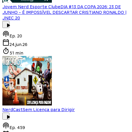
Jovem Nerd Esporte Clube
DIA #13 DA COPA 2026: 23 DE
JUNHO - É IMPOSSÍVEL DESCARTAR CRISTIANO RONALDO |
JNEC 20
Ep.
20
24.jun.26
51 min
NerdCast
Sem Licença para Dirigir
Ep.
459