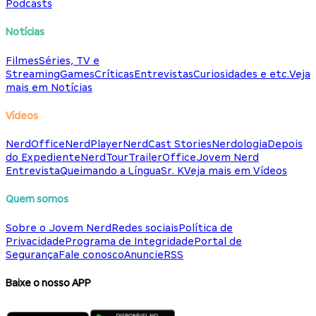
Podcasts
Notícias
Filmes
Séries, TV e
Streaming
Games
Críticas
Entrevistas
Curiosidades e etc.
Veja
mais em Notícias
Vídeos
NerdOffice
NerdPlayer
NerdCast Stories
Nerdologia
Depois
do Expediente
NerdTour
TrailerOffice
Jovem Nerd
Entrevista
Queimando a Língua
Sr. K
Veja mais em Vídeos
Quem somos
Sobre o Jovem Nerd
Redes sociais
Política de
Privacidade
Programa de Integridade
Portal de
Segurança
Fale conosco
Anuncie
RSS
Baixe o nosso APP