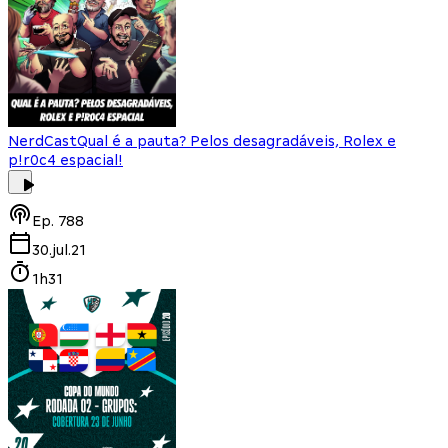
NerdCast
Qual é a pauta? Pelos desagradáveis, Rolex e
p!r0c4 espacial!
Ep.
788
30.jul.21
1h31