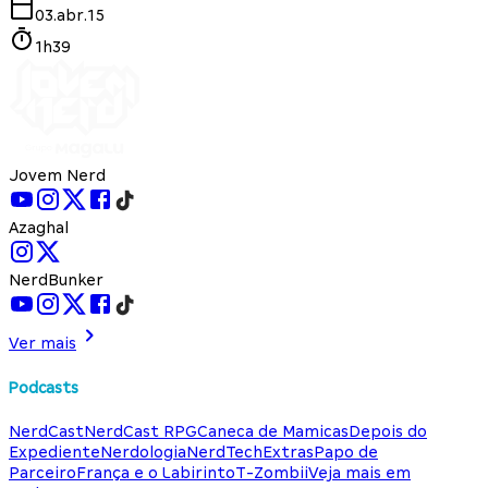
03.abr.15
1h39
Jovem Nerd
Azaghal
NerdBunker
Ver mais
Podcasts
NerdCast
NerdCast RPG
Caneca de Mamicas
Depois do
Expediente
Nerdologia
NerdTech
Extras
Papo de
Parceiro
França e o Labirinto
T-Zombii
Veja mais em