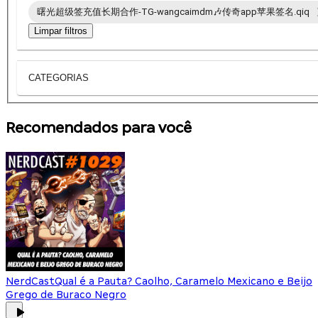
曙光超级签充值长期合作-TG-wangcaimdm🎶传奇app苹果签名.qiq
Limpar filtros
CATEGORIAS
Recomendados para você
NerdCast
Qual é a Pauta? Caolho, Caramelo Mexicano e Beijo
Grego de Buraco Negro