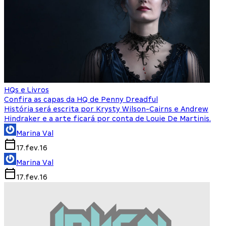
HQs e Livros
Confira as capas da HQ de Penny Dreadful
História será escrita por Krysty Wilson-Cairns e Andrew
Hindraker e a arte ficará por conta de Louie De Martinis.
Marina Val
17.fev.16
Marina Val
17.fev.16