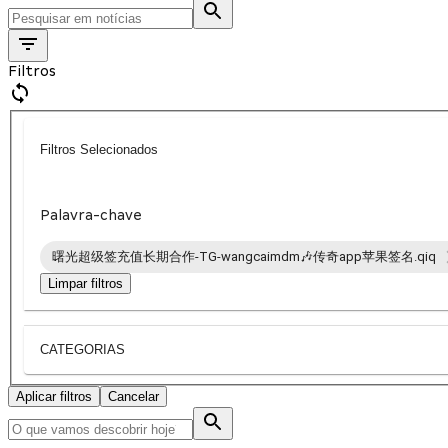
Filtros
Filtros Selecionados
Palavra-chave
曙光超级签充值长期合作-TG-wangcaimdm🎶传奇app苹果签名.qiq
Limpar filtros
CATEGORIAS
Aplicar filtros
Cancelar