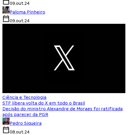
09.out.24
Paloma Pinheiro
09.out.24
Ciência e Tecnologia
STF libera volta do X em todo o Brasil
Decisão do ministro Alexandre de Moraes foi ratificada
após parecer da PGR
Pedro Siqueira
08.out.24