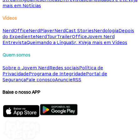
mais em Notícias
Vídeos
NerdOffice
NerdPlayer
NerdCast Stories
Nerdologia
Depois
do Expediente
NerdTour
TrailerOffice
Jovem Nerd
Entrevista
Queimando a Língua
Sr. K
Veja mais em Vídeos
Quem somos
Sobre o Jovem Nerd
Redes sociais
Política de
Privacidade
Programa de Integridade
Portal de
Segurança
Fale conosco
Anuncie
RSS
Baixe o nosso APP