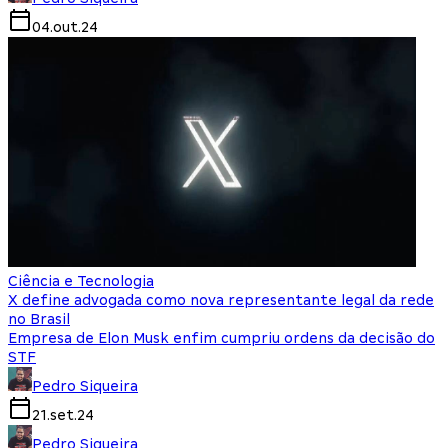
04.out.24
Ciência e Tecnologia
X define advogada como nova representante legal da rede
no Brasil
Empresa de Elon Musk enfim cumpriu ordens da decisão do
STF
Pedro Siqueira
21.set.24
Pedro Siqueira