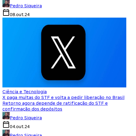
Pedro Siqueira
08.out.24
Ciência e Tecnologia
X paga multas do STF e volta a pedir liberação no Brasil
Retorno agora depende de ratificação do STF e
confirmação dos depósitos
Pedro Siqueira
04.out.24
Pedro Siqueira