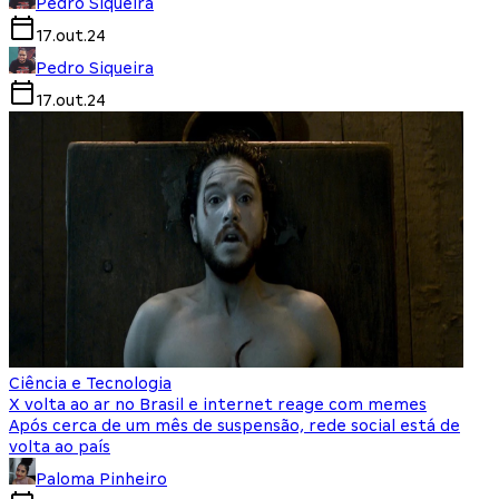
Pedro Siqueira
17.out.24
Pedro Siqueira
17.out.24
Ciência e Tecnologia
X volta ao ar no Brasil e internet reage com memes
Após cerca de um mês de suspensão, rede social está de
volta ao país
Paloma Pinheiro