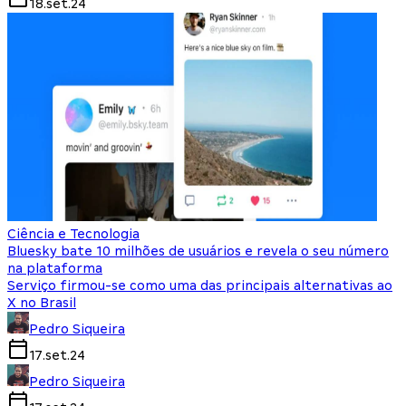
18.set.24
Ciência e Tecnologia
Bluesky bate 10 milhões de usuários e revela o seu número
na plataforma
Serviço firmou-se como uma das principais alternativas ao
X no Brasil
Pedro Siqueira
17.set.24
Pedro Siqueira