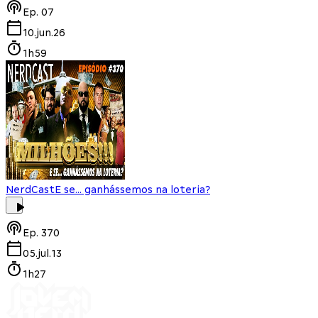
Ep.
07
10.jun.26
1h59
NerdCast
E se... ganhássemos na loteria?
Ep.
370
05.jul.13
1h27