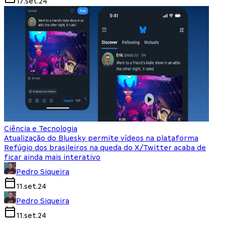
17.set.24
Ciência e Tecnologia
Atualização do Bluesky permite vídeos na plataforma
Refúgio dos brasileiros na queda do X/Twitter acaba de
ficar ainda mais interativo
Pedro Siqueira
11.set.24
Pedro Siqueira
11.set.24