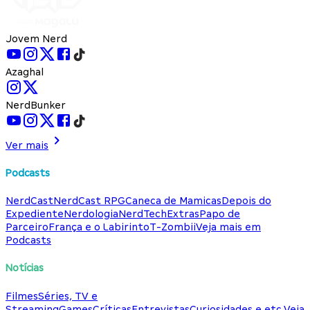
Jovem Nerd
Azaghal
NerdBunker
Ver mais
Podcasts
NerdCast
NerdCast RPG
Caneca de Mamicas
Depois do
Expediente
Nerdologia
NerdTech
Extras
Papo de
Parceiro
França e o Labirinto
T-Zombii
Veja mais em
Podcasts
Notícias
Filmes
Séries, TV e
Streaming
Games
Críticas
Entrevistas
Curiosidades e etc.
Veja