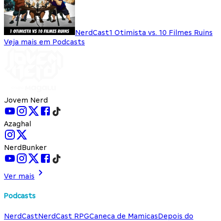
NerdCast
1 Otimista vs. 10 Filmes Ruins
Veja mais em Podcasts
Jovem Nerd
Azaghal
NerdBunker
Ver mais
Podcasts
NerdCast
NerdCast RPG
Caneca de Mamicas
Depois do