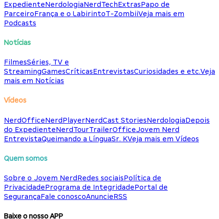
Expediente
Nerdologia
NerdTech
Extras
Papo de
Parceiro
França e o Labirinto
T-Zombii
Veja mais em
Podcasts
Notícias
Filmes
Séries, TV e
Streaming
Games
Críticas
Entrevistas
Curiosidades e etc.
Veja
mais em Notícias
Vídeos
NerdOffice
NerdPlayer
NerdCast Stories
Nerdologia
Depois
do Expediente
NerdTour
TrailerOffice
Jovem Nerd
Entrevista
Queimando a Língua
Sr. K
Veja mais em Vídeos
Quem somos
Sobre o Jovem Nerd
Redes sociais
Política de
Privacidade
Programa de Integridade
Portal de
Segurança
Fale conosco
Anuncie
RSS
Baixe o nosso APP