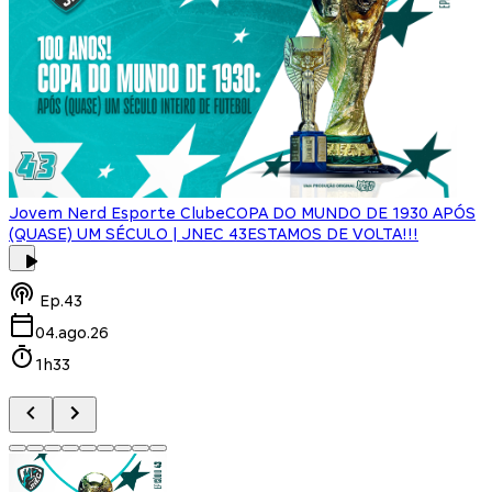
Jovem Nerd Esporte Clube
COPA DO MUNDO DE 1930 APÓS
(QUASE) UM SÉCULO | JNEC 43
ESTAMOS DE VOLTA!!!
J
Ep.
43
04.ago.26
1h33