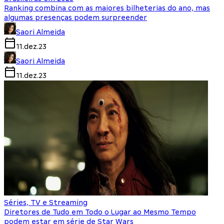
Ranking combina com as maiores bilheterias do ano, mas
algumas presenças podem surpreender
Saori Almeida
11.dez.23
Saori Almeida
11.dez.23
Séries, TV e Streaming
Diretores de Tudo em Todo o Lugar ao Mesmo Tempo
podem estar em série de Star Wars