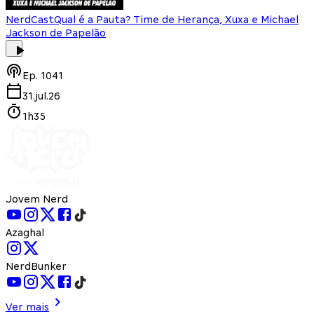
NerdCast
Qual é a Pauta? Time de Herança, Xuxa e Michael
Jackson de Papelão
Ep.
1041
31.jul.26
1h35
Jovem Nerd
Azaghal
NerdBunker
Ver mais