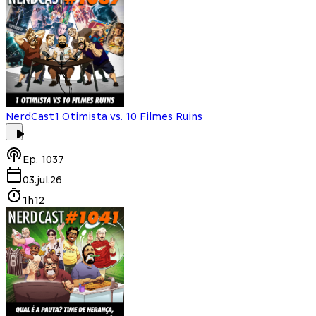
NerdCast
1 Otimista vs. 10 Filmes Ruins
Ep.
1037
03.jul.26
1h12