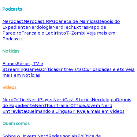
Podcasts
NerdCast
NerdCast RPG
Caneca de Mamicas
Depois do
Expediente
Nerdologia
NerdTech
Extras
Papo de
Parceiro
França e o Labirinto
T-Zombii
Veja mais em
Podcasts
Notícias
Filmes
Séries, TV e
Streaming
Games
Críticas
Entrevistas
Curiosidades e etc.
Veja
mais em Notícias
Vídeos
NerdOffice
NerdPlayer
NerdCast Stories
Nerdologia
Depois
do Expediente
NerdTour
TrailerOffice
Jovem Nerd
Entrevista
Queimando a Língua
Sr. K
Veja mais em Vídeos
Quem somos
Sobre o Jovem Nerd
Redes sociais
Política de