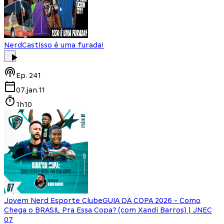
NerdCast
Isso é uma furada!
Ep.
241
07.jan.11
1h10
Jovem Nerd Esporte Clube
GUIA DA COPA 2026 - Como
Chega o BRASIL Pra Essa Copa? (com Xandi Barros) | JNEC
07