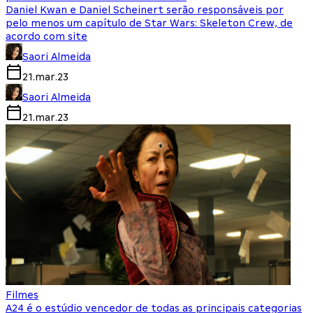
Daniel Kwan e Daniel Scheinert serão responsáveis por
pelo menos um capítulo de Star Wars: Skeleton Crew, de
acordo com site
Saori Almeida
21.mar.23
Saori Almeida
21.mar.23
Filmes
A24 é o estúdio vencedor de todas as principais categorias