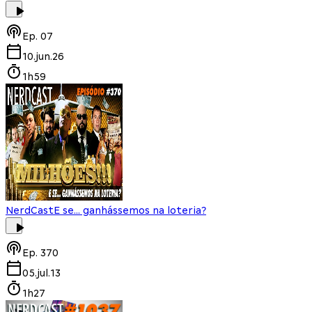
Ep.
07
10.jun.26
1h59
NerdCast
E se... ganhássemos na loteria?
Ep.
370
05.jul.13
1h27