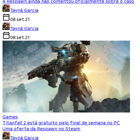
A Respawn ainda não comentou oficialmente sobre o caso
Tayná Garcia
08.set.21
Tayná Garcia
08.set.21
Games
Titanfall 2 está gratuito pelo final de semana no PC
Uma oferta da Respawn no Steam
Tayná Garcia