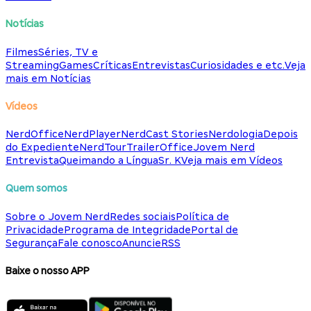
Notícias
Filmes
Séries, TV e
Streaming
Games
Críticas
Entrevistas
Curiosidades e etc.
Veja
mais em Notícias
Vídeos
NerdOffice
NerdPlayer
NerdCast Stories
Nerdologia
Depois
do Expediente
NerdTour
TrailerOffice
Jovem Nerd
Entrevista
Queimando a Língua
Sr. K
Veja mais em Vídeos
Quem somos
Sobre o Jovem Nerd
Redes sociais
Política de
Privacidade
Programa de Integridade
Portal de
Segurança
Fale conosco
Anuncie
RSS
Baixe o nosso APP