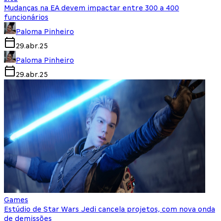
Mudanças na EA devem impactar entre 300 a 400
funcionários
Paloma Pinheiro
29.abr.25
Paloma Pinheiro
29.abr.25
Games
Estúdio de Star Wars Jedi cancela projetos, com nova onda
de demissões