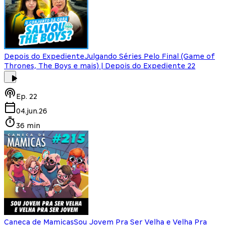
Depois do Expediente
Julgando Séries Pelo Final (Game of
Thrones, The Boys e mais) | Depois do Expediente 22
Ep.
22
04.jun.26
36 min
Caneca de Mamicas
Sou Jovem Pra Ser Velha e Velha Pra