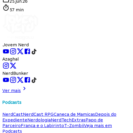
25.jun.26
57 min
Jovem Nerd
Azaghal
NerdBunker
Ver mais
Podcasts
NerdCast
NerdCast RPG
Caneca de Mamicas
Depois do
Expediente
Nerdologia
NerdTech
Extras
Papo de
Parceiro
França e o Labirinto
T-Zombii
Veja mais em
Podcasts