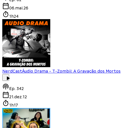
06.mai.26
1h24
NerdCast
Áudio Drama - T-Zombii: A Gravação dos Mortos
Ep.
342
21.dez.12
1h17