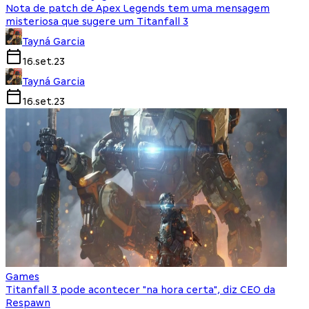
Nota de patch de Apex Legends tem uma mensagem
misteriosa que sugere um Titanfall 3
Tayná Garcia
16.set.23
Tayná Garcia
16.set.23
Games
Titanfall 3 pode acontecer "na hora certa", diz CEO da
Respawn