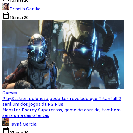
15.mai.20
Priscila Ganiko
15.mai.20
Games
PlayStation polonesa pode ter revelado que Titanfall 2
será um dos jogos da PS Plus
Monster Energy Supercross, game de corrida, também
seria uma das ofertas
Tayná Garcia
27.nov.19