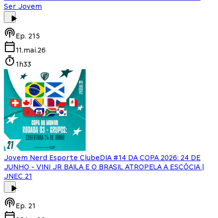
Ser Jovem
Ep.
215
11.mai.26
1h33
Jovem Nerd Esporte Clube
DIA #14 DA COPA 2026: 24 DE
JUNHO - VINI JR BAILA E O BRASIL ATROPELA A ESCÓCIA |
JNEC 21
Ep.
21