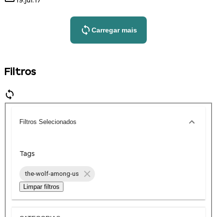
19.jul.17
Carregar mais
Filtros
Filtros Selecionados
Tags
the-wolf-among-us
Limpar filtros