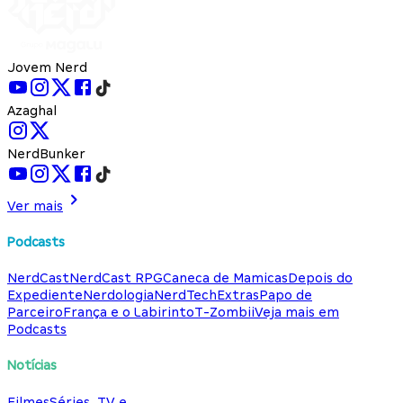
Jovem Nerd
Azaghal
NerdBunker
Ver mais
Podcasts
NerdCast
NerdCast RPG
Caneca de Mamicas
Depois do
Expediente
Nerdologia
NerdTech
Extras
Papo de
Parceiro
França e o Labirinto
T-Zombii
Veja mais em
Podcasts
Notícias
Filmes
Séries, TV e