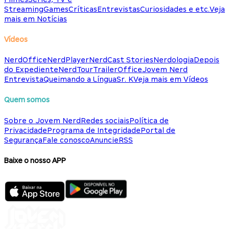
Streaming
Games
Críticas
Entrevistas
Curiosidades e etc.
Veja
mais em Notícias
Vídeos
NerdOffice
NerdPlayer
NerdCast Stories
Nerdologia
Depois
do Expediente
NerdTour
TrailerOffice
Jovem Nerd
Entrevista
Queimando a Língua
Sr. K
Veja mais em Vídeos
Quem somos
Sobre o Jovem Nerd
Redes sociais
Política de
Privacidade
Programa de Integridade
Portal de
Segurança
Fale conosco
Anuncie
RSS
Baixe o nosso APP