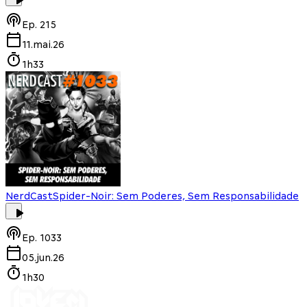
Ep.
215
11.mai.26
1h33
NerdCast
Spider-Noir: Sem Poderes, Sem Responsabilidade
Ep.
1033
05.jun.26
1h30