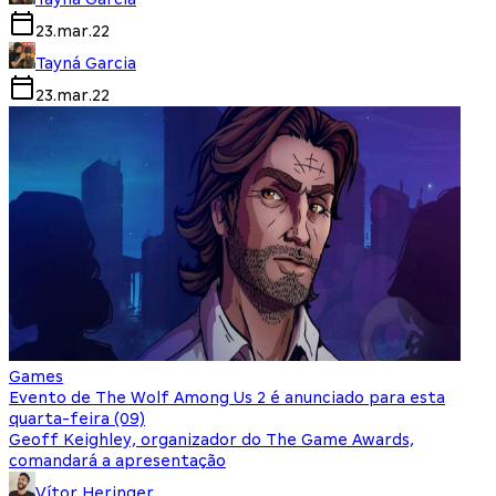
23.mar.22
Tayná Garcia
23.mar.22
Games
Evento de The Wolf Among Us 2 é anunciado para esta
quarta-feira (09)
Geoff Keighley, organizador do The Game Awards,
comandará a apresentação
Vítor Heringer