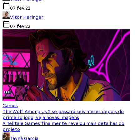
07.fev.22
Vítor Heringer
07.fev.22
Games
The Wolf Among Us 2 se passará seis meses depois do
primeiro jogo; veja novas imagens
A Telltale Games finalmente revelou mais detalhes do
projeto
Tayná Garcia