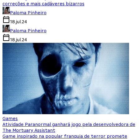
correções e mais cadáveres bizarros
Paloma Pinheiro
18.jul.24
Paloma Pinheiro
18.jul.24
Games
Atividade Paranormal ganhará jogo pela desenvolvedora de
The Mortuary Assistant
Game inspirado na popular franquia de terror promete