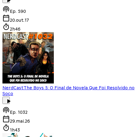
Ep.
590
20.out.17
2h46
NerdCast
The Boys 5: O Final de Novela Que Foi Resolvido no
Soco
Ep.
1032
29.mai.26
1h43