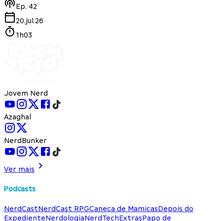
Ep.
42
20.jul.26
1h03
Jovem Nerd
Azaghal
NerdBunker
Ver mais
Podcasts
NerdCast
NerdCast RPG
Caneca de Mamicas
Depois do
Expediente
Nerdologia
NerdTech
Extras
Papo de