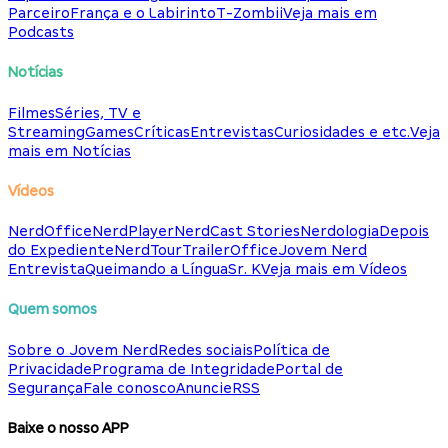
Parceiro
França e o Labirinto
T-Zombii
Veja mais em
Podcasts
Notícias
Filmes
Séries, TV e
Streaming
Games
Críticas
Entrevistas
Curiosidades e etc.
Veja
mais em Notícias
Vídeos
NerdOffice
NerdPlayer
NerdCast Stories
Nerdologia
Depois
do Expediente
NerdTour
TrailerOffice
Jovem Nerd
Entrevista
Queimando a Língua
Sr. K
Veja mais em Vídeos
Quem somos
Sobre o Jovem Nerd
Redes sociais
Política de
Privacidade
Programa de Integridade
Portal de
Segurança
Fale conosco
Anuncie
RSS
Baixe o nosso APP