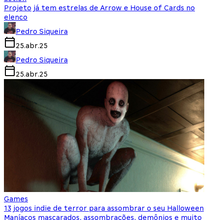
Projeto já tem estrelas de Arrow e House of Cards no
elenco
Pedro Siqueira
25.abr.25
Pedro Siqueira
25.abr.25
Games
13 jogos indie de terror para assombrar o seu Halloween
Maníacos mascarados, assombrações, demônios e muito