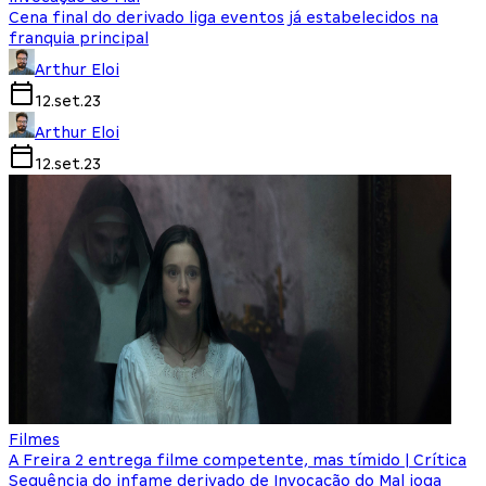
Cena final do derivado liga eventos já estabelecidos na
franquia principal
Arthur Eloi
12.set.23
Arthur Eloi
12.set.23
Filmes
A Freira 2 entrega filme competente, mas tímido | Crítica
Sequência do infame derivado de Invocação do Mal joga