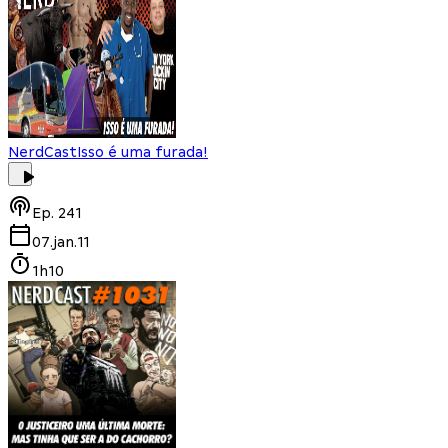
NerdCast
Isso é uma furada!
Ep.
241
07.jan.11
1h10