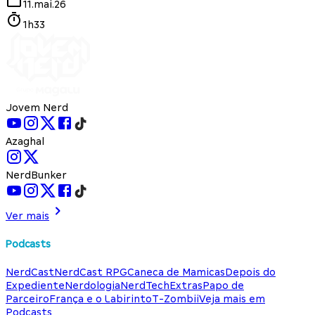
11.mai.26
1h33
Jovem Nerd
Azaghal
NerdBunker
Ver mais
Podcasts
NerdCast
NerdCast RPG
Caneca de Mamicas
Depois do
Expediente
Nerdologia
NerdTech
Extras
Papo de
Parceiro
França e o Labirinto
T-Zombii
Veja mais em
Podcasts