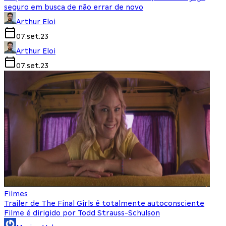
seguro em busca de não errar de novo
Arthur Eloi
07.set.23
Arthur Eloi
07.set.23
Filmes
Trailer de The Final Girls é totalmente autoconsciente
Filme é dirigido por Todd Strauss-Schulson