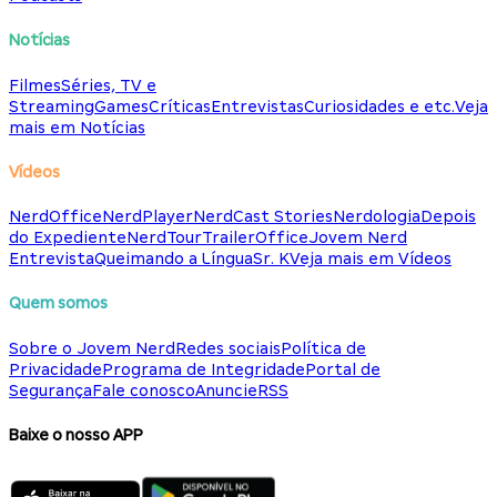
Notícias
Filmes
Séries, TV e
Streaming
Games
Críticas
Entrevistas
Curiosidades e etc.
Veja
mais em Notícias
Vídeos
NerdOffice
NerdPlayer
NerdCast Stories
Nerdologia
Depois
do Expediente
NerdTour
TrailerOffice
Jovem Nerd
Entrevista
Queimando a Língua
Sr. K
Veja mais em Vídeos
Quem somos
Sobre o Jovem Nerd
Redes sociais
Política de
Privacidade
Programa de Integridade
Portal de
Segurança
Fale conosco
Anuncie
RSS
Baixe o nosso APP