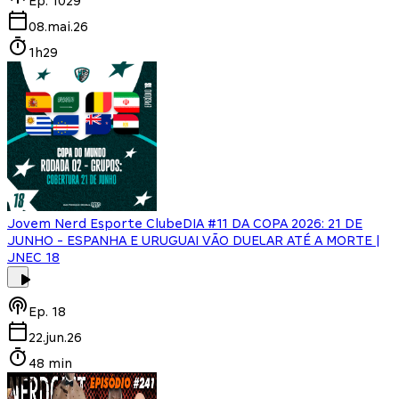
Ep.
1029
08.mai.26
1h29
Jovem Nerd Esporte Clube
DIA #11 DA COPA 2026: 21 DE
JUNHO - ESPANHA E URUGUAI VÃO DUELAR ATÉ A MORTE |
JNEC 18
Ep.
18
22.jun.26
48 min