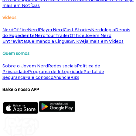
mais em Notícias
Vídeos
NerdOffice
NerdPlayer
NerdCast Stories
Nerdologia
Depois
do Expediente
NerdTour
TrailerOffice
Jovem Nerd
Entrevista
Queimando a Língua
Sr. K
Veja mais em Vídeos
Quem somos
Sobre o Jovem Nerd
Redes sociais
Política de
Privacidade
Programa de Integridade
Portal de
Segurança
Fale conosco
Anuncie
RSS
Baixe o nosso APP