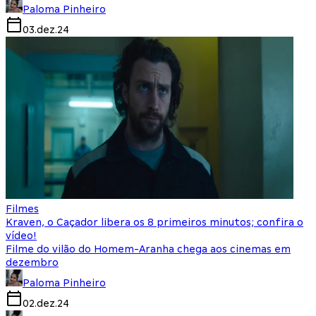
Paloma Pinheiro
03.dez.24
Filmes
Kraven, o Caçador libera os 8 primeiros minutos; confira o
vídeo!
Filme do vilão do Homem-Aranha chega aos cinemas em
dezembro
Paloma Pinheiro
02.dez.24