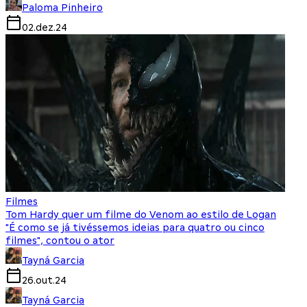
Paloma Pinheiro
02.dez.24
Filmes
Tom Hardy quer um filme do Venom ao estilo de Logan
"É como se já tivéssemos ideias para quatro ou cinco
filmes", contou o ator
Tayná Garcia
26.out.24
Tayná Garcia