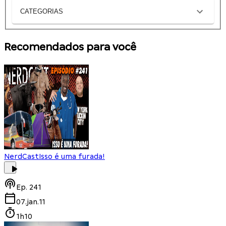
CATEGORIAS
Recomendados para você
NerdCast
Isso é uma furada!
Ep.
241
07.jan.11
1h10