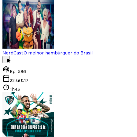
NerdCast
O melhor hambúrguer do Brasil
Ep.
586
22.set.17
1h43