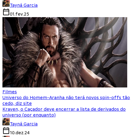
Tayná Garcia
01.fev.25
Filmes
Universo do Homem-Aranha não terá novos spin-offs tão
cedo, diz site
Kraven, o Caçador deve encerrar a lista de derivados do
universo (por enquanto)
Tayná Garcia
10.dez.24