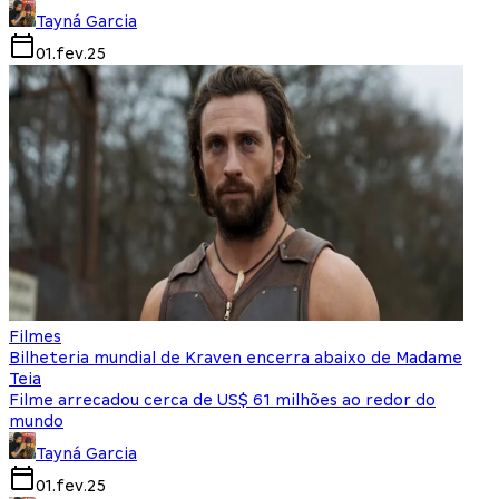
Tayná Garcia
01.fev.25
Filmes
Bilheteria mundial de Kraven encerra abaixo de Madame
Teia
Filme arrecadou cerca de US$ 61 milhões ao redor do
mundo
Tayná Garcia
01.fev.25