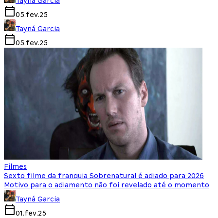
Tayná Garcia
05.fev.25
Tayná Garcia
05.fev.25
Filmes
Sexto filme da franquia Sobrenatural é adiado para 2026
Motivo para o adiamento não foi revelado até o momento
Tayná Garcia
01.fev.25