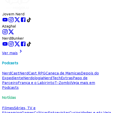
Jovem Nerd
Azaghal
NerdBunker
Ver mais
Podcasts
NerdCast
NerdCast RPG
Caneca de Mamicas
Depois do
Expediente
Nerdologia
NerdTech
Extras
Papo de
Parceiro
França e o Labirinto
T-Zombii
Veja mais em
Podcasts
Notícias
Filmes
Séries, TV e
Streaming
Games
Críticas
Entrevistas
Curiosidades e etc.
Veja