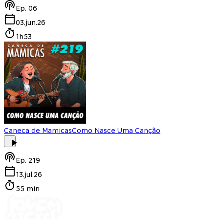
Ep.
06
03.jun.26
1h53
Caneca de Mamicas
Como Nasce Uma Canção
Ep.
219
13.jul.26
55 min