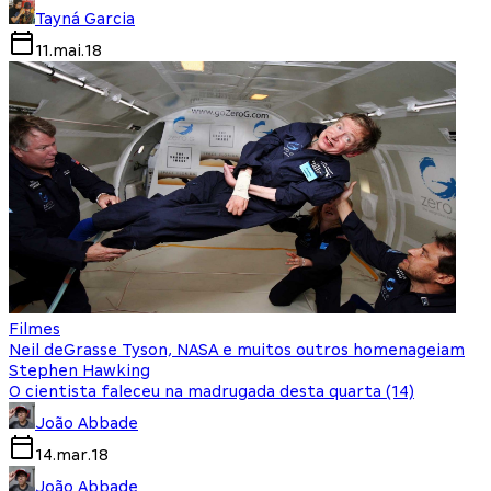
Tayná Garcia
11.mai.18
Filmes
Neil deGrasse Tyson, NASA e muitos outros homenageiam
Stephen Hawking
O cientista faleceu na madrugada desta quarta (14)
João Abbade
14.mar.18
João Abbade