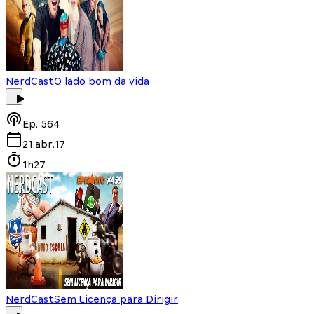
NerdCast
O lado bom da vida
Ep.
564
21.abr.17
1h27
NerdCast
Sem Licença para Dirigir