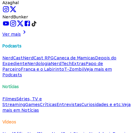
Azaghal
NerdBunker
Ver mais
Podcasts
NerdCast
NerdCast RPG
Caneca de Mamicas
Depois do
Expediente
Nerdologia
NerdTech
Extras
Papo de
Parceiro
França e o Labirinto
T-Zombii
Veja mais em
Podcasts
Notícias
Filmes
Séries, TV e
Streaming
Games
Críticas
Entrevistas
Curiosidades e etc.
Veja
mais em Notícias
Vídeos