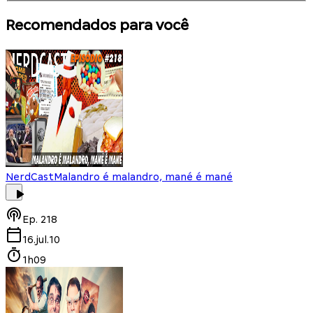
Recomendados para você
NerdCast
Malandro é malandro, mané é mané
Ep.
218
16.jul.10
1h09