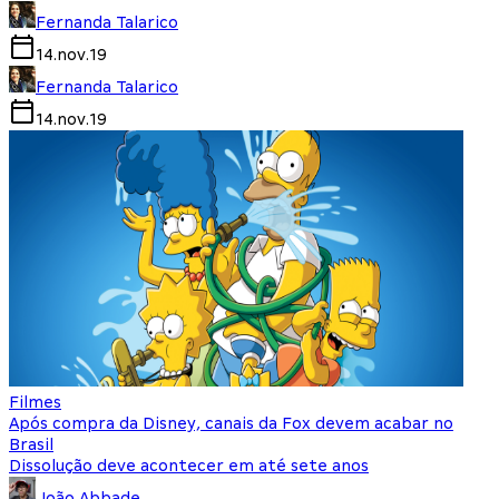
Fernanda Talarico
14.nov.19
Fernanda Talarico
14.nov.19
Filmes
Após compra da Disney, canais da Fox devem acabar no
Brasil
Dissolução deve acontecer em até sete anos
João Abbade