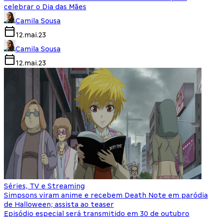
celebrar o Dia das Mães
Camila Sousa
12.mai.23
Camila Sousa
12.mai.23
Séries, TV e Streaming
Simpsons viram anime e recebem Death Note em paródia
de Halloween; assista ao teaser
Episódio especial será transmitido em 30 de outubro