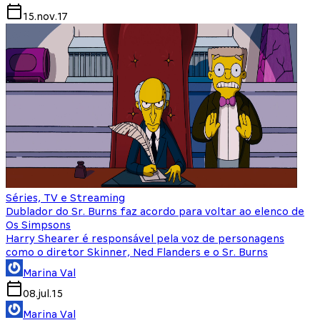
15.nov.17
Séries, TV e Streaming
Dublador do Sr. Burns faz acordo para voltar ao elenco de
Os Simpsons
Harry Shearer é responsável pela voz de personagens
como o diretor Skinner, Ned Flanders e o Sr. Burns
Marina Val
08.jul.15
Marina Val