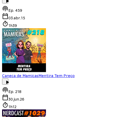
Ep.
459
03.abr.15
1h39
Caneca de Mamicas
Mentira Tem Preço
Ep.
218
30.jun.26
1h12