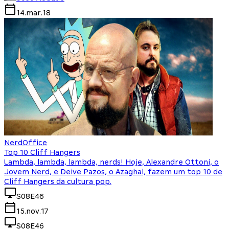
14.mar.18
NerdOffice
Top 10 Cliff Hangers
Lambda, lambda, lambda, nerds! Hoje, Alexandre Ottoni, o
Jovem Nerd, e Deive Pazos, o Azaghal, fazem um top 10 de
Cliff Hangers da cultura pop.
S08E46
15.nov.17
S08E46