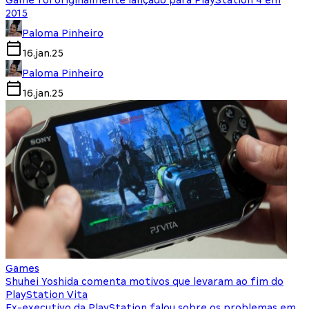
Game foi originalmente lançado para PlayStation 4 em
2015
Paloma Pinheiro
16.jan.25
Paloma Pinheiro
16.jan.25
Games
Shuhei Yoshida comenta motivos que levaram ao fim do
PlayStation Vita
Ex-executivo da PlayStation falou sobre os problemas em