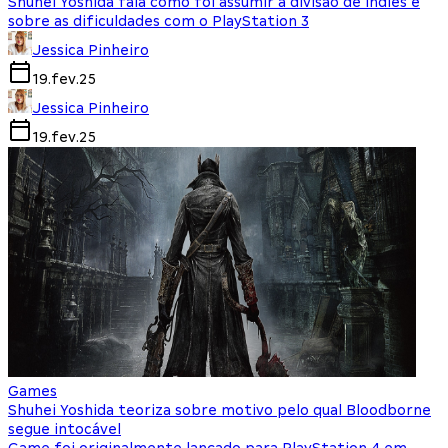
Shuhei Yoshida fala como foi assumir a divisão de indies e
sobre as dificuldades com o PlayStation 3
Jessica Pinheiro
19.fev.25
Jessica Pinheiro
19.fev.25
Games
Shuhei Yoshida teoriza sobre motivo pelo qual Bloodborne
segue intocável