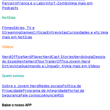
Parceiro
França e o Labirinto
T-Zombii
Veja mais em
Podcasts
Notícias
Filmes
Séries, TV e
Streaming
Games
Críticas
Entrevistas
Curiosidades e etc.
Veja
mais em Notícias
Vídeos
NerdOffice
NerdPlayer
NerdCast Stories
Nerdologia
Depois
do Expediente
NerdTour
TrailerOffice
Jovem Nerd
Entrevista
Queimando a Língua
Sr. K
Veja mais em Vídeos
Quem somos
Sobre o Jovem Nerd
Redes sociais
Política de
Privacidade
Programa de Integridade
Portal de
Segurança
Fale conosco
Anuncie
RSS
Baixe o nosso APP