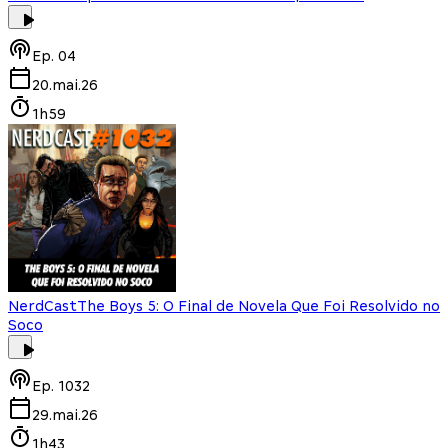
Ep.
04
20.mai.26
1h59
NerdCast
The Boys 5: O Final de Novela Que Foi Resolvido no
Soco
Ep.
1032
29.mai.26
1h43