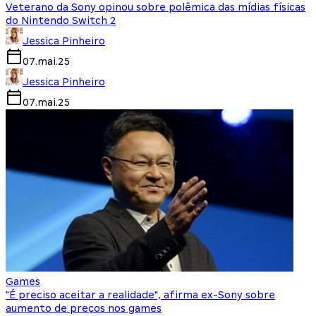
Veterano da Sony opinou sobre polêmica das mídias físicas
do Nintendo Switch 2
Jessica Pinheiro
07.mai.25
Jessica Pinheiro
07.mai.25
Games
"É preciso aceitar a realidade", afirma ex-Sony sobre
aumento de preços nos games