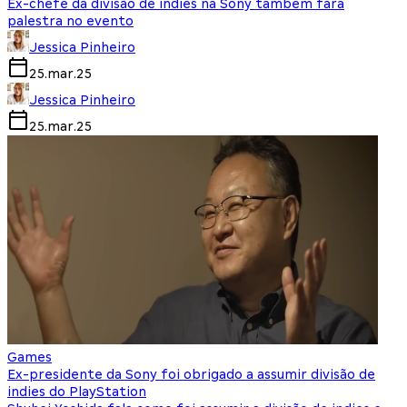
Ex-chefe da divisão de indies na Sony também fará
palestra no evento
Jessica Pinheiro
25.mar.25
Jessica Pinheiro
25.mar.25
Games
Ex-presidente da Sony foi obrigado a assumir divisão de
indies do PlayStation