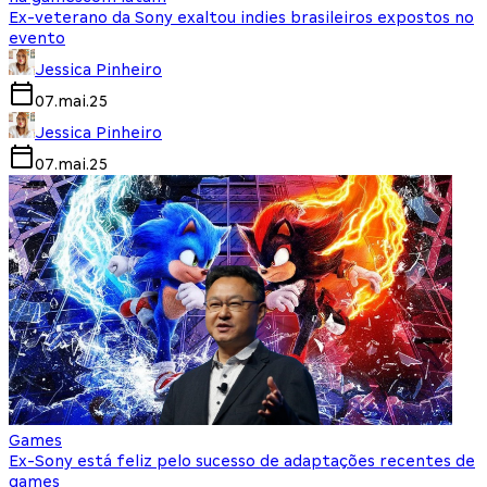
Ex-veterano da Sony exaltou indies brasileiros expostos no
evento
Jessica Pinheiro
07.mai.25
Jessica Pinheiro
07.mai.25
Games
Ex-Sony está feliz pelo sucesso de adaptações recentes de
games