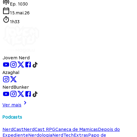
Ep.
1030
15.mai.26
1h33
Jovem Nerd
Azaghal
NerdBunker
Ver mais
Podcasts
NerdCast
NerdCast RPG
Caneca de Mamicas
Depois do
Expediente
Nerdologia
NerdTech
Extras
Papo de