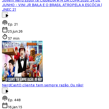
Jovem Nerd Esporte Clube
DIA #14 DA COPA 2026: 24 DE
JUNHO - VINI JR BAILA E O BRASIL ATROPELA A ESCÓCIA |
JNEC 21
Ep.
21
25.jun.26
57 min
NerdCast
O cliente tem sempre razão. Ou não!
Ep.
448
16.jan.15