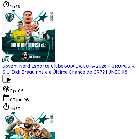
1h49
Jovem Nerd Esporte Clube
GUIA DA COPA 2026 - GRUPOS K
& L: Didi Braguinha e a Última Chance do CR7? | JNEC 06
Ep.
06
03.jun.26
1h53