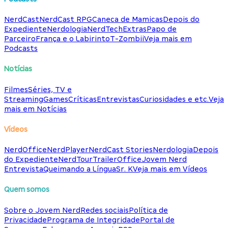
NerdCast
NerdCast RPG
Caneca de Mamicas
Depois do
Expediente
Nerdologia
NerdTech
Extras
Papo de
Parceiro
França e o Labirinto
T-Zombii
Veja mais em
Podcasts
Notícias
Filmes
Séries, TV e
Streaming
Games
Críticas
Entrevistas
Curiosidades e etc.
Veja
mais em Notícias
Vídeos
NerdOffice
NerdPlayer
NerdCast Stories
Nerdologia
Depois
do Expediente
NerdTour
TrailerOffice
Jovem Nerd
Entrevista
Queimando a Língua
Sr. K
Veja mais em Vídeos
Quem somos
Sobre o Jovem Nerd
Redes sociais
Política de
Privacidade
Programa de Integridade
Portal de