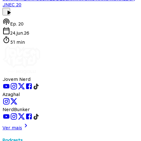
JNEC 20
Ep.
20
24.jun.26
51 min
Jovem Nerd
Azaghal
NerdBunker
Ver mais
Podcasts