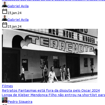
Gabriel Avila
23.jan.24
Gabriel Avila
23.jan.24
Filmes
Retratos Fantasmas está fora da disputa pelo Oscar 2024
Longa de Kleber Mendonça Filho não entrou na shortlist par
Pedro Siqueira