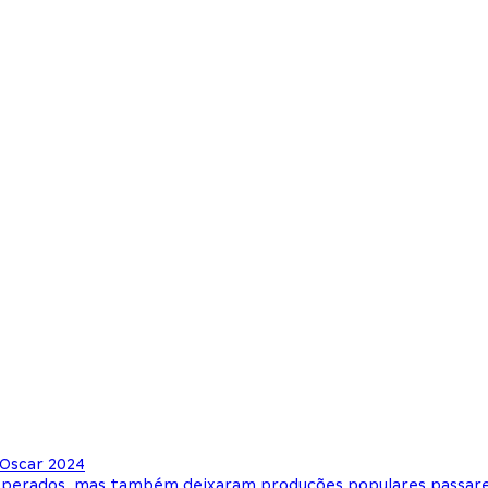
 Oscar 2024
inesperados, mas também deixaram produções populares passar