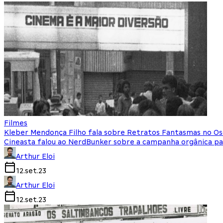
Filmes
Kleber Mendonça Filho fala sobre Retratos Fantasmas no Os
Cineasta falou ao NerdBunker sobre a campanha orgânica par
Arthur Eloi
12.set.23
Arthur Eloi
12.set.23