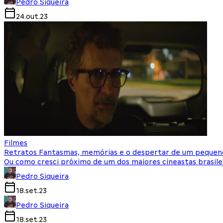
Pedro Siqueira
24.out.23
Filmes
Retratos Fantasmas, memórias e o despertar de um pequeno
Ou como cresci próximo de um dos maiores cineastas brasilei
Pedro Siqueira
18.set.23
Pedro Siqueira
18.set.23