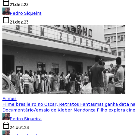
21.dez.23
Pedro Siqueira
21.dez.23
Filmes
Filme brasileiro no Oscar, Retratos Fantasmas ganha data na
Documentário/ensaio de Kleber Mendonça Filho explora cine
Pedro Siqueira
24.out.23