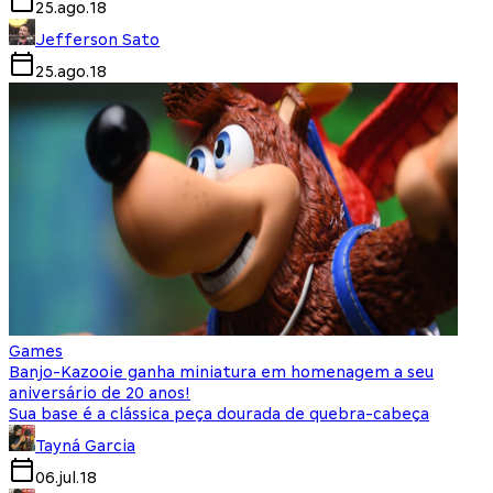
25.ago.18
Jefferson Sato
25.ago.18
Games
Banjo-Kazooie ganha miniatura em homenagem a seu
aniversário de 20 anos!
Sua base é a clássica peça dourada de quebra-cabeça
Tayná Garcia
06.jul.18