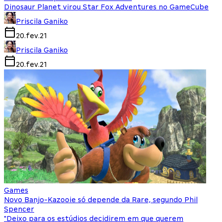
Dinosaur Planet virou Star Fox Adventures no GameCube
Priscila Ganiko
20.fev.21
Priscila Ganiko
20.fev.21
Games
Novo Banjo-Kazooie só depende da Rare, segundo Phil
Spencer
"Deixo para os estúdios decidirem em que querem