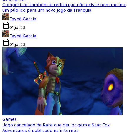
Compositor também acredita que não existe nem mesmo
um público para um novo jogo da franquia
Tayná Garcia
01.jul.23
Tayná Garcia
01.jul.23
Games
Jogo cancelado da Rare que deu origem a Star Fox
Adventures é publicado na internet