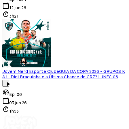
12.jun.26
3h21
Jovem Nerd Esporte Clube
GUIA DA COPA 2026 - GRUPOS K
& L: Didi Braguinha e a Última Chance do CR7? | JNEC 06
Ep.
06
03.jun.26
1h53