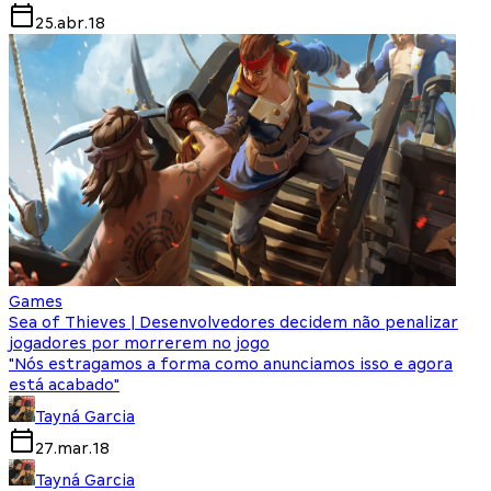
25.abr.18
Games
Sea of Thieves | Desenvolvedores decidem não penalizar
jogadores por morrerem no jogo
"Nós estragamos a forma como anunciamos isso e agora
está acabado"
Tayná Garcia
27.mar.18
Tayná Garcia