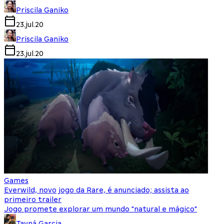
Priscila Ganiko
23.jul.20
Priscila Ganiko
23.jul.20
Games
Everwild, novo jogo da Rare, é anunciado; assista ao
primeiro trailer
Jogo promete explorar um mundo "natural e mágico"
Tayná Garcia