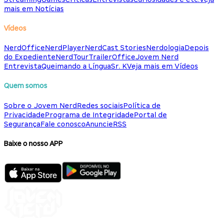
mais em Notícias
Vídeos
NerdOffice
NerdPlayer
NerdCast Stories
Nerdologia
Depois
do Expediente
NerdTour
TrailerOffice
Jovem Nerd
Entrevista
Queimando a Língua
Sr. K
Veja mais em Vídeos
Quem somos
Sobre o Jovem Nerd
Redes sociais
Política de
Privacidade
Programa de Integridade
Portal de
Segurança
Fale conosco
Anuncie
RSS
Baixe o nosso APP