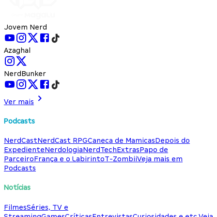
Jovem Nerd
Azaghal
NerdBunker
Ver mais
Podcasts
NerdCast
NerdCast RPG
Caneca de Mamicas
Depois do
Expediente
Nerdologia
NerdTech
Extras
Papo de
Parceiro
França e o Labirinto
T-Zombii
Veja mais em
Podcasts
Notícias
Filmes
Séries, TV e
Streaming
Games
Críticas
Entrevistas
Curiosidades e etc.
Veja