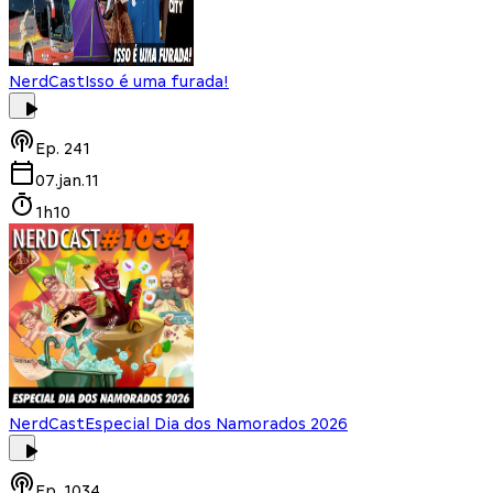
NerdCast
Isso é uma furada!
Ep.
241
07.jan.11
1h10
NerdCast
Especial Dia dos Namorados 2026
Ep.
1034