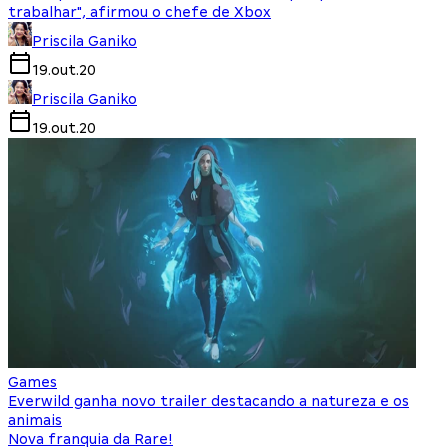
trabalhar", afirmou o chefe de Xbox
Priscila Ganiko
19.out.20
Priscila Ganiko
19.out.20
Games
Everwild ganha novo trailer destacando a natureza e os
animais
Nova franquia da Rare!