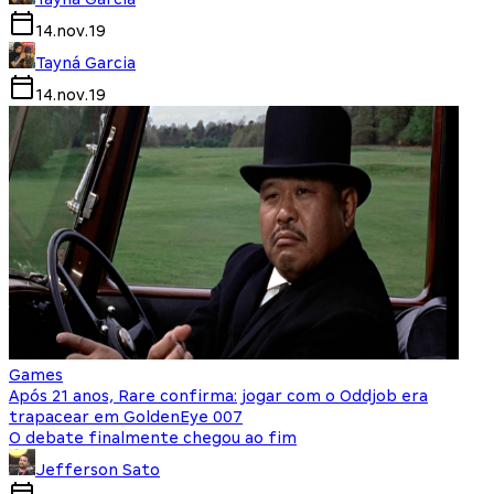
14.nov.19
Tayná Garcia
14.nov.19
Games
Após 21 anos, Rare confirma: jogar com o Oddjob era
trapacear em GoldenEye 007
O debate finalmente chegou ao fim
Jefferson Sato