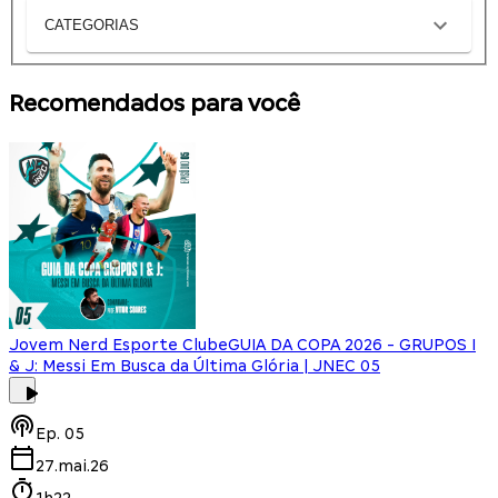
CATEGORIAS
Recomendados para você
Jovem Nerd Esporte Clube
GUIA DA COPA 2026 - GRUPOS I
& J: Messi Em Busca da Última Glória | JNEC 05
Ep.
05
27.mai.26
1h22