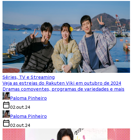
Séries, TV e Streaming
Veja as estreias do Rakuten Viki em outubro de 2024
Dramas comoventes, programas de variedades e mais
Paloma Pinheiro
02.out.24
Paloma Pinheiro
02.out.24