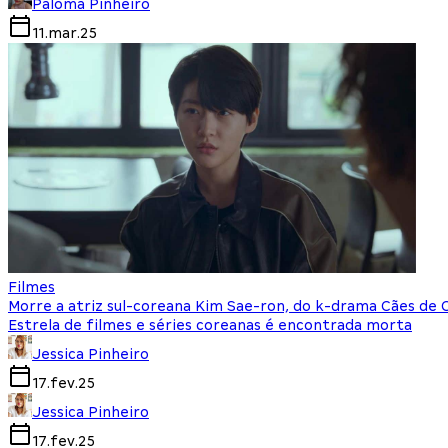
Paloma Pinheiro
11.mar.25
Filmes
Morre a atriz sul-coreana Kim Sae-ron, do k-drama Cães de C
Estrela de filmes e séries coreanas é encontrada morta
Jessica Pinheiro
17.fev.25
Jessica Pinheiro
17.fev.25