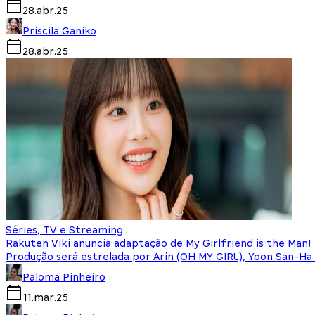
28.abr.25
Priscila Ganiko
28.abr.25
Séries, TV e Streaming
Rakuten Viki anuncia adaptação de My Girlfriend is the Man!
Produção será estrelada por Arin (OH MY GIRL), Yoon San-Ha
Paloma Pinheiro
11.mar.25