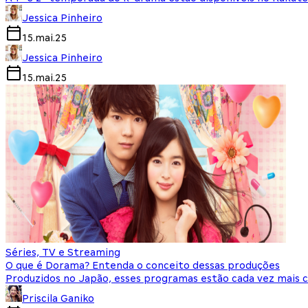
Jessica Pinheiro
15.mai.25
Jessica Pinheiro
15.mai.25
Séries, TV e Streaming
O que é Dorama? Entenda o conceito dessas produções
Produzidos no Japão, esses programas estão cada vez mais c
Priscila Ganiko