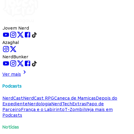
Jovem Nerd
Azaghal
NerdBunker
Ver mais
Podcasts
NerdCast
NerdCast RPG
Caneca de Mamicas
Depois do
Expediente
Nerdologia
NerdTech
Extras
Papo de
Parceiro
França e o Labirinto
T-Zombii
Veja mais em
Podcasts
Notícias