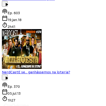
Ep.
603
19.jan.18
2h41
NerdCast
E se... ganhássemos na loteria?
Ep.
370
05.jul.13
1h27