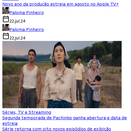
Novo ano da produção estreia em agosto no Apple TV+
Paloma Pinheiro
22.jul.24
Paloma Pinheiro
22.jul.24
Séries, TV e Streaming
Segunda temporada de Pachinko ganha abertura e data de
estreia
Série retorna com oito novos episódios de exibição