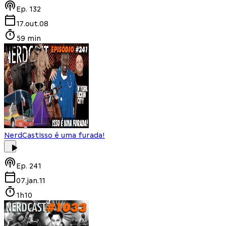
Ep.
132
17.out.08
59 min
NerdCast
Isso é uma furada!
Ep.
241
07.jan.11
1h10