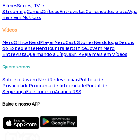
Filmes
Séries, TV e
Streaming
Games
Críticas
Entrevistas
Curiosidades e etc.
Veja
mais em Notícias
Vídeos
NerdOffice
NerdPlayer
NerdCast Stories
Nerdologia
Depois
do Expediente
NerdTour
TrailerOffice
Jovem Nerd
Entrevista
Queimando a Língua
Sr. K
Veja mais em Vídeos
Quem somos
Sobre o Jovem Nerd
Redes sociais
Política de
Privacidade
Programa de Integridade
Portal de
Segurança
Fale conosco
Anuncie
RSS
Baixe o nosso APP