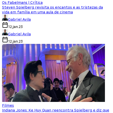
Os Fabelmans | Crítica
Steven Spielberg revisita os encantos e as tristezas da
vida em família em uma aula de cinema
Gabriel Avila
12.jan.23
Gabriel Avila
12.jan.23
Filmes
Indiana Jones: Ke Huy Quan reencontra Spielberg e diz que