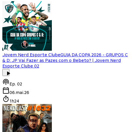
Jovem Nerd Esporte Clube
GUIA DA COPA 2026 - GRUPOS C
& D: JP Vai Fazer as Pazes com o Bebeto? | Jovem Nerd
Esporte Clube 02
Ep.
02
06.mai.26
1h24