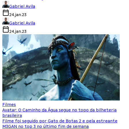
Gabriel Avila
24.jan.23
Gabriel Avila
24.jan.23
Filmes
Avatar: O Caminho da Água segue no topo da bilheteria
brasileira
Filme foi seguido por Gato de Botas 2 e pela estreante
M3GAN no top 3 no último fim de semana