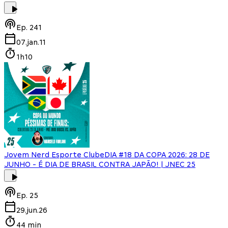
Ep.
241
07.jan.11
1h10
Jovem Nerd Esporte Clube
DIA #18 DA COPA 2026: 28 DE
JUNHO - É DIA DE BRASIL CONTRA JAPÃO! | JNEC 25
Ep.
25
29.jun.26
44 min