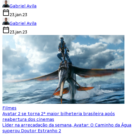
Gabriel Avila
23.jan.23
Gabriel Avila
23.jan.23
Filmes
Avatar 2 se torna 2ª maior bilheteria brasileira após
reabertura dos cinemas
Líder na arrecadação da semana, Avatar: O Caminho da Água
superou Doutor Estranho 2