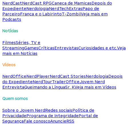
NerdCast
NerdCast RPG
Caneca de Mamicas
Depois do
Expediente
Nerdologia
NerdTech
Extras
Papo de
Parceiro
França e o Labirinto
T-Zombii
Veja mais em
Podcasts
Notícias
Filmes
Séries, TV e
Streaming
Games
Críticas
Entrevistas
Curiosidades e etc.
Veja
mais em Notícias
Vídeos
NerdOffice
NerdPlayer
NerdCast Stories
Nerdologia
Depois
do Expediente
NerdTour
TrailerOffice
Jovem Nerd
Entrevista
Queimando a Língua
Sr. K
Veja mais em Vídeos
Quem somos
Sobre o Jovem Nerd
Redes sociais
Política de
Privacidade
Programa de Integridade
Portal de
Segurança
Fale conosco
Anuncie
RSS