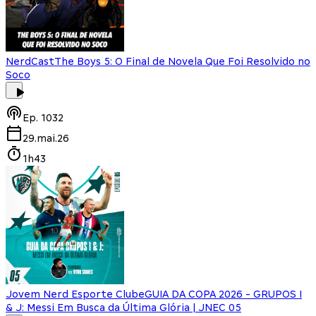
NerdCast
The Boys 5: O Final de Novela Que Foi Resolvido no
Soco
Ep.
1032
29.mai.26
1h43
Jovem Nerd Esporte Clube
GUIA DA COPA 2026 - GRUPOS I
& J: Messi Em Busca da Última Glória | JNEC 05