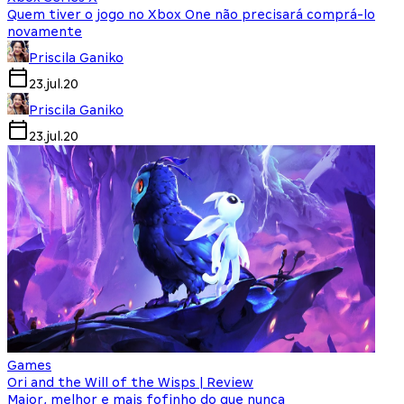
Quem tiver o jogo no Xbox One não precisará comprá-lo
novamente
Priscila Ganiko
23.jul.20
Priscila Ganiko
23.jul.20
Games
Ori and the Will of the Wisps | Review
Maior, melhor e mais fofinho do que nunca