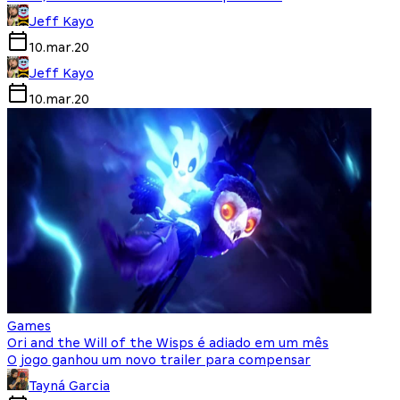
Jeff Kayo
10.mar.20
Jeff Kayo
10.mar.20
Games
Ori and the Will of the Wisps é adiado em um mês
O jogo ganhou um novo trailer para compensar
Tayná Garcia