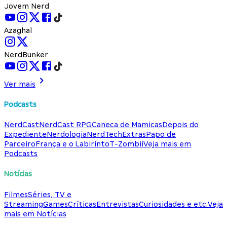
Jovem Nerd
Azaghal
NerdBunker
Ver mais
Podcasts
NerdCast
NerdCast RPG
Caneca de Mamicas
Depois do
Expediente
Nerdologia
NerdTech
Extras
Papo de
Parceiro
França e o Labirinto
T-Zombii
Veja mais em
Podcasts
Notícias
Filmes
Séries, TV e
Streaming
Games
Críticas
Entrevistas
Curiosidades e etc.
Veja
mais em Notícias