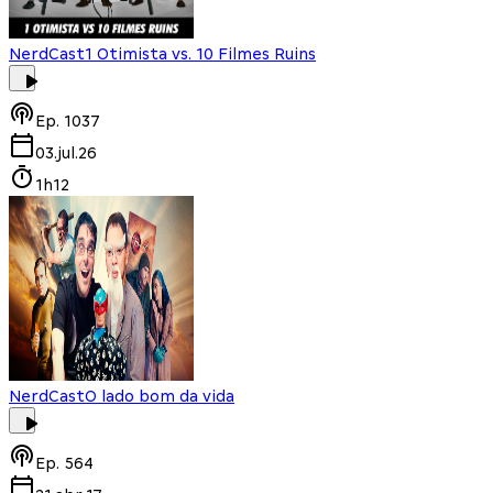
NerdCast
1 Otimista vs. 10 Filmes Ruins
Ep.
1037
03.jul.26
1h12
NerdCast
O lado bom da vida
Ep.
564