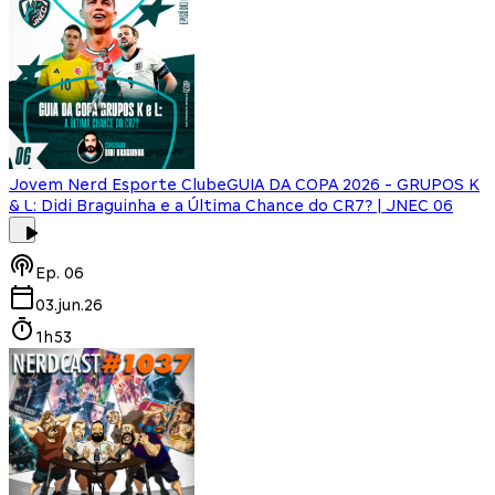
Jovem Nerd Esporte Clube
GUIA DA COPA 2026 - GRUPOS K
& L: Didi Braguinha e a Última Chance do CR7? | JNEC 06
Ep.
06
03.jun.26
1h53