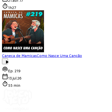
21.abr.17
1h27
Caneca de Mamicas
Como Nasce Uma Canção
Ep.
219
13.jul.26
55 min