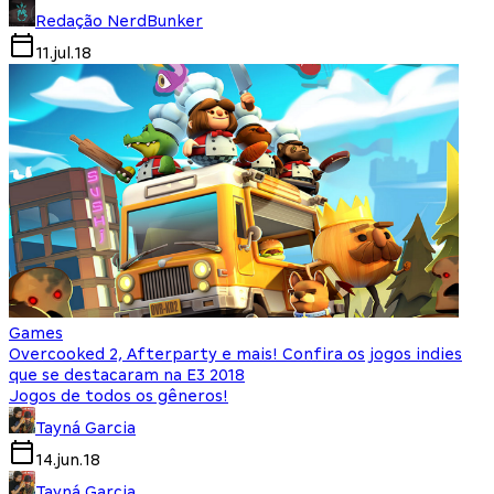
Redação NerdBunker
11.jul.18
Games
Overcooked 2, Afterparty e mais! Confira os jogos indies
que se destacaram na E3 2018
Jogos de todos os gêneros!
Tayná Garcia
14.jun.18
Tayná Garcia