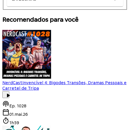
Recomendados para você
NerdCast
Invencível 4: Bigodes Transões, Dramas Pessoais e
Carretel de Tripa
Ep.
1028
01.mai.26
1h59