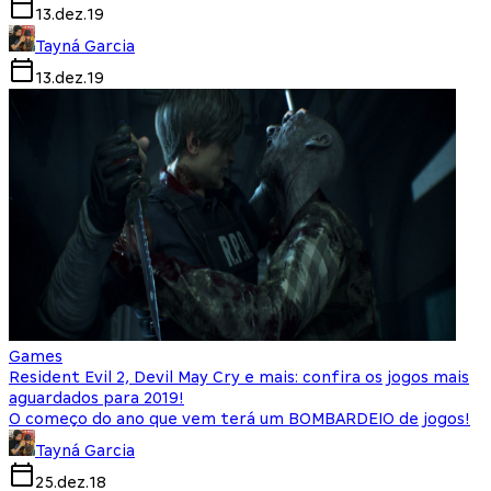
13.dez.19
Tayná Garcia
13.dez.19
Games
Resident Evil 2, Devil May Cry e mais: confira os jogos mais
aguardados para 2019!
O começo do ano que vem terá um BOMBARDEIO de jogos!
Tayná Garcia
25.dez.18