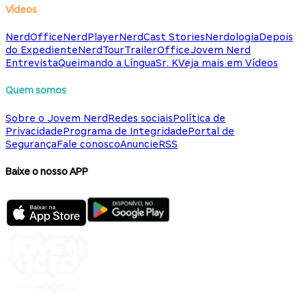
Vídeos
NerdOffice
NerdPlayer
NerdCast Stories
Nerdologia
Depois
do Expediente
NerdTour
TrailerOffice
Jovem Nerd
Entrevista
Queimando a Língua
Sr. K
Veja mais em Vídeos
Quem somos
Sobre o Jovem Nerd
Redes sociais
Política de
Privacidade
Programa de Integridade
Portal de
Segurança
Fale conosco
Anuncie
RSS
Baixe o nosso APP