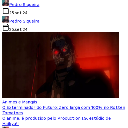
Pedro Siqueira
25.set.24
Pedro Siqueira
25.set.24
Animes e Mangás
O Exterminador do Futuro: Zero larga com 100% no Rotten
Tomatoes
O anime, é produzido pelo Production I.G, estúdio de
Haikyu!!