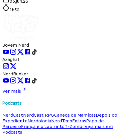
05.jun.26
1h30
Jovem Nerd
Azaghal
NerdBunker
Ver mais
Podcasts
NerdCast
NerdCast RPG
Caneca de Mamicas
Depois do
Expediente
Nerdologia
NerdTech
Extras
Papo de
Parceiro
França e o Labirinto
T-Zombii
Veja mais em
Podcasts