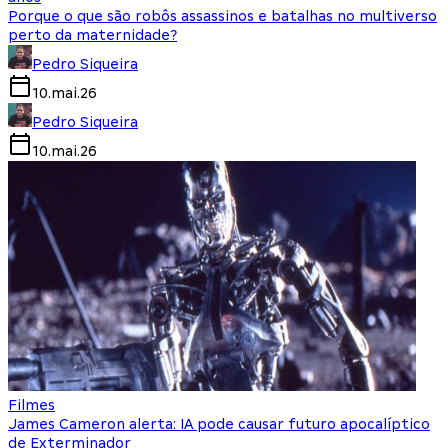
Porque o que são robôs assassinos e batalhas no multiverso
perto da maternidade?
Pedro Siqueira
10.mai.26
Pedro Siqueira
10.mai.26
Filmes
James Cameron alerta: IA pode causar futuro apocalíptico
de Exterminador