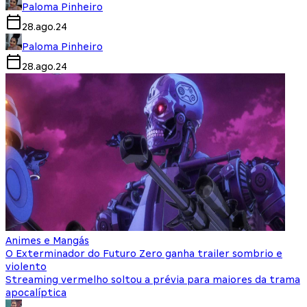
Paloma Pinheiro
28.ago.24
Paloma Pinheiro
28.ago.24
Animes e Mangás
O Exterminador do Futuro Zero ganha trailer sombrio e
violento
Streaming vermelho soltou a prévia para maiores da trama
apocalíptica