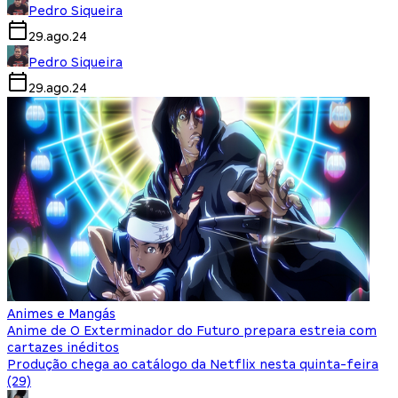
Pedro Siqueira
29.ago.24
Pedro Siqueira
29.ago.24
Animes e Mangás
Anime de O Exterminador do Futuro prepara estreia com
cartazes inéditos
Produção chega ao catálogo da Netflix nesta quinta-feira
(29)