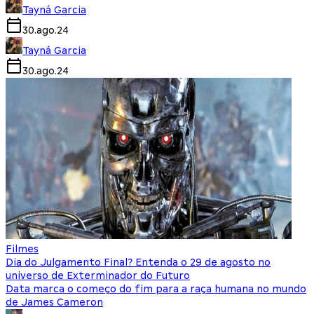
Tayná Garcia
30.ago.24
Tayná Garcia
30.ago.24
Filmes
Dia do Julgamento Final? Entenda o 29 de agosto no
universo de Exterminador do Futuro
Data marca o começo do fim para a raça humana no mundo
de James Cameron