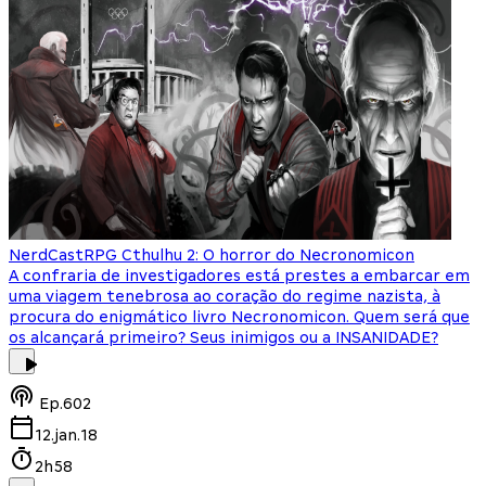
NerdCast
RPG Cthulhu 2: O horror do Necronomicon
A confraria de investigadores está prestes a embarcar em
uma viagem tenebrosa ao coração do regime nazista, à
procura do enigmático livro Necronomicon. Quem será que
os alcançará primeiro? Seus inimigos ou a INSANIDADE?
Ep.
602
12.jan.18
2h58