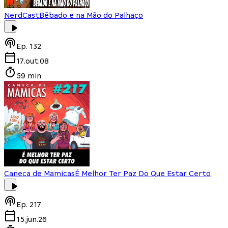
NerdCast
Bêbado e na Mão do Palhaço
Ep.
132
17.out.08
59 min
Caneca de Mamicas
É Melhor Ter Paz Do Que Estar Certo
Ep.
217
15.jun.26