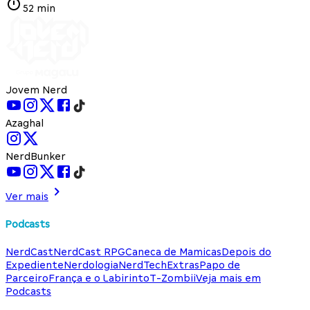
52 min
Jovem Nerd
Azaghal
NerdBunker
Ver mais
Podcasts
NerdCast
NerdCast RPG
Caneca de Mamicas
Depois do
Expediente
Nerdologia
NerdTech
Extras
Papo de
Parceiro
França e o Labirinto
T-Zombii
Veja mais em
Podcasts