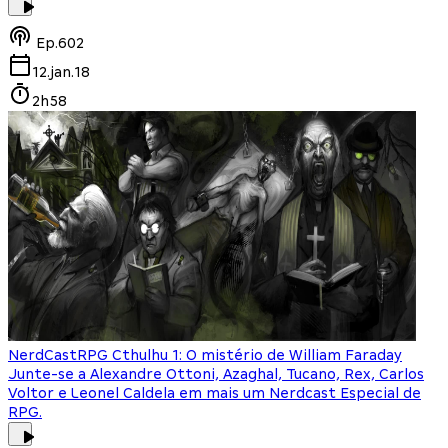
Ep.
602
12.jan.18
2h58
NerdCast
RPG Cthulhu 1: O mistério de William Faraday
Junte-se a Alexandre Ottoni, Azaghal, Tucano, Rex, Carlos
Voltor e Leonel Caldela em mais um Nerdcast Especial de
RPG.