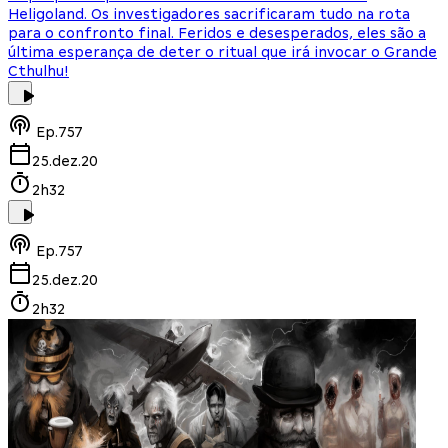
Heligoland. Os investigadores sacrificaram tudo na rota
para o confronto final. Feridos e desesperados, eles são a
última esperança de deter o ritual que irá invocar o Grande
Cthulhu!
Ep.
757
25.dez.20
2h32
Ep.
757
25.dez.20
2h32