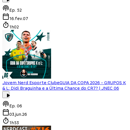
Ep.
52
16.fev.07
1h02
Jovem Nerd Esporte Clube
GUIA DA COPA 2026 - GRUPOS K
& L: Didi Braguinha e a Última Chance do CR7? | JNEC 06
Ep.
06
03.jun.26
1h53