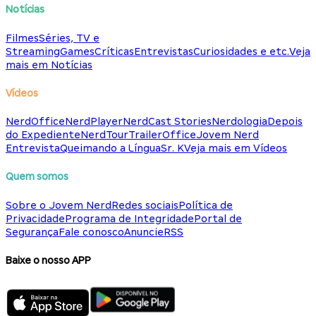
Notícias
Filmes
Séries, TV e
Streaming
Games
Críticas
Entrevistas
Curiosidades e etc.
Veja
mais em Notícias
Vídeos
NerdOffice
NerdPlayer
NerdCast Stories
Nerdologia
Depois
do Expediente
NerdTour
TrailerOffice
Jovem Nerd
Entrevista
Queimando a Língua
Sr. K
Veja mais em Vídeos
Quem somos
Sobre o Jovem Nerd
Redes sociais
Política de
Privacidade
Programa de Integridade
Portal de
Segurança
Fale conosco
Anuncie
RSS
Baixe o nosso APP