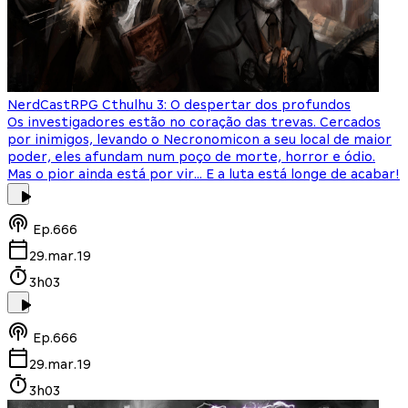
NerdCast
RPG Cthulhu 3: O despertar dos profundos
Os investigadores estão no coração das trevas. Cercados
por inimigos, levando o Necronomicon a seu local de maior
poder, eles afundam num poço de morte, horror e ódio.
Mas o pior ainda está por vir... E a luta está longe de acabar!
Ep.
666
29.mar.19
3h03
Ep.
666
29.mar.19
3h03