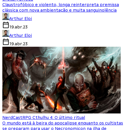
Claustrofóbico e violento, longa reinterpreta premissa
clássica com nova ambientação e muita sanguinolência
Arthur Eloi
19.abr.23
Arthur Eloi
19.abr.23
NerdCast
RPG Cthulhu 4: O último ritual
O mundo está à beira do apocalipse enquanto os cultistas
se preparam para usar o Necronomicon na ilha de