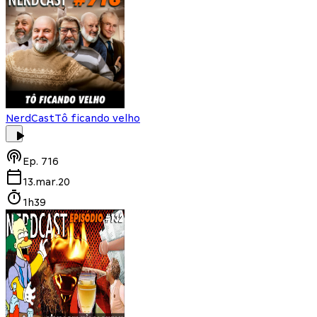
NerdCast
Tô ficando velho
Ep.
716
13.mar.20
1h39