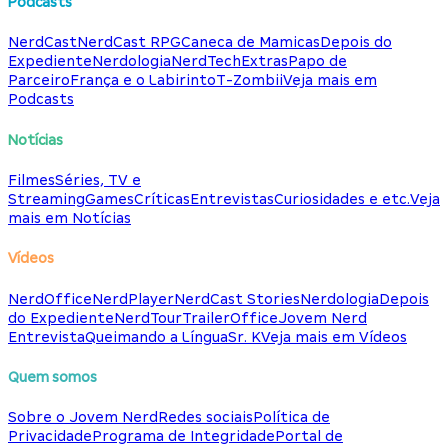
Podcasts
NerdCast
NerdCast RPG
Caneca de Mamicas
Depois do
Expediente
Nerdologia
NerdTech
Extras
Papo de
Parceiro
França e o Labirinto
T-Zombii
Veja mais em
Podcasts
Notícias
Filmes
Séries, TV e
Streaming
Games
Críticas
Entrevistas
Curiosidades e etc.
Veja
mais em Notícias
Vídeos
NerdOffice
NerdPlayer
NerdCast Stories
Nerdologia
Depois
do Expediente
NerdTour
TrailerOffice
Jovem Nerd
Entrevista
Queimando a Língua
Sr. K
Veja mais em Vídeos
Quem somos
Sobre o Jovem Nerd
Redes sociais
Política de
Privacidade
Programa de Integridade
Portal de