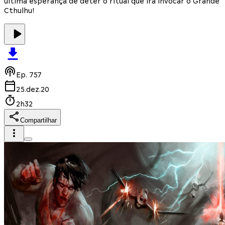
última esperança de deter o ritual que irá invocar o Grande
Cthulhu!
Ep.
757
25.dez.20
2h32
Compartilhar