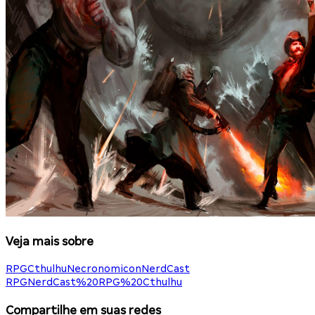
Veja mais sobre
RPG
Cthulhu
Necronomicon
NerdCast
RPG
NerdCast%20RPG%20Cthulhu
Compartilhe em suas redes