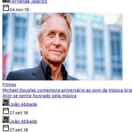
Fernanda Talarico
04.nov.19
Filmes
Michael Douglas comemora aniversário ao som da música brasi
Ator se sente honrado pela música
João Abbade
27.set.18
João Abbade
27.set.18