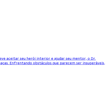
 aceitar seu herói interior e ajudar seu mentor, o Dr.
ças. Enfrentando obstáculos que parecem ser insuperáveis,