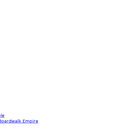
ple
 Boardwalk Empire