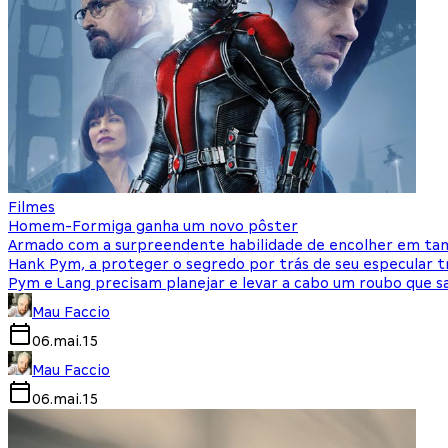
Filmes
Homem-Formiga ganha um novo pôster
Armado com a surpreendente habilidade de encolher em taman
Hank Pym, a proteger o segredo por trás de seu especular
Pym e Lang precisam planejar e levar a cabo um roubo que s
Mau Faccio
06.mai.15
Mau Faccio
06.mai.15