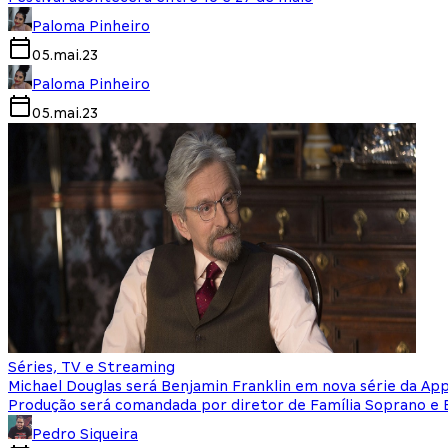
Paloma Pinheiro
05.mai.23
Paloma Pinheiro
05.mai.23
Séries, TV e Streaming
Michael Douglas será Benjamin Franklin em nova série da Ap
Produção será comandada por diretor de Família Soprano e
Pedro Siqueira