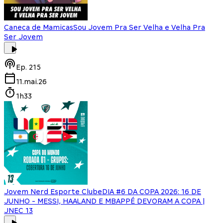
Caneca de Mamicas
Sou Jovem Pra Ser Velha e Velha Pra
Ser Jovem
Ep.
215
11.mai.26
1h33
Jovem Nerd Esporte Clube
DIA #6 DA COPA 2026: 16 DE
JUNHO - MESSI, HAALAND E MBAPPÉ DEVORAM A COPA |
JNEC 13