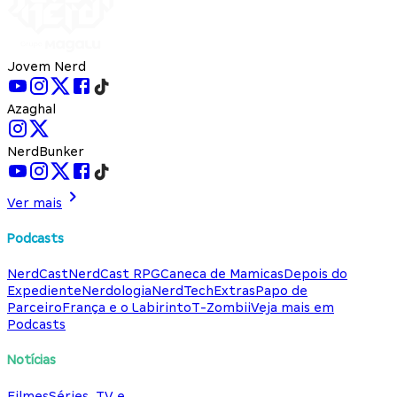
Jovem Nerd
Azaghal
NerdBunker
Ver mais
Podcasts
NerdCast
NerdCast RPG
Caneca de Mamicas
Depois do
Expediente
Nerdologia
NerdTech
Extras
Papo de
Parceiro
França e o Labirinto
T-Zombii
Veja mais em
Podcasts
Notícias
Filmes
Séries, TV e