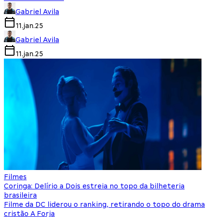
Gabriel Avila
11.jan.25
Gabriel Avila
11.jan.25
Filmes
Coringa: Delírio a Dois estreia no topo da bilheteria
brasileira
Filme da DC liderou o ranking, retirando o topo do drama
cristão A Forja