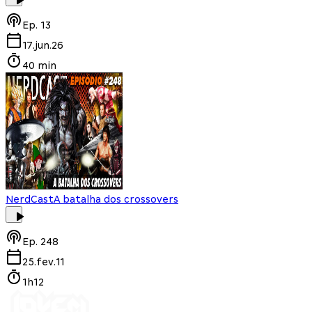
Ep.
13
17.jun.26
40 min
NerdCast
A batalha dos crossovers
Ep.
248
25.fev.11
1h12