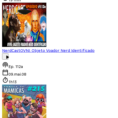
NerdCast
OVNI: Objeto Voador Nerd Identificado
Ep.
112a
09.mai.08
1h13