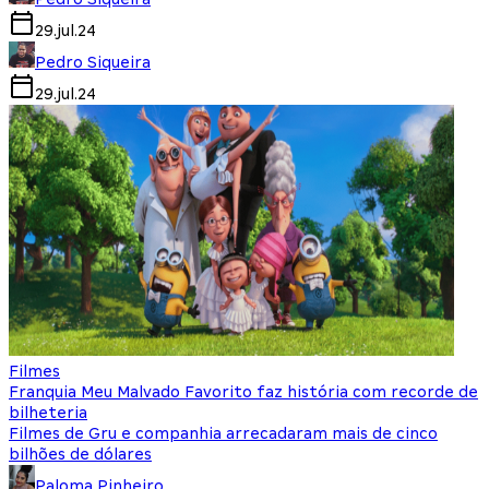
29.jul.24
Pedro Siqueira
29.jul.24
Filmes
Franquia Meu Malvado Favorito faz história com recorde de
bilheteria
Filmes de Gru e companhia arrecadaram mais de cinco
bilhões de dólares
Paloma Pinheiro