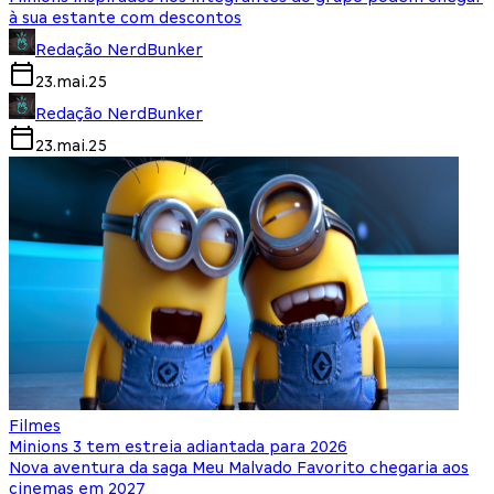
à sua estante com descontos
Redação NerdBunker
23.mai.25
Redação NerdBunker
23.mai.25
Filmes
Minions 3 tem estreia adiantada para 2026
Nova aventura da saga Meu Malvado Favorito chegaria aos
cinemas em 2027