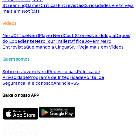
Streaming
Games
Críticas
Entrevistas
Curiosidades e etc.
Veja
mais em Notícias
Vídeos
NerdOffice
NerdPlayer
NerdCast Stories
Nerdologia
Depois
do Expediente
NerdTour
TrailerOffice
Jovem Nerd
Entrevista
Queimando a Língua
Sr. K
Veja mais em Vídeos
Quem somos
Sobre o Jovem Nerd
Redes sociais
Política de
Privacidade
Programa de Integridade
Portal de
Segurança
Fale conosco
Anuncie
RSS
Baixe o nosso APP