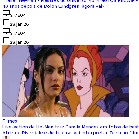
Trailer He-Man - Mestres do Universo: 40 MINUTOS RECLAM
40 anos depois de Dolph Lundgren, agora vai?!
S17E04
28.jan.26
S17E04
28.jan.26
Filmes
Live-action de He-Man traz Camila Mendes em fotos de bast
Atriz de Riverdale e Justiceiras vai interpretar Teela no fi