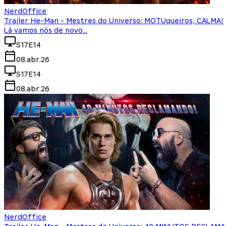
NerdOffice
Trailer He-Man - Mestres do Universo: MOTUqueiros, CALMA!
Lá vamos nós de novo...
S17E14
08.abr.26
S17E14
08.abr.26
NerdOffice