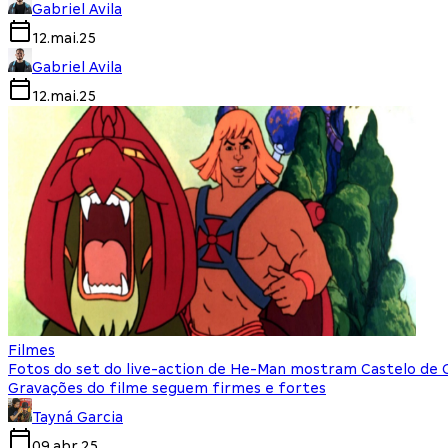
Gabriel Avila
12.mai.25
Gabriel Avila
12.mai.25
Filmes
Fotos do set do live-action de He-Man mostram Castelo de G
Gravações do filme seguem firmes e fortes
Tayná Garcia
09.abr.25