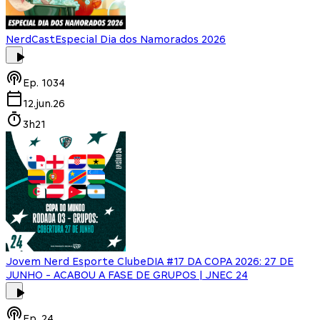
NerdCast
Especial Dia dos Namorados 2026
Ep.
1034
12.jun.26
3h21
Jovem Nerd Esporte Clube
DIA #17 DA COPA 2026: 27 DE
JUNHO - ACABOU A FASE DE GRUPOS | JNEC 24
Ep.
24