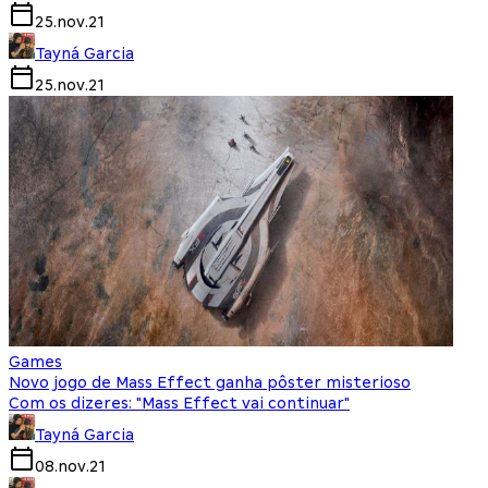
25.nov.21
Tayná Garcia
25.nov.21
Games
Novo jogo de Mass Effect ganha pôster misterioso
Com os dizeres: "Mass Effect vai continuar"
Tayná Garcia
08.nov.21