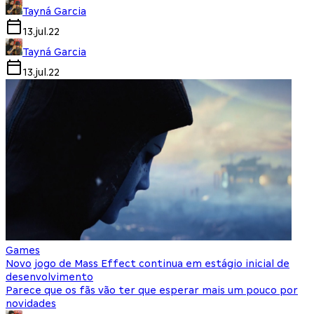
Tayná Garcia
13.jul.22
Tayná Garcia
13.jul.22
Games
Novo jogo de Mass Effect continua em estágio inicial de
desenvolvimento
Parece que os fãs vão ter que esperar mais um pouco por
novidades