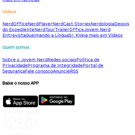
Vídeos
NerdOffice
NerdPlayer
NerdCast Stories
Nerdologia
Depois
do Expediente
NerdTour
TrailerOffice
Jovem Nerd
Entrevista
Queimando a Língua
Sr. K
Veja mais em Vídeos
Quem somos
Sobre o Jovem Nerd
Redes sociais
Política de
Privacidade
Programa de Integridade
Portal de
Segurança
Fale conosco
Anuncie
RSS
Baixe o nosso APP