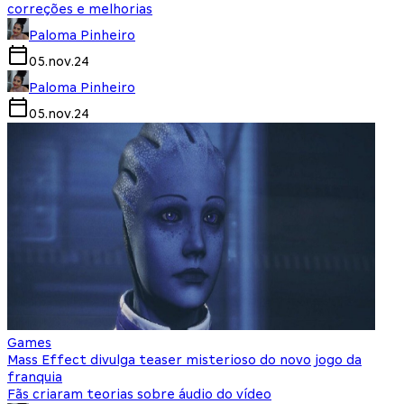
correções e melhorias
Paloma Pinheiro
05.nov.24
Paloma Pinheiro
05.nov.24
Games
Mass Effect divulga teaser misterioso do novo jogo da
franquia
Fãs criaram teorias sobre áudio do vídeo