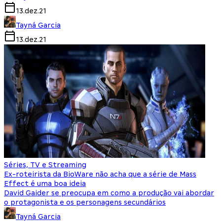
13.dez.21
Tayná Garcia
13.dez.21
Séries, TV e Streaming
Ex-roteirista da BioWare não acha que a série de Mass
Effect é uma boa ideia
David Gaider se preocupa em como a produção vai abordar
o protagonista e os personagens secundários
Tayná Garcia