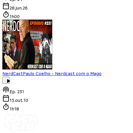
28.jun.26
1h00
NerdCast
Paulo Coelho - Nerdcast com o Mago
Ep.
231
15.out.10
1h18