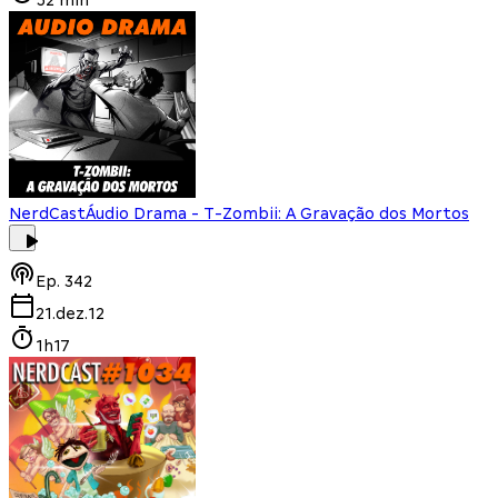
NerdCast
Áudio Drama - T-Zombii: A Gravação dos Mortos
Ep.
342
21.dez.12
1h17