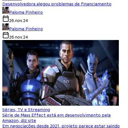
Desenvolvedora alegou problemas de financiamento
Paloma Pinheiro
26.nov.24
Paloma Pinheiro
26.nov.24
Séries, TV e Streaming
Série de Mass Effect está em desenvolvimento pela
Amazon, diz site
Em negociações desde 2021, projeto parece estar saindo