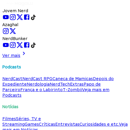
Jovem Nerd
Azaghal
NerdBunker
Ver mais
Podcasts
NerdCast
NerdCast RPG
Caneca de Mamicas
Depois do
Expediente
Nerdologia
NerdTech
Extras
Papo de
Parceiro
França e o Labirinto
T-Zombii
Veja mais em
Podcasts
Notícias
Filmes
Séries, TV e
Streaming
Games
Críticas
Entrevistas
Curiosidades e etc.
Veja
mais em Notícias