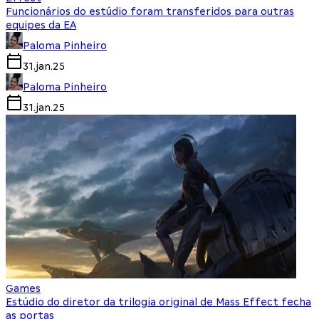
Funcionários do estúdio foram transferidos para outras
equipes da EA
Paloma Pinheiro
31.jan.25
Paloma Pinheiro
31.jan.25
Games
Estúdio do diretor da trilogia original de Mass Effect fecha
as portas