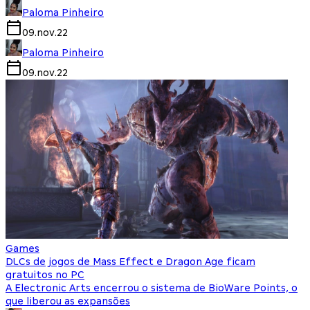
Paloma Pinheiro
09.nov.22
Paloma Pinheiro
09.nov.22
Games
DLCs de jogos de Mass Effect e Dragon Age ficam
gratuitos no PC
A Electronic Arts encerrou o sistema de BioWare Points, o
que liberou as expansões