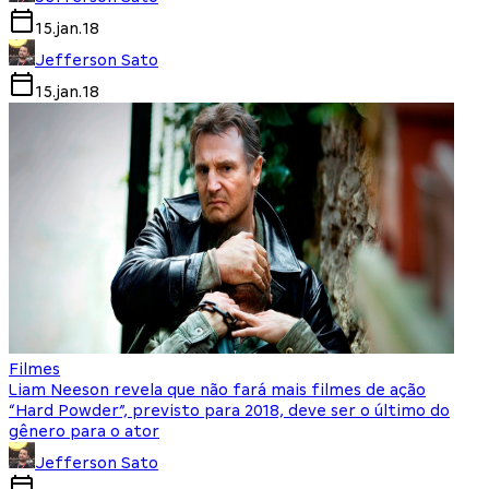
15.jan.18
Jefferson Sato
15.jan.18
Filmes
Liam Neeson revela que não fará mais filmes de ação
“Hard Powder”, previsto para 2018, deve ser o último do
gênero para o ator
Jefferson Sato