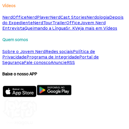
Vídeos
NerdOffice
NerdPlayer
NerdCast Stories
Nerdologia
Depois
do Expediente
NerdTour
TrailerOffice
Jovem Nerd
Entrevista
Queimando a Língua
Sr. K
Veja mais em Vídeos
Quem somos
Sobre o Jovem Nerd
Redes sociais
Política de
Privacidade
Programa de Integridade
Portal de
Segurança
Fale conosco
Anuncie
RSS
Baixe o nosso APP