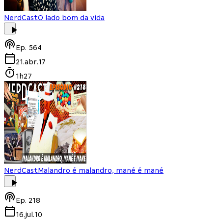
NerdCast
O lado bom da vida
Ep.
564
21.abr.17
1h27
NerdCast
Malandro é malandro, mané é mané
Ep.
218
16.jul.10