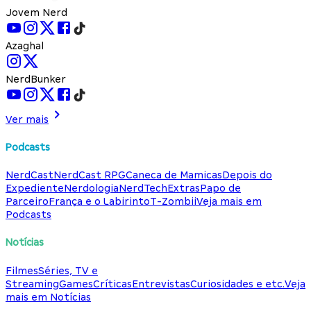
Jovem Nerd
Azaghal
NerdBunker
Ver mais
Podcasts
NerdCast
NerdCast RPG
Caneca de Mamicas
Depois do
Expediente
Nerdologia
NerdTech
Extras
Papo de
Parceiro
França e o Labirinto
T-Zombii
Veja mais em
Podcasts
Notícias
Filmes
Séries, TV e
Streaming
Games
Críticas
Entrevistas
Curiosidades e etc.
Veja
mais em Notícias