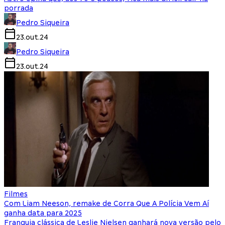
porrada
Pedro Siqueira
23.out.24
Pedro Siqueira
23.out.24
Filmes
Com Liam Neeson, remake de Corra Que A Polícia Vem Aí
ganha data para 2025
Franquia clássica de Leslie Nielsen ganhará nova versão pelo