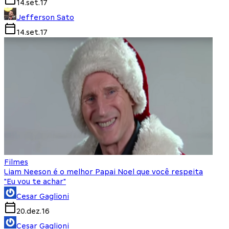
14.set.17
Jefferson Sato
14.set.17
Filmes
Liam Neeson é o melhor Papai Noel que você respeita
"Eu vou te achar"
Cesar Gaglioni
20.dez.16
Cesar Gaglioni