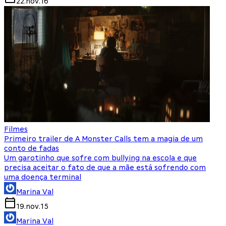
22.nov.16
Filmes
Primeiro trailer de A Monster Calls tem a magia de um
conto de fadas
Um garotinho que sofre com bullying na escola e que
precisa aceitar o fato de que a mãe está sofrendo com
uma doença terminal
Marina Val
19.nov.15
Marina Val