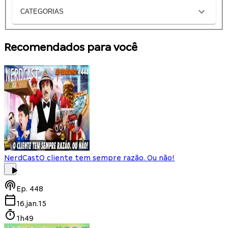
CATEGORIAS
Recomendados para você
NerdCast
O cliente tem sempre razão. Ou não!
Ep.
448
16.jan.15
1h49