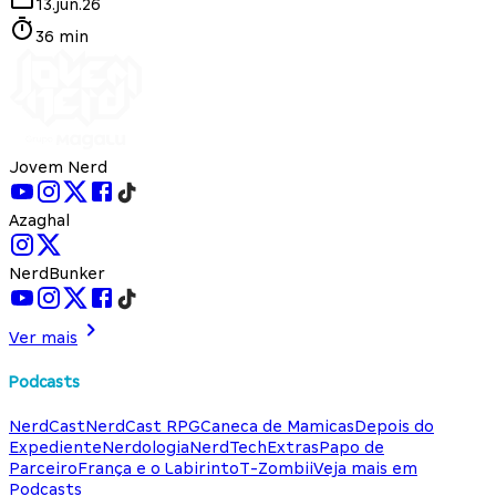
13.jun.26
36 min
Jovem Nerd
Azaghal
NerdBunker
Ver mais
Podcasts
NerdCast
NerdCast RPG
Caneca de Mamicas
Depois do
Expediente
Nerdologia
NerdTech
Extras
Papo de
Parceiro
França e o Labirinto
T-Zombii
Veja mais em
Podcasts