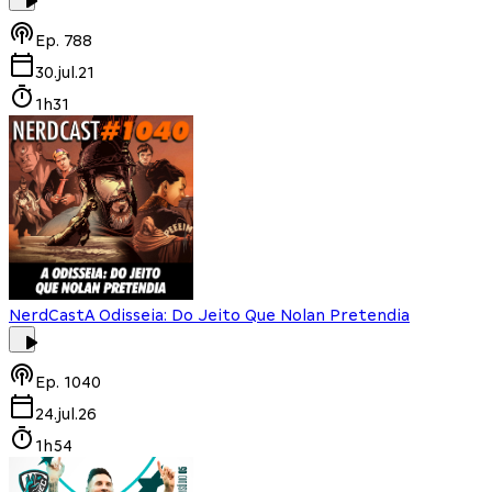
Ep.
788
30.jul.21
1h31
NerdCast
A Odisseia: Do Jeito Que Nolan Pretendia
Ep.
1040
24.jul.26
1h54