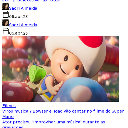
ator prometeu várias fotos
Saori Almeida
06.abr.23
Saori Almeida
06.abr.23
Filmes
Virou musical? Bowser e Toad vão cantar no filme do Super
Mario
Ator precisou "improvisar uma música" durante as
gravações