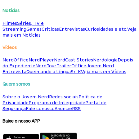
Notícias
Filmes
Séries, TV e
Streaming
Games
Críticas
Entrevistas
Curiosidades e etc.
Veja
mais em Notícias
Vídeos
NerdOffice
NerdPlayer
NerdCast Stories
Nerdologia
Depois
do Expediente
NerdTour
TrailerOffice
Jovem Nerd
Entrevista
Queimando a Língua
Sr. K
Veja mais em Vídeos
Quem somos
Sobre o Jovem Nerd
Redes sociais
Política de
Privacidade
Programa de Integridade
Portal de
Segurança
Fale conosco
Anuncie
RSS
Baixe o nosso APP