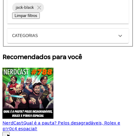
jack-black
Limpar filtros
CATEGORIAS
Recomendados para você
NerdCast
Qual é a pauta? Pelos desagradáveis, Rolex e
p!r0c4 espacial!