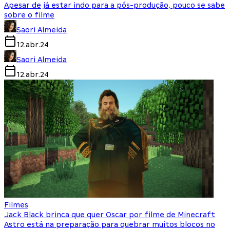
Apesar de já estar indo para a pós-produção, pouco se sabe
sobre o filme
Saori Almeida
12.abr.24
Saori Almeida
12.abr.24
Filmes
Jack Black brinca que quer Oscar por filme de Minecraft
Astro está na preparação para quebrar muitos blocos no