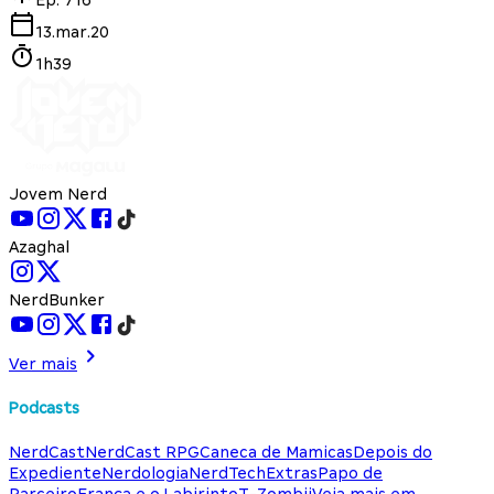
13.mar.20
1h39
Jovem Nerd
Azaghal
NerdBunker
Ver mais
Podcasts
NerdCast
NerdCast RPG
Caneca de Mamicas
Depois do
Expediente
Nerdologia
NerdTech
Extras
Papo de