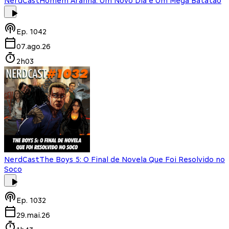
NerdCast
Homem Aranha: Um Novo Dia e Um Mega Batatão
Ep.
1042
07.ago.26
2h03
NerdCast
The Boys 5: O Final de Novela Que Foi Resolvido no
Soco
Ep.
1032
29.mai.26