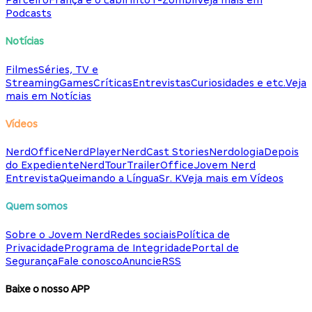
Parceiro
França e o Labirinto
T-Zombii
Veja mais em
Podcasts
Notícias
Filmes
Séries, TV e
Streaming
Games
Críticas
Entrevistas
Curiosidades e etc.
Veja
mais em Notícias
Vídeos
NerdOffice
NerdPlayer
NerdCast Stories
Nerdologia
Depois
do Expediente
NerdTour
TrailerOffice
Jovem Nerd
Entrevista
Queimando a Língua
Sr. K
Veja mais em Vídeos
Quem somos
Sobre o Jovem Nerd
Redes sociais
Política de
Privacidade
Programa de Integridade
Portal de
Segurança
Fale conosco
Anuncie
RSS
Baixe o nosso APP