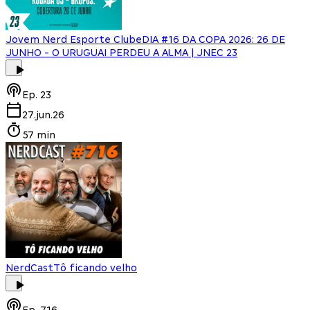
Jovem Nerd Esporte Clube
DIA #16 DA COPA 2026: 26 DE
JUNHO - O URUGUAI PERDEU A ALMA | JNEC 23
Ep.
23
27.jun.26
57 min
NerdCast
Tô ficando velho
Ep.
716