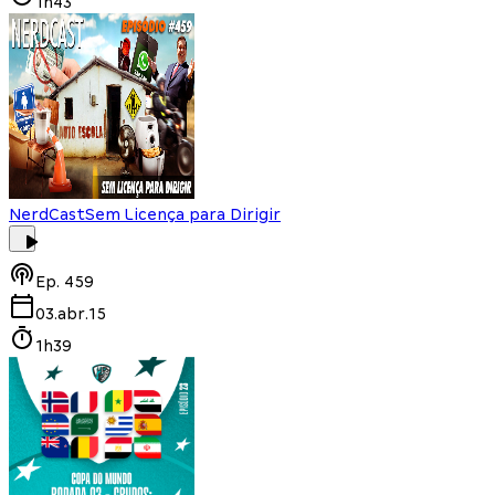
1h43
NerdCast
Sem Licença para Dirigir
Ep.
459
03.abr.15
1h39