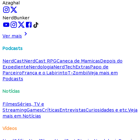
Azaghal
NerdBunker
Ver mais
Podcasts
NerdCast
NerdCast RPG
Caneca de Mamicas
Depois do
Expediente
Nerdologia
NerdTech
Extras
Papo de
Parceiro
França e o Labirinto
T-Zombii
Veja mais em
Podcasts
Notícias
Filmes
Séries, TV e
Streaming
Games
Críticas
Entrevistas
Curiosidades e etc.
Veja
mais em Notícias
Vídeos