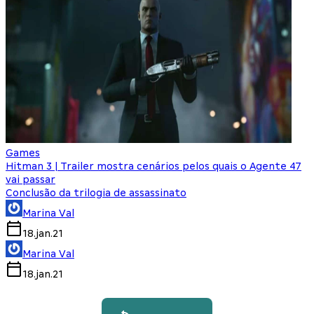
Games
Hitman 3 | Trailer mostra cenários pelos quais o Agente 47
vai passar
Conclusão da trilogia de assassinato
Marina Val
18.jan.21
Marina Val
18.jan.21