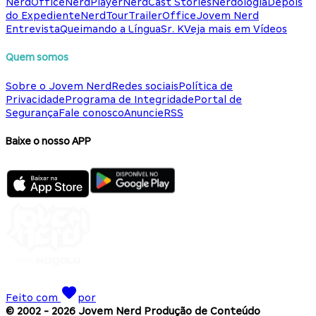
NerdOffice
NerdPlayer
NerdCast Stories
Nerdologia
Depois
do Expediente
NerdTour
TrailerOffice
Jovem Nerd
Entrevista
Queimando a Língua
Sr. K
Veja mais em Vídeos
Quem somos
Sobre o Jovem Nerd
Redes sociais
Política de
Privacidade
Programa de Integridade
Portal de
Segurança
Fale conosco
Anuncie
RSS
Baixe o nosso APP
Feito com
por
© 2002 -
2026
Jovem Nerd Produção de Conteúdo