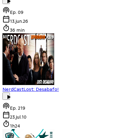
Ep.
09
13.jun.26
36 min
NerdCast
Lost: Desabafo!
Ep.
219
23.jul.10
1h24