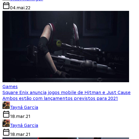
04.mai.22
Games
Square Enix anuncia jogos mobile de Hitman e Just Cause
Ambos estão com lançamentos previstos para 2021
Tayná Garcia
18.mar.21
Tayná Garcia
18.mar.21