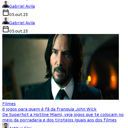
Gabriel Avila
05.out.23
Gabriel Avila
05.out.23
Filmes
6 jogos para quem é fã da franquia John Wick
De Superhot a Hotline Miami, veja jogos que te colocam no
meio da porradaria e dos tiroteios iguais aos dos filmes