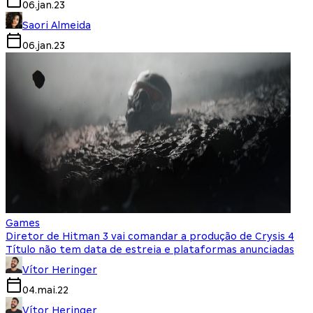
06.jan.23
Saori Almeida
06.jan.23
Games
Diretor de Hitman 3 vai comandar a produção de Crysis 4
Título não tem data de estreia e plataformas anunciadas
Vítor Heringer
04.mai.22
Vítor Heringer