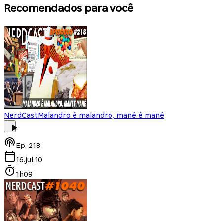
Recomendados para você
NerdCast
Malandro é malandro, mané é mané
Ep.
218
16.jul.10
1h09