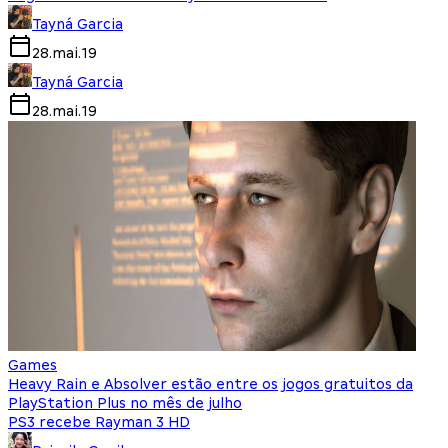
Tayná Garcia
28.mai.19
Tayná Garcia
28.mai.19
Games
Heavy Rain e Absolver estão entre os jogos gratuitos da
PlayStation Plus no mês de julho
PS3 recebe Rayman 3 HD