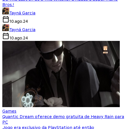
Bros.!
Tayná Garcia
10.ago.24
Tayná Garcia
10.ago.24
Games
Quantic Dream oferece demo gratuita de Heavy Rain para
PC
Jogo era exclusivo da PlayStation até então