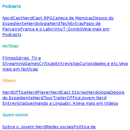
Podcasts
NerdCast
NerdCast RPG
Caneca de Mamicas
Depois do
Expediente
Nerdologia
NerdTech
Extras
Papo de
Parceiro
França e o Labirinto
T-Zombii
Veja mais em
Podcasts
Notícias
Filmes
Séries, TV e
Streaming
Games
Críticas
Entrevistas
Curiosidades e etc.
Veja
mais em Notícias
Vídeos
NerdOffice
NerdPlayer
NerdCast Stories
Nerdologia
Depois
do Expediente
NerdTour
TrailerOffice
Jovem Nerd
Entrevista
Queimando a Língua
Sr. K
Veja mais em Vídeos
Quem somos
Sobre o Jovem Nerd
Redes sociais
Política de