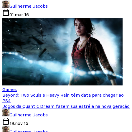
Guilherme Jacobs
01.mar.16
Games
Beyond: Two Souls e Heavy Rain têm data para chegar ao
PS4
Jogos da Quantic Dream fazem sua estréia na nova geração
Guilherme Jacobs
19.nov.15