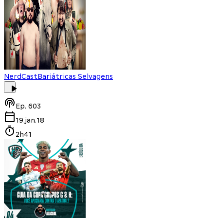
NerdCast
Bariátricas Selvagens
Ep.
603
19.jan.18
2h41