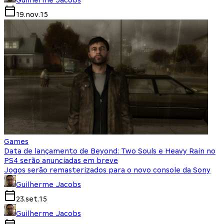
Guilherme Jacobs
19.nov.15
Games
Data de lançamento de Beyond: Two Souls e Heavy Rain no
PS4 serão anunciadas em breve
Jogos serão remasterizados para o novo console da Sony
Guilherme Jacobs
23.set.15
Guilherme Jacobs