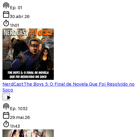
Ep.
01
30.abr.26
1h01
NerdCast
The Boys 5: O Final de Novela Que Foi Resolvido no
Soco
Ep.
1032
29.mai.26
1h43