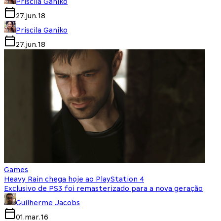
Priscila Ganiko
27.jun.18
Priscila Ganiko
27.jun.18
Games
Heavy Rain chega hoje ao PlayStation 4
Exclusivo de PS3 foi remasterizado para a nova geração
Guilherme Jacobs
01.mar.16