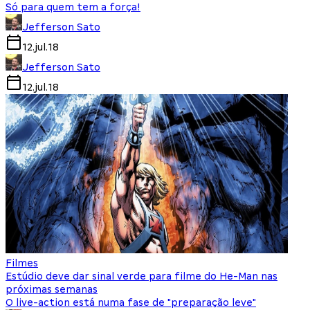
Só para quem tem a força!
Jefferson Sato
12.jul.18
Jefferson Sato
12.jul.18
Filmes
Estúdio deve dar sinal verde para filme do He-Man nas
próximas semanas
O live-action está numa fase de "preparação leve"