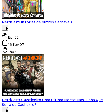
NerdCast
Histórias de outros Carnavais
Ep.
52
16.fev.07
1h02
NerdCast
O Justiceiro Uma Última Morte: Mas Tinha Que
Ser a do Cachorro?