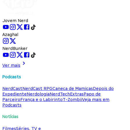
Jovem Nerd
Azaghal
NerdBunker
Ver mais
Podcasts
NerdCast
NerdCast RPG
Caneca de Mamicas
Depois do
Expediente
Nerdologia
NerdTech
Extras
Papo de
Parceiro
França e o Labirinto
T-Zombii
Veja mais em
Podcasts
Notícias
Filmes
Séries, TV e