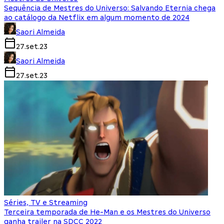
Sequência de Mestres do Universo: Salvando Eternia chega
ao catálogo da Netflix em algum momento de 2024
Saori Almeida
27.set.23
Saori Almeida
27.set.23
Séries, TV e Streaming
Terceira temporada de He-Man e os Mestres do Universo
ganha trailer na SDCC 2022