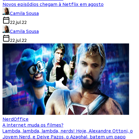
Novos episódios chegam à Netflix em agosto
Camila Sousa
22.jul.22
Camila Sousa
22.jul.22
NerdOffice
A Internet muda os filmes?
Lambda, lambda, lambda, nerds! Hoje, Alexandre Ottoni, o
Jovem Nerd, e Deive Pazos, o Azaghal, batem um papo