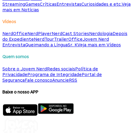
Streaming
Games
Críticas
Entrevistas
Curiosidades e etc.
Veja
mais em Notícias
Vídeos
NerdOffice
NerdPlayer
NerdCast Stories
Nerdologia
Depois
do Expediente
NerdTour
TrailerOffice
Jovem Nerd
Entrevista
Queimando a Língua
Sr. K
Veja mais em Vídeos
Quem somos
Sobre o Jovem Nerd
Redes sociais
Política de
Privacidade
Programa de Integridade
Portal de
Segurança
Fale conosco
Anuncie
RSS
Baixe o nosso APP