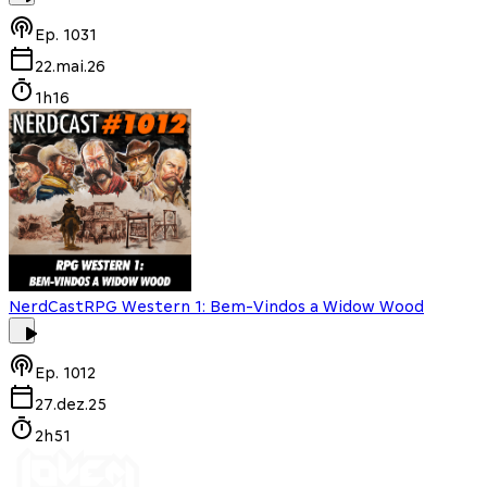
Ep.
1031
22.mai.26
1h16
NerdCast
RPG Western 1: Bem-Vindos a Widow Wood
Ep.
1012
27.dez.25
2h51