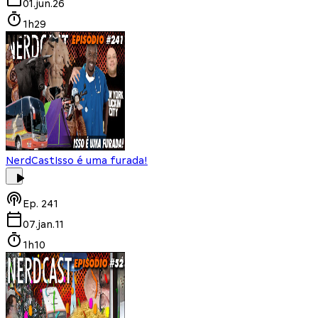
01.jun.26
1h29
NerdCast
Isso é uma furada!
Ep.
241
07.jan.11
1h10